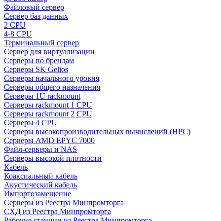
Файловый сервер
Сервер баз данных
2 CPU
4-8 CPU
Терминальный сервер
Сервер для виртуализации
Серверы по брендам
Серверы SK Gelios
Серверы начального уровня
Серверы общего назначения
Серверы 1U rackmount
Серверы rackmount 1 CPU
Серверы rackmount 2 CPU
Серверы 4 CPU
Серверы высокопроизводительных вычислений (HPC)
Серверы AMD EPYC 7000
Файл-серверы и NAS
Серверы высокой плотности
Кабель
Коаксиальный кабель
Акустический кабель
Импортозамещение
Серверы из Реестра Минпромторга
СХД из Реестра Минпромторга
Рабочие станции из Реестра Минпромторга