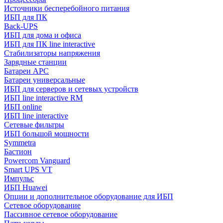
Источники бесперебойного питания
ИБП для ПК
Back-UPS
ИБП для дома и офиса
ИБП для ПК linе interactive
Стабилизаторы напряжения
Зарядные станции
Батареи APC
Батареи универсальные
ИБП для серверов и сетевых устройств
ИБП line interactive RM
ИБП online
ИБП linе interactive
Сетевые фильтры
ИБП большой мощности
Symmetra
Бастион
Powercom Vanguard
Smart UPS VT
Импульс
ИБП Huawei
Опции и дополнительное оборудование для ИБП
Сетевое оборудование
Пассивное сетевое оборудование