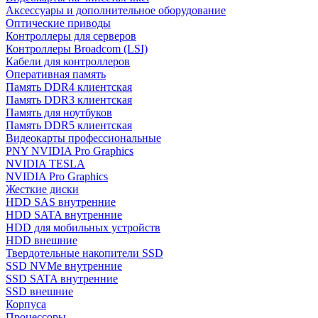
Аксессуары и дополнительное оборудование
Оптические приводы
Контроллеры для серверов
Контроллеры Broadcom (LSI)
Кабели для контроллеров
Оперативная память
Память DDR4 клиентская
Память DDR3 клиентская
Память для ноутбуков
Память DDR5 клиентская
Видеокарты профессиональные
PNY NVIDIA Pro Graphics
NVIDIA TESLA
NVIDIA Pro Graphics
Жесткие диски
HDD SAS внутренние
HDD SATA внутренние
HDD для мобильных устройств
HDD внешние
Твердотельные накопители SSD
SSD NVMe внутренние
SSD SATA внутренние
SSD внешние
Корпуса
Процессоры