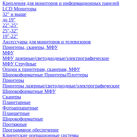
Крепления для мониторов и информационных панелей
LCD Мониторы
32" и выше
до 19"
22"-25"
25"-32"
19"-22"
Аксессуары для мониторов и телевизоров
Принтеры, сканеры, МФУ
МФУ
МФУ лазерные/светодиодные/электрографические
МФУ Струйные
Опции к принтерам, сканерам, МФУ
Широкоформатные Принтеры/Плоттеры
Принтеры
Принтеры лазерные/светодиодные/электрографические
Широкоформатные МФУ
Сканеры
Планетарные
Фотоаппаратные
Планшетные
Широкоформатные
Протяжные
Программное обеспечение
Клиентские операционные системы