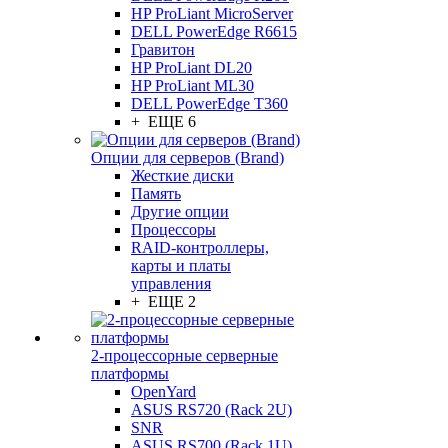
HP ProLiant MicroServer
DELL PowerEdge R6615
Гравитон
HP ProLiant DL20
HP ProLiant ML30
DELL PowerEdge T360
+ ЕЩЕ 6
Опции для серверов (Brand)
Жесткие диски
Память
Другие опции
Процессоры
RAID-контроллеры,
карты и платы
управления
+ ЕЩЕ 2
2-процессорные серверные
платформы
OpenYard
ASUS RS720 (Rack 2U)
SNR
ASUS RS700 (Rack 1U)