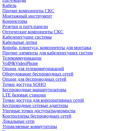
Патч-корды
Кабель
Прочие компоненты СКС
Монтажный инструмент
Коннекторы
Розетки и патч-панели
Оптические компоненты СКС
Кабеленесущие системы
Кабельные лотки
Короба, плинтуса, компоненты для монтажа
Прочие элементы для кабеленесущих систем
Телекоммуникации
VoIP&VideoPhone
Опции для телекоммуникаций
Оборудование беспроводных сетей
Опции для беспроводных сетей
Точки доступа SOHO
Беспроводные маршрутизаторы
LTE базовые станции
Точки доступа для корпоративных сетей
Беспроводные сетевые адаптеры
Уличные точки доступа/радиомосты
Контроллеры беспроводных сетей
Локальные сети
Управляемые коммутаторы