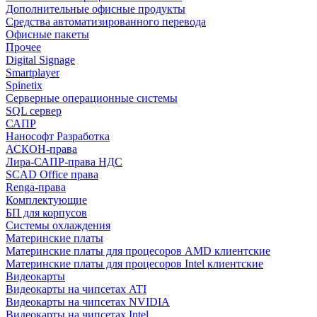
Дополнительные офисные продукты
Средства автоматизированного перевода
Офисные пакеты
Прочее
Digital Signage
Smartplayer
Spinetix
Серверные операционные системы
SQL сервер
САПР
Нанософт Разработка
АСКОН-права
Лира-САПР-права НДС
SCAD Office права
Renga-права
Комплектующие
БП для корпусов
Системы охлаждения
Материнские платы
Материнские платы для процесоров AMD клиентские
Материнские платы для процесоров Intel клиентские
Видеокарты
Видеокарты на чипсетах ATI
Видеокарты на чипсетах NVIDIA
Видеокарты на чипсетах Intel