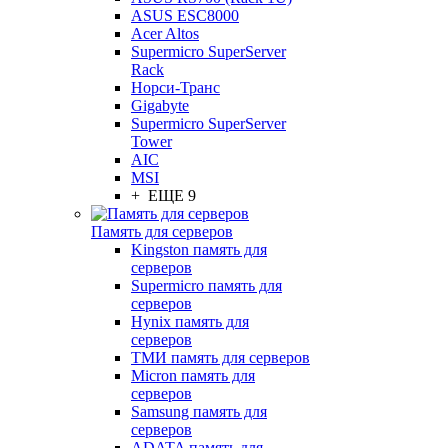
ASUS ESC8000
Acer Altos
Supermicro SuperServer
Rack
Норси-Транс
Gigabyte
Supermicro SuperServer
Tower
AIC
MSI
+ ЕЩЕ 9
Память для серверов
Kingston память для
серверов
Supermicro память для
серверов
Hynix память для
серверов
ТМИ память для серверов
Micron память для
серверов
Samsung память для
серверов
ADATA память для