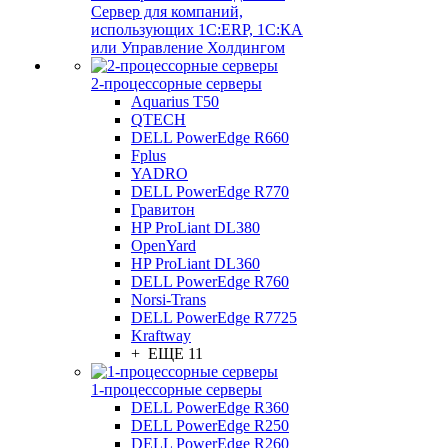
Сервер для компаний,
использующих 1C:ERP, 1С:КА
или Управление Холдингом
2-процессорные серверы
Aquarius T50
QTECH
DELL PowerEdge R660
Fplus
YADRO
DELL PowerEdge R770
Гравитон
HP ProLiant DL380
OpenYard
HP ProLiant DL360
DELL PowerEdge R760
Norsi-Trans
DELL PowerEdge R7725
Kraftway
+ ЕЩЕ 11
1-процессорные серверы
DELL PowerEdge R360
DELL PowerEdge R250
DELL PowerEdge R260