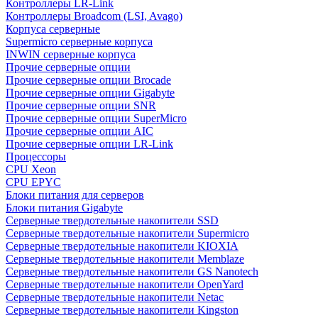
Контроллеры LR-Link
Контроллеры Broadcom (LSI, Avago)
Корпуса серверные
Supermicro серверные корпуса
INWIN серверные корпуса
Прочие серверные опции
Прочие серверные опции Brocade
Прочие серверные опции Gigabyte
Прочие серверные опции SNR
Прочие серверные опции SuperMicro
Прочие серверные опции AIC
Прочие серверные опции LR-Link
Процессоры
CPU Xeon
CPU EPYC
Блоки питания для серверов
Блоки питания Gigabyte
Серверные твердотельные накопители SSD
Cерверные твердотельные накопители Supermicro
Cерверные твердотельные накопители KIOXIA
Cерверные твердотельные накопители Memblaze
Cерверные твердотельные накопители GS Nanotech
Серверные твердотельные накопители OpenYard
Серверные твердотельные накопители Netac
Cерверные твердотельные накопители Kingston