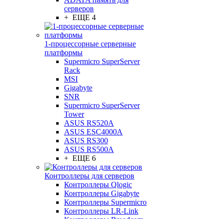
серверов
+ ЕЩЕ 4
1-процессорные серверные
платформы
Supermicro SuperServer
Rack
MSI
Gigabyte
SNR
Supermicro SuperServer
Tower
ASUS RS520A
ASUS ESC4000A
ASUS RS300
ASUS RS500A
+ ЕЩЕ 6
Контроллеры для серверов
Контроллеры Qlogic
Контроллеры Gigabyte
Контроллеры Supermicro
Контроллеры LR-Link