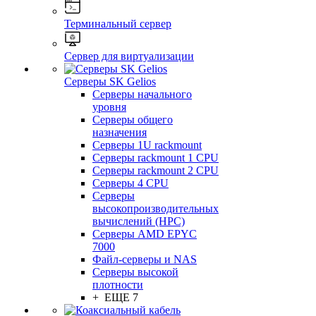
Терминальный сервер
Сервер для виртуализации
Серверы SK Gelios
Серверы начального
уровня
Серверы общего
назначения
Серверы 1U rackmount
Серверы rackmount 1 CPU
Серверы rackmount 2 CPU
Серверы 4 CPU
Серверы
высокопроизводительных
вычислений (HPC)
Серверы AMD EPYC
7000
Файл-серверы и NAS
Серверы высокой
плотности
+ ЕЩЕ 7