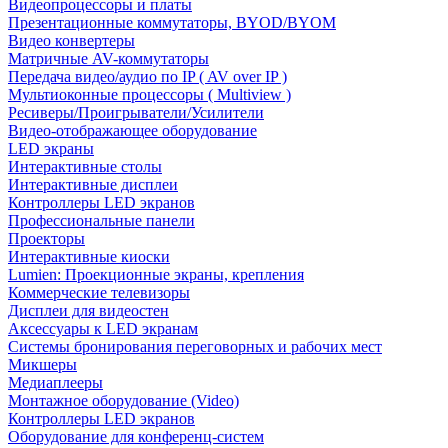
Видеопроцессоры и платы
Презентационные коммутаторы, BYOD/BYOM
Видео конвертеры
Матричные AV-коммутаторы
Передача видео/аудио по IP ( AV over IP )
Мультиоконные процессоры ( Multiview )
Ресиверы/Проигрыватели/Усилители
Видео-отображающее оборудование
LED экраны
Интерактивные столы
Интерактивные дисплеи
Контроллеры LED экранов
Профессиональные панели
Проекторы
Интерактивные киоски
Lumien: Проекционные экраны, крепления
Коммерческие телевизоры
Дисплеи для видеостен
Аксессуары к LED экранам
Системы бронирования переговорных и рабочих мест
Микшеры
Медиаплееры
Монтажное оборудование (Video)
Контроллеры LED экранов
Оборудование для конференц-систем