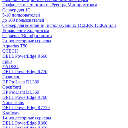
Графические станции из Реестра Минпромторга
Сервер для 1С
5-10 пользователей
до 100 пользователей
Сервер для компаний, использующих 1C:ERP, 1С:КА или
Управление Холдингом
Серверы (Brand) и опции
2-процессорные серверы
Aquarius T50
QTECH
DELL PowerEdge R660
Fplus
YADRO
DELL PowerEdge R770
Гравитон
HP ProLiant DL380
OpenYard
HP ProLiant DL360
DELL PowerEdge R760
Norsi-Trans
DELL PowerEdge R7725
Kraftway
1-процессорные серверы
DELL PowerEdge R360