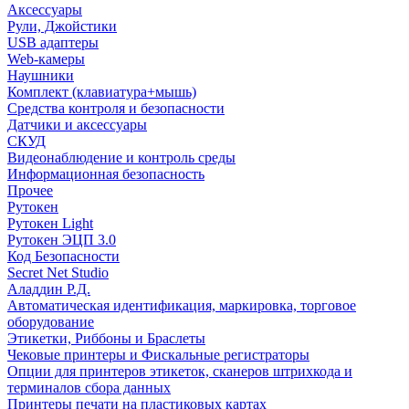
Аксессуары
Рули, Джойстики
USB адаптеры
Web-камеры
Наушники
Комплект (клавиатура+мышь)
Средства контроля и безопасности
Датчики и аксессуары
СКУД
Видеонаблюдение и контроль среды
Информационная безопасность
Прочее
Рутокен
Рутокен Light
Рутокен ЭЦП 3.0
Код Безопасности
Secret Net Studio
Аладдин Р.Д.
Автоматическая идентификация, маркировка, торговое
оборудование
Этикетки, Риббоны и Браслеты
Чековые принтеры и Фискальные регистраторы
Опции для принтеров этикеток, сканеров штрихкода и
терминалов сбора данных
Принтеры печати на пластиковых картах