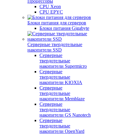
Процессоры
CPU Xeon
CPU EPYC
Блоки питания для серверов
Блоки питания Gigabyte
Серверные твердотельные
накопители SSD
Cерверные
твердотельные
накопители Supermicro
Cерверные
твердотельные
накопители KIOXIA
Cерверные
твердотельные
накопители Memblaze
Cерверные
твердотельные
накопители GS Nanotech
Серверные
твердотельные
накопители OpenYard