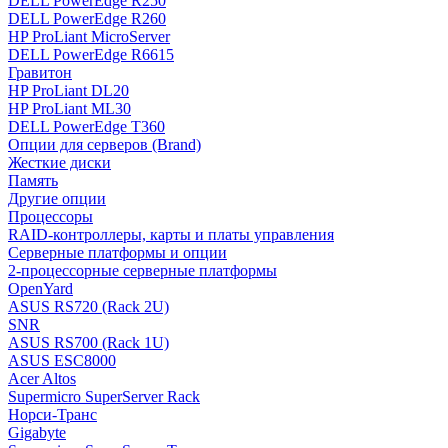
DELL PowerEdge R250
DELL PowerEdge R260
HP ProLiant MicroServer
DELL PowerEdge R6615
Гравитон
HP ProLiant DL20
HP ProLiant ML30
DELL PowerEdge T360
Опции для серверов (Brand)
Жесткие диски
Память
Другие опции
Процессоры
RAID-контроллеры, карты и платы управления
Серверные платформы и опции
2-процессорные серверные платформы
OpenYard
ASUS RS720 (Rack 2U)
SNR
ASUS RS700 (Rack 1U)
ASUS ESC8000
Acer Altos
Supermicro SuperServer Rack
Норси-Транс
Gigabyte