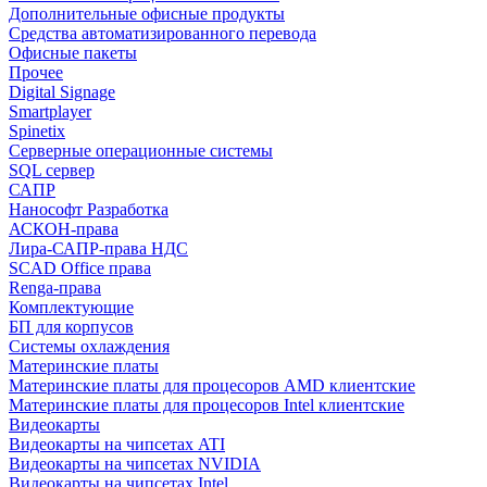
Дополнительные офисные продукты
Средства автоматизированного перевода
Офисные пакеты
Прочее
Digital Signage
Smartplayer
Spinetix
Серверные операционные системы
SQL сервер
САПР
Нанософт Разработка
АСКОН-права
Лира-САПР-права НДС
SCAD Office права
Renga-права
Комплектующие
БП для корпусов
Системы охлаждения
Материнские платы
Материнские платы для процесоров AMD клиентские
Материнские платы для процесоров Intel клиентские
Видеокарты
Видеокарты на чипсетах ATI
Видеокарты на чипсетах NVIDIA
Видеокарты на чипсетах Intel