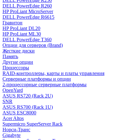
DELL PowerEdge R250
DELL PowerEdge R260
HP ProLiant MicroServer
DELL PowerEdge R6615
Гравитон
HP ProLiant DL20
HP ProLiant ML30
DELL PowerEdge T360
Опции для серверов (Brand)
Жесткие диски
Память
Другие опции
Процессоры
RAID-контроллеры, карты и платы управления
Серверные платформы и опции
2-процессорные серверные платформы
OpenYard
ASUS RS720 (Rack 2U)
SNR
ASUS RS700 (Rack 1U)
ASUS ESC8000
Acer Altos
Supermicro SuperServer Rack
Норси-Транс
Gigabyte