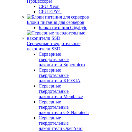
Процессоры
CPU Xeon
CPU EPYC
Блоки питания для серверов
Блоки питания Gigabyte
Серверные твердотельные
накопители SSD
Cерверные
твердотельные
накопители Supermicro
Cерверные
твердотельные
накопители KIOXIA
Cерверные
твердотельные
накопители Memblaze
Cерверные
твердотельные
накопители GS Nanotech
Серверные
твердотельные
накопители OpenYard