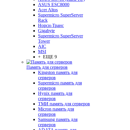
ASUS ESC8000
Acer Altos
Supermicro SuperServer
Rack
Норси-Транс
Gigabyte
Supermicro SuperServer
Tower
AIC
MSI
+ ЕЩЕ 9
Память для серверов
Kingston память для
серверов
Supermicro память для
серверов
Hynix память для
серверов
ТМИ память для серверов
Micron память для
серверов
Samsung память для
серверов
ADATA память для