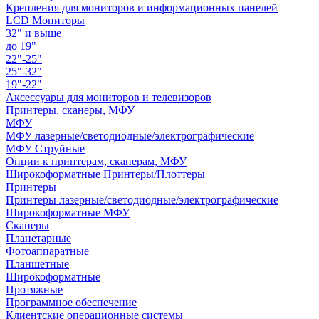
Крепления для мониторов и информационных панелей
LCD Мониторы
32" и выше
до 19"
22"-25"
25"-32"
19"-22"
Аксессуары для мониторов и телевизоров
Принтеры, сканеры, МФУ
МФУ
МФУ лазерные/светодиодные/электрографические
МФУ Струйные
Опции к принтерам, сканерам, МФУ
Широкоформатные Принтеры/Плоттеры
Принтеры
Принтеры лазерные/светодиодные/электрографические
Широкоформатные МФУ
Сканеры
Планетарные
Фотоаппаратные
Планшетные
Широкоформатные
Протяжные
Программное обеспечение
Клиентские операционные системы