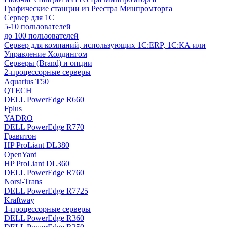
Графические станции из Реестра Минпромторга
Сервер для 1С
5-10 пользователей
до 100 пользователей
Сервер для компаний, использующих 1C:ERP, 1С:КА или
Управление Холдингом
Серверы (Brand) и опции
2-процессорные серверы
Aquarius T50
QTECH
DELL PowerEdge R660
Fplus
YADRO
DELL PowerEdge R770
Гравитон
HP ProLiant DL380
OpenYard
HP ProLiant DL360
DELL PowerEdge R760
Norsi-Trans
DELL PowerEdge R7725
Kraftway
1-процессорные серверы
DELL PowerEdge R360