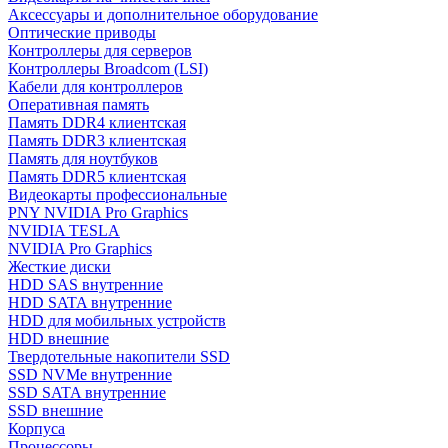
Аксессуары и дополнительное оборудование
Оптические приводы
Контроллеры для серверов
Контроллеры Broadcom (LSI)
Кабели для контроллеров
Оперативная память
Память DDR4 клиентская
Память DDR3 клиентская
Память для ноутбуков
Память DDR5 клиентская
Видеокарты профессиональные
PNY NVIDIA Pro Graphics
NVIDIA TESLA
NVIDIA Pro Graphics
Жесткие диски
HDD SAS внутренние
HDD SATA внутренние
HDD для мобильных устройств
HDD внешние
Твердотельные накопители SSD
SSD NVMe внутренние
SSD SATA внутренние
SSD внешние
Корпуса
Процессоры