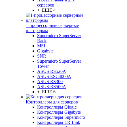
серверов
+ ЕЩЕ 4
1-процессорные серверные
платформы
Supermicro SuperServer
Rack
MSI
Gigabyte
SNR
Supermicro SuperServer
Tower
ASUS RS520A
ASUS ESC4000A
ASUS RS300
ASUS RS500A
+ ЕЩЕ 6
Контроллеры для серверов
Контроллеры Qlogic
Контроллеры Gigabyte
Контроллеры Supermicro
Контроллеры LR-Link