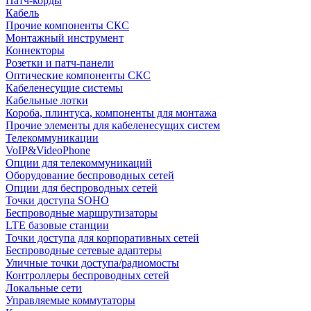
Патч-корды
Кабель
Прочие компоненты СКС
Монтажный инструмент
Коннекторы
Розетки и патч-панели
Оптические компоненты СКС
Кабеленесущие системы
Кабельные лотки
Короба, плинтуса, компоненты для монтажа
Прочие элементы для кабеленесущих систем
Телекоммуникации
VoIP&VideoPhone
Опции для телекоммуникаций
Оборудование беспроводных сетей
Опции для беспроводных сетей
Точки доступа SOHO
Беспроводные маршрутизаторы
LTE базовые станции
Точки доступа для корпоративных сетей
Беспроводные сетевые адаптеры
Уличные точки доступа/радиомосты
Контроллеры беспроводных сетей
Локальные сети
Управляемые коммутаторы