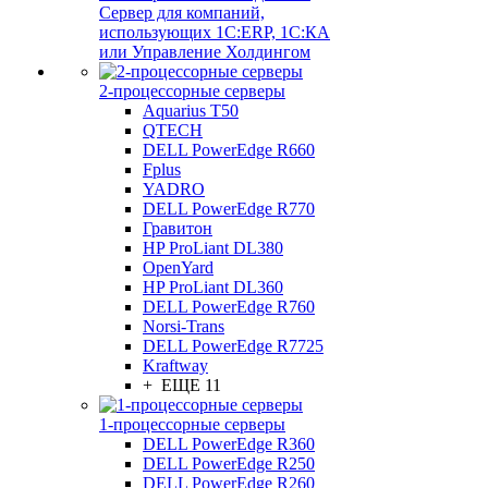
Сервер для компаний,
использующих 1C:ERP, 1С:КА
или Управление Холдингом
2-процессорные серверы
Aquarius T50
QTECH
DELL PowerEdge R660
Fplus
YADRO
DELL PowerEdge R770
Гравитон
HP ProLiant DL380
OpenYard
HP ProLiant DL360
DELL PowerEdge R760
Norsi-Trans
DELL PowerEdge R7725
Kraftway
+ ЕЩЕ 11
1-процессорные серверы
DELL PowerEdge R360
DELL PowerEdge R250
DELL PowerEdge R260