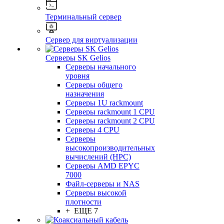
Терминальный сервер
Сервер для виртуализации
Серверы SK Gelios
Серверы начального
уровня
Серверы общего
назначения
Серверы 1U rackmount
Серверы rackmount 1 CPU
Серверы rackmount 2 CPU
Серверы 4 CPU
Серверы
высокопроизводительных
вычислений (HPC)
Серверы AMD EPYC
7000
Файл-серверы и NAS
Серверы высокой
плотности
+ ЕЩЕ 7