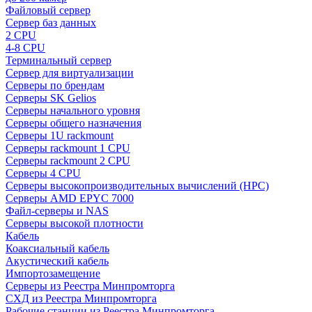
Файловый сервер
Сервер баз данных
2 CPU
4-8 CPU
Терминальный сервер
Сервер для виртуализации
Серверы по брендам
Серверы SK Gelios
Серверы начального уровня
Серверы общего назначения
Серверы 1U rackmount
Серверы rackmount 1 CPU
Серверы rackmount 2 CPU
Серверы 4 CPU
Серверы высокопроизводительных вычислений (HPC)
Серверы AMD EPYC 7000
Файл-серверы и NAS
Серверы высокой плотности
Кабель
Коаксиальный кабель
Акустический кабель
Импортозамещение
Серверы из Реестра Минпромторга
СХД из Реестра Минпромторга
Рабочие станции из Реестра Минпромторга