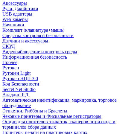
Аксессуары
Рули, Джойстики
USB адаптеры
Web-камеры
Наушники
Комплект (клавиатура+мышь)
Средства контроля и безопасности
Датчики и аксессуары
СКУД
Видеонаблюдение и контроль среды
Информационная безопасность
Прочее
Рутокен
Рутокен Light
Рутокен ЭЦП 3.0
Код Безопасности
Secret Net Studio
Аладдин Р.Д.
Автоматическая идентификация, маркировка, торговое
оборудование
Этикетки, Риббоны и Браслеты
Чековые принтеры и Фискальные регистраторы
Опции для принтеров этикеток, сканеров штрихкода и
терминалов сбора данных
Принтеры печати на пластиковых картах