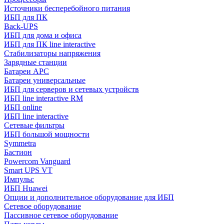
Источники бесперебойного питания
ИБП для ПК
Back-UPS
ИБП для дома и офиса
ИБП для ПК linе interactive
Стабилизаторы напряжения
Зарядные станции
Батареи APC
Батареи универсальные
ИБП для серверов и сетевых устройств
ИБП line interactive RM
ИБП online
ИБП linе interactive
Сетевые фильтры
ИБП большой мощности
Symmetra
Бастион
Powercom Vanguard
Smart UPS VT
Импульс
ИБП Huawei
Опции и дополнительное оборудование для ИБП
Сетевое оборудование
Пассивное сетевое оборудование