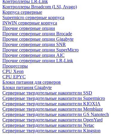
Контроллеры LR-Link
Контроллеры Broadcom (LSI, Avago)
Корпуса серверные
Supermicro серверные корпуса
INWIN серверные корпуса
Прочие серверные опции
Прочие серверные опции Brocade
Прочие серверные опции Gigabyte
Прочие серверные опции SNR
Прочие серверные опции SuperMicro
Прочие серверные опции AIC
Прочие серверные опции LR-Link
Процессоры
CPU Xeon
CPU EPYC
Блоки питания для серверов
Блоки питания Gigabyte
Серверные твердотельные накопители SSD
Cерверные твердотельные накопители Supermicro
Cерверные твердотельные накопители KIOXIA
Cерверные твердотельные накопители Memblaze
Cерверные твердотельные накопители GS Nanotech
Серверные твердотельные накопители OpenYard
Серверные твердотельные накопители Netac
Cерверные твердотельные накопители Kingston