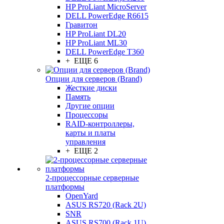
HP ProLiant MicroServer
DELL PowerEdge R6615
Гравитон
HP ProLiant DL20
HP ProLiant ML30
DELL PowerEdge T360
+ ЕЩЕ 6
Опции для серверов (Brand)
Жесткие диски
Память
Другие опции
Процессоры
RAID-контроллеры,
карты и платы
управления
+ ЕЩЕ 2
2-процессорные серверные
платформы
OpenYard
ASUS RS720 (Rack 2U)
SNR
ASUS RS700 (Rack 1U)