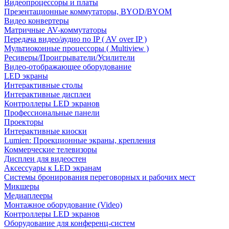
Видеопроцессоры и платы
Презентационные коммутаторы, BYOD/BYOM
Видео конвертеры
Матричные AV-коммутаторы
Передача видео/аудио по IP ( AV over IP )
Мультиоконные процессоры ( Multiview )
Ресиверы/Проигрыватели/Усилители
Видео-отображающее оборудование
LED экраны
Интерактивные столы
Интерактивные дисплеи
Контроллеры LED экранов
Профессиональные панели
Проекторы
Интерактивные киоски
Lumien: Проекционные экраны, крепления
Коммерческие телевизоры
Дисплеи для видеостен
Аксессуары к LED экранам
Системы бронирования переговорных и рабочих мест
Микшеры
Медиаплееры
Монтажное оборудование (Video)
Контроллеры LED экранов
Оборудование для конференц-систем