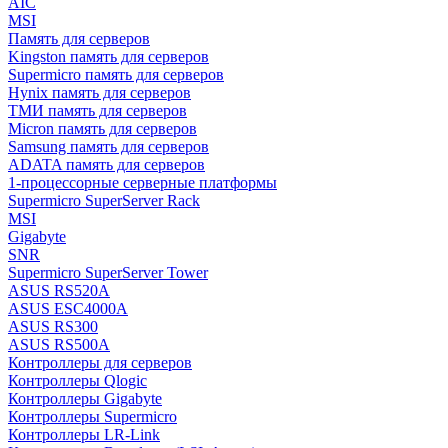
AIC
MSI
Память для серверов
Kingston память для серверов
Supermicro память для серверов
Hynix память для серверов
ТМИ память для серверов
Micron память для серверов
Samsung память для серверов
ADATA память для серверов
1-процессорные серверные платформы
Supermicro SuperServer Rack
MSI
Gigabyte
SNR
Supermicro SuperServer Tower
ASUS RS520A
ASUS ESC4000A
ASUS RS300
ASUS RS500A
Контроллеры для серверов
Контроллеры Qlogic
Контроллеры Gigabyte
Контроллеры Supermicro
Контроллеры LR-Link