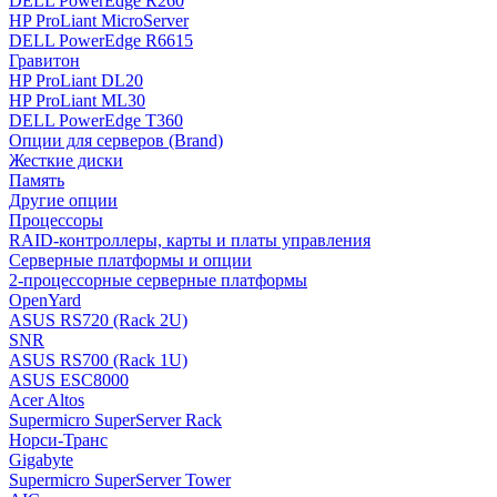
DELL PowerEdge R260
HP ProLiant MicroServer
DELL PowerEdge R6615
Гравитон
HP ProLiant DL20
HP ProLiant ML30
DELL PowerEdge T360
Опции для серверов (Brand)
Жесткие диски
Память
Другие опции
Процессоры
RAID-контроллеры, карты и платы управления
Серверные платформы и опции
2-процессорные серверные платформы
OpenYard
ASUS RS720 (Rack 2U)
SNR
ASUS RS700 (Rack 1U)
ASUS ESC8000
Acer Altos
Supermicro SuperServer Rack
Норси-Транс
Gigabyte
Supermicro SuperServer Tower