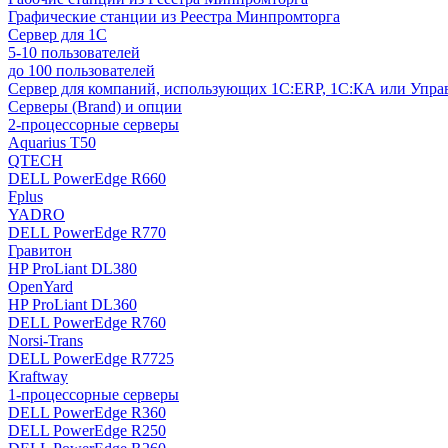
Графические станции из Реестра Минпромторга
Сервер для 1С
5-10 пользователей
до 100 пользователей
Сервер для компаний, использующих 1C:ERP, 1С:КА или Упр
Серверы (Brand) и опции
2-процессорные серверы
Aquarius T50
QTECH
DELL PowerEdge R660
Fplus
YADRO
DELL PowerEdge R770
Гравитон
HP ProLiant DL380
OpenYard
HP ProLiant DL360
DELL PowerEdge R760
Norsi-Trans
DELL PowerEdge R7725
Kraftway
1-процессорные серверы
DELL PowerEdge R360
DELL PowerEdge R250