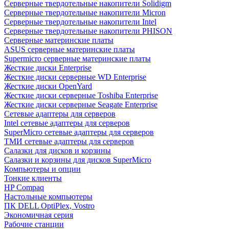
Cерверные твердотельные накопители Solidigm
Cерверные твердотельные накопители Micron
Cерверные твердотельные накопители Intel
Cерверные твердотельные накопители PHISON
Серверные материнские платы
ASUS серверные материнские платы
Supermicro серверные материнские платы
Жесткие диски Enterprise
Жесткие диски серверные WD Enterprise
Жесткие диски OpenYard
Жесткие диски серверные Toshiba Enterprise
Жесткие диски серверные Seagate Enterprise
Сетевые адаптеры для серверов
Intel сетевые адаптеры для серверов
SuperMicro сетевые адаптеры для серверов
ТМИ сетевые адаптеры для серверов
Салазки для дисков и корзины
Салазки и корзины для дисков SuperMicro
Компьютеры и опции
Тонкие клиенты
HP Compaq
Настольные компьютеры
ПК DELL OptiPlex, Vostro
Экономичная серия
Рабочие станции