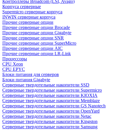
Контроллеры Broadcom (LSI, Avago)
Корпуса серверные
Supermicro серверные корпуса
INWIN серверные корпуса
Прочие серверные опции
Прочие серверные опции Brocade
Прочие серверные опции Gigabyte
Прочие серверные опции SNR
Прочие серверные опции SuperMicro
Прочие серверные опции AIC
Прочие серверные опции LR-Link
Процессоры
CPU Xeon
CPU EPYC
Блоки питания для серверов
Блоки питания Gigabyte
Серверные твердотельные накопители SSD
Cерверные твердотельные накопители Supermicro
Cерверные твердотельные накопители KIOXIA
Cерверные твердотельные накопители Memblaze
Cерверные твердотельные накопители GS Nanotech
Серверные твердотельные накопители OpenYard
Серверные твердотельные накопители Netac
Cерверные твердотельные накопители Kingston
Cерверные твердотельные накопители Samsung