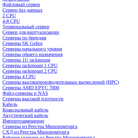
Файловый сервер
Сервер баз данных
2 CPU
4-8 CPU
Терминальный сервер
Сервер для виртуализации
Серверы по брендам
Серверы SK Gelios
Серверы начального уровня
Серверы общего назначения
Серверы 1U rackmount
Серверы rackmount 1 CPU
Серверы rackmount 2 CPU
Серверы 4 CPU
Серверы высокопроизводительных вычислений (HPC)
Серверы AMD EPYC 7000
Файл-серверы и NAS
Серверы высокой плотности
Кабель
Коаксиальный кабель
Акустический кабель
Импортозамещение
Серверы из Реестра Минпромторга
СХД из Реестра Минпромторга
Рабочие станции из Реестра Минпромторга