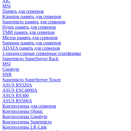
AIC
MSI
Память для серверов
Kingston память для серверов
Supermicro память для серверов
Hynix память для серверов
ТМИ память для серверов
Micron память для серверов
Samsung память для серверов
ADATA память для серверов
1-процессорные серверные платформы
Supermicro SuperServer Rack
MSI
Gigabyte
SNR
Supermicro SuperServer Tower
ASUS RS520A
ASUS ESC4000A
ASUS RS300
ASUS RS500A
Контроллеры для серверов
Контроллеры Qlogic
Контроллеры Gigabyte
Контроллеры Supermicro
Контроллеры LR-Link