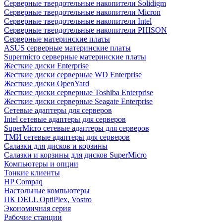
Cерверные твердотельные накопители Solidigm
Cерверные твердотельные накопители Micron
Cерверные твердотельные накопители Intel
Cерверные твердотельные накопители PHISON
Серверные материнские платы
ASUS серверные материнские платы
Supermicro серверные материнские платы
Жесткие диски Enterprise
Жесткие диски серверные WD Enterprise
Жесткие диски OpenYard
Жесткие диски серверные Toshiba Enterprise
Жесткие диски серверные Seagate Enterprise
Сетевые адаптеры для серверов
Intel сетевые адаптеры для серверов
SuperMicro сетевые адаптеры для серверов
ТМИ сетевые адаптеры для серверов
Салазки для дисков и корзины
Салазки и корзины для дисков SuperMicro
Компьютеры и опции
Тонкие клиенты
HP Compaq
Настольные компьютеры
ПК DELL OptiPlex, Vostro
Экономичная серия
Рабочие станции