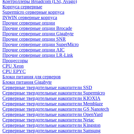
Контроллеры Broadcom (LSI, Avago)
Корпуса серверные
Supermicro серверные корпуса
INWIN серверные корпуса
Прочие серверные опции
Прочие серверные опции Brocade
Прочие серверные опции Gigabyte
Прочие серверные опции SNR
Прочие серверные опции SuperMicro
Прочие серверные опции AIC
Прочие серверные опции LR-Link
Процессоры
CPU Xeon
CPU EPYC
Блоки питания для серверов
Блоки питания Gigabyte
Серверные твердотельные накопители SSD
Cерверные твердотельные накопители Supermicro
Cерверные твердотельные накопители KIOXIA
Cерверные твердотельные накопители Memblaze
Cерверные твердотельные накопители GS Nanotech
Серверные твердотельные накопители OpenYard
Серверные твердотельные накопители Netac
Cерверные твердотельные накопители Kingston
Cерверные твердотельные накопители Samsung