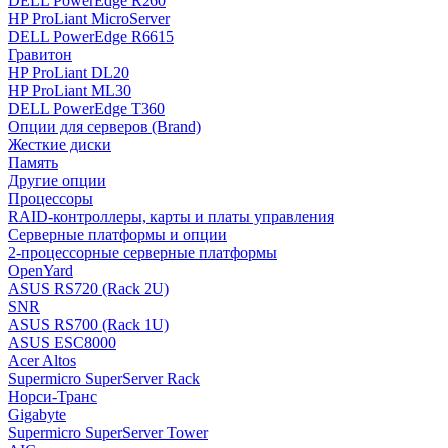
DELL PowerEdge R260
HP ProLiant MicroServer
DELL PowerEdge R6615
Гравитон
HP ProLiant DL20
HP ProLiant ML30
DELL PowerEdge T360
Опции для серверов (Brand)
Жесткие диски
Память
Другие опции
Процессоры
RAID-контроллеры, карты и платы управления
Серверные платформы и опции
2-процессорные серверные платформы
OpenYard
ASUS RS720 (Rack 2U)
SNR
ASUS RS700 (Rack 1U)
ASUS ESC8000
Acer Altos
Supermicro SuperServer Rack
Норси-Транс
Gigabyte
Supermicro SuperServer Tower