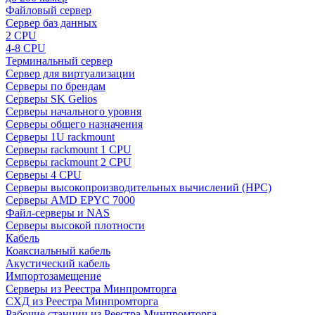
Файловый сервер
Сервер баз данных
2 CPU
4-8 CPU
Терминальный сервер
Сервер для виртуализации
Серверы по брендам
Серверы SK Gelios
Серверы начального уровня
Серверы общего назначения
Серверы 1U rackmount
Серверы rackmount 1 CPU
Серверы rackmount 2 CPU
Серверы 4 CPU
Серверы высокопроизводительных вычислений (HPC)
Серверы AMD EPYC 7000
Файл-серверы и NAS
Серверы высокой плотности
Кабель
Коаксиальный кабель
Акустический кабель
Импортозамещение
Серверы из Реестра Минпромторга
СХД из Реестра Минпромторга
Рабочие станции из Реестра Минпромторга