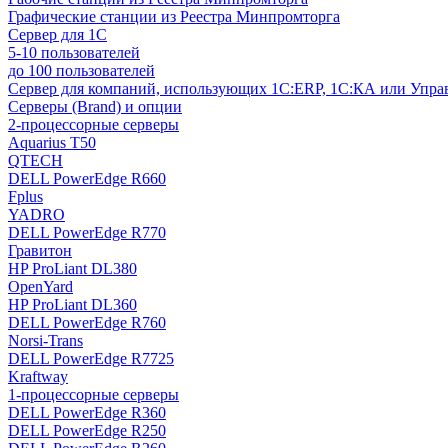
Графические станции из Реестра Минпромторга
Сервер для 1С
5-10 пользователей
до 100 пользователей
Сервер для компаний, использующих 1C:ERP, 1С:КА или Упр
Серверы (Brand) и опции
2-процессорные серверы
Aquarius T50
QTECH
DELL PowerEdge R660
Fplus
YADRO
DELL PowerEdge R770
Гравитон
HP ProLiant DL380
OpenYard
HP ProLiant DL360
DELL PowerEdge R760
Norsi-Trans
DELL PowerEdge R7725
Kraftway
1-процессорные серверы
DELL PowerEdge R360
DELL PowerEdge R250