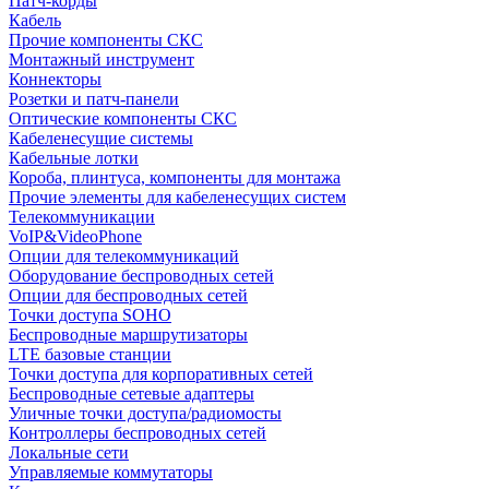
Патч-корды
Кабель
Прочие компоненты СКС
Монтажный инструмент
Коннекторы
Розетки и патч-панели
Оптические компоненты СКС
Кабеленесущие системы
Кабельные лотки
Короба, плинтуса, компоненты для монтажа
Прочие элементы для кабеленесущих систем
Телекоммуникации
VoIP&VideoPhone
Опции для телекоммуникаций
Оборудование беспроводных сетей
Опции для беспроводных сетей
Точки доступа SOHO
Беспроводные маршрутизаторы
LTE базовые станции
Точки доступа для корпоративных сетей
Беспроводные сетевые адаптеры
Уличные точки доступа/радиомосты
Контроллеры беспроводных сетей
Локальные сети
Управляемые коммутаторы