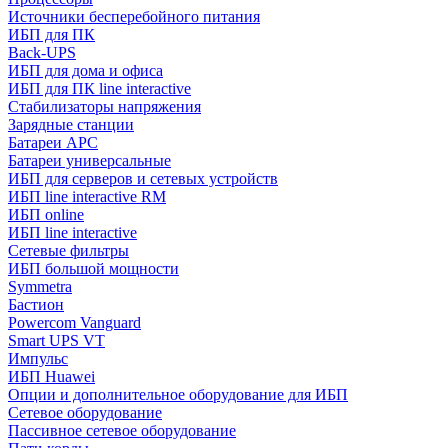
Источники бесперебойного питания
ИБП для ПК
Back-UPS
ИБП для дома и офиса
ИБП для ПК linе interactive
Стабилизаторы напряжения
Зарядные станции
Батареи APC
Батареи универсальные
ИБП для серверов и сетевых устройств
ИБП line interactive RM
ИБП online
ИБП linе interactive
Сетевые фильтры
ИБП большой мощности
Symmetra
Бастион
Powercom Vanguard
Smart UPS VT
Импульс
ИБП Huawei
Опции и дополнительное оборудование для ИБП
Сетевое оборудование
Пассивное сетевое оборудование