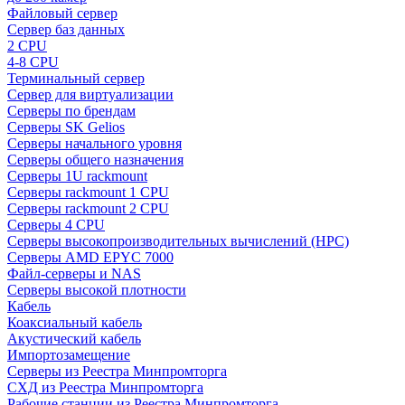
Файловый сервер
Сервер баз данных
2 CPU
4-8 CPU
Терминальный сервер
Сервер для виртуализации
Серверы по брендам
Серверы SK Gelios
Серверы начального уровня
Серверы общего назначения
Серверы 1U rackmount
Серверы rackmount 1 CPU
Серверы rackmount 2 CPU
Серверы 4 CPU
Серверы высокопроизводительных вычислений (HPC)
Серверы AMD EPYC 7000
Файл-серверы и NAS
Серверы высокой плотности
Кабель
Коаксиальный кабель
Акустический кабель
Импортозамещение
Серверы из Реестра Минпромторга
СХД из Реестра Минпромторга
Рабочие станции из Реестра Минпромторга