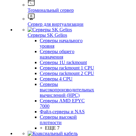
Терминальный сервер
Сервер для виртуализации
Серверы SK Gelios
Серверы начального
уровня
Серверы общего
назначения
Серверы 1U rackmount
Серверы rackmount 1 CPU
Серверы rackmount 2 CPU
Серверы 4 CPU
Серверы
высокопроизводительных
вычислений (HPC)
Серверы AMD EPYC
7000
Файл-серверы и NAS
Серверы высокой
плотности
+ ЕЩЕ 7