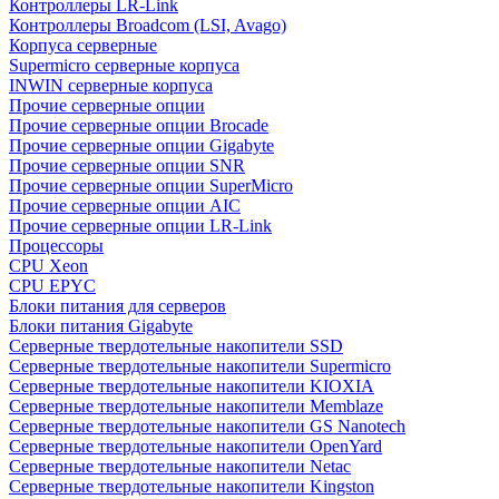
Контроллеры LR-Link
Контроллеры Broadcom (LSI, Avago)
Корпуса серверные
Supermicro серверные корпуса
INWIN серверные корпуса
Прочие серверные опции
Прочие серверные опции Brocade
Прочие серверные опции Gigabyte
Прочие серверные опции SNR
Прочие серверные опции SuperMicro
Прочие серверные опции AIC
Прочие серверные опции LR-Link
Процессоры
CPU Xeon
CPU EPYC
Блоки питания для серверов
Блоки питания Gigabyte
Серверные твердотельные накопители SSD
Cерверные твердотельные накопители Supermicro
Cерверные твердотельные накопители KIOXIA
Cерверные твердотельные накопители Memblaze
Cерверные твердотельные накопители GS Nanotech
Серверные твердотельные накопители OpenYard
Серверные твердотельные накопители Netac
Cерверные твердотельные накопители Kingston