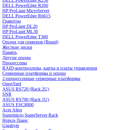
DELL PowerEdge R250
DELL PowerEdge R260
HP ProLiant MicroServer
DELL PowerEdge R6615
Гравитон
HP ProLiant DL20
HP ProLiant ML30
DELL PowerEdge T360
Опции для серверов (Brand)
Жесткие диски
Память
Другие опции
Процессоры
RAID-контроллеры, карты и платы управления
Серверные платформы и опции
2-процессорные серверные платформы
OpenYard
ASUS RS720 (Rack 2U)
SNR
ASUS RS700 (Rack 1U)
ASUS ESC8000
Acer Altos
Supermicro SuperServer Rack
Норси-Транс
Gigabyte