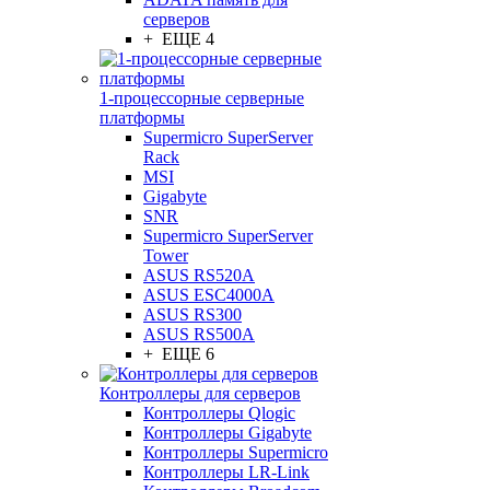
серверов
+ ЕЩЕ 4
1-процессорные серверные
платформы
Supermicro SuperServer
Rack
MSI
Gigabyte
SNR
Supermicro SuperServer
Tower
ASUS RS520A
ASUS ESC4000A
ASUS RS300
ASUS RS500A
+ ЕЩЕ 6
Контроллеры для серверов
Контроллеры Qlogic
Контроллеры Gigabyte
Контроллеры Supermicro
Контроллеры LR-Link