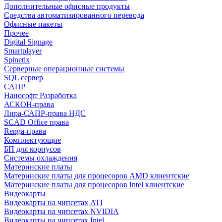
Дополнительные офисные продукты
Средства автоматизированного перевода
Офисные пакеты
Прочее
Digital Signage
Smartplayer
Spinetix
Серверные операционные системы
SQL сервер
САПР
Нанософт Разработка
АСКОН-права
Лира-САПР-права НДС
SCAD Office права
Renga-права
Комплектующие
БП для корпусов
Системы охлаждения
Материнские платы
Материнские платы для процесоров AMD клиентские
Материнские платы для процесоров Intel клиентские
Видеокарты
Видеокарты на чипсетах ATI
Видеокарты на чипсетах NVIDIA
Видеокарты на чипсетах Intel