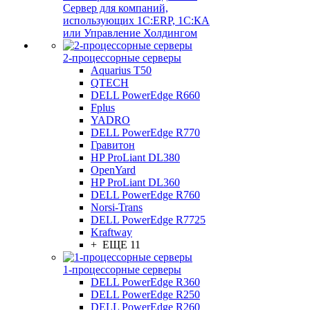
Сервер для компаний,
использующих 1C:ERP, 1С:КА
или Управление Холдингом
2-процессорные серверы
Aquarius T50
QTECH
DELL PowerEdge R660
Fplus
YADRO
DELL PowerEdge R770
Гравитон
HP ProLiant DL380
OpenYard
HP ProLiant DL360
DELL PowerEdge R760
Norsi-Trans
DELL PowerEdge R7725
Kraftway
+ ЕЩЕ 11
1-процессорные серверы
DELL PowerEdge R360
DELL PowerEdge R250
DELL PowerEdge R260