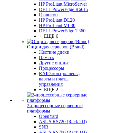
HP ProLiant MicroServer
DELL PowerEdge R6615
Гравитон
HP ProLiant DL20
HP ProLiant ML30
DELL PowerEdge T360
+ ЕЩЕ 6
Опции для серверов (Brand)
Жесткие диски
Память
Другие опции
Процессоры
RAID-контроллеры,
карты и платы
управления
+ ЕЩЕ 2
2-процессорные серверные
платформы
OpenYard
ASUS RS720 (Rack 2U)
SNR
ASUS RS700 (Rack 1U)