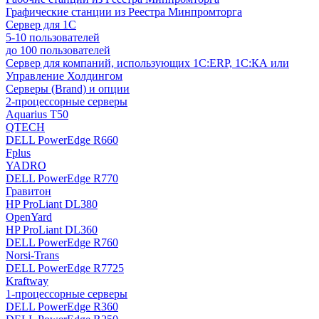
Графические станции из Реестра Минпромторга
Сервер для 1С
5-10 пользователей
до 100 пользователей
Сервер для компаний, использующих 1C:ERP, 1С:КА или
Управление Холдингом
Серверы (Brand) и опции
2-процессорные серверы
Aquarius T50
QTECH
DELL PowerEdge R660
Fplus
YADRO
DELL PowerEdge R770
Гравитон
HP ProLiant DL380
OpenYard
HP ProLiant DL360
DELL PowerEdge R760
Norsi-Trans
DELL PowerEdge R7725
Kraftway
1-процессорные серверы
DELL PowerEdge R360