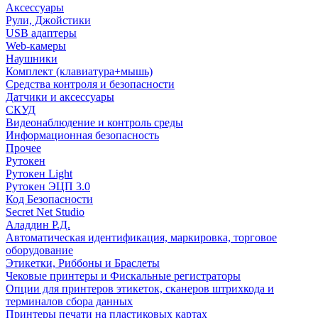
Аксессуары
Рули, Джойстики
USB адаптеры
Web-камеры
Наушники
Комплект (клавиатура+мышь)
Средства контроля и безопасности
Датчики и аксессуары
СКУД
Видеонаблюдение и контроль среды
Информационная безопасность
Прочее
Рутокен
Рутокен Light
Рутокен ЭЦП 3.0
Код Безопасности
Secret Net Studio
Аладдин Р.Д.
Автоматическая идентификация, маркировка, торговое
оборудование
Этикетки, Риббоны и Браслеты
Чековые принтеры и Фискальные регистраторы
Опции для принтеров этикеток, сканеров штрихкода и
терминалов сбора данных
Принтеры печати на пластиковых картах