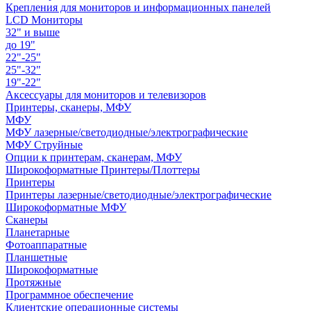
Крепления для мониторов и информационных панелей
LCD Мониторы
32" и выше
до 19"
22"-25"
25"-32"
19"-22"
Аксессуары для мониторов и телевизоров
Принтеры, сканеры, МФУ
МФУ
МФУ лазерные/светодиодные/электрографические
МФУ Струйные
Опции к принтерам, сканерам, МФУ
Широкоформатные Принтеры/Плоттеры
Принтеры
Принтеры лазерные/светодиодные/электрографические
Широкоформатные МФУ
Сканеры
Планетарные
Фотоаппаратные
Планшетные
Широкоформатные
Протяжные
Программное обеспечение
Клиентские операционные системы