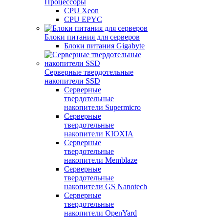
Процессоры
CPU Xeon
CPU EPYC
Блоки питания для серверов
Блоки питания Gigabyte
Серверные твердотельные
накопители SSD
Cерверные
твердотельные
накопители Supermicro
Cерверные
твердотельные
накопители KIOXIA
Cерверные
твердотельные
накопители Memblaze
Cерверные
твердотельные
накопители GS Nanotech
Серверные
твердотельные
накопители OpenYard