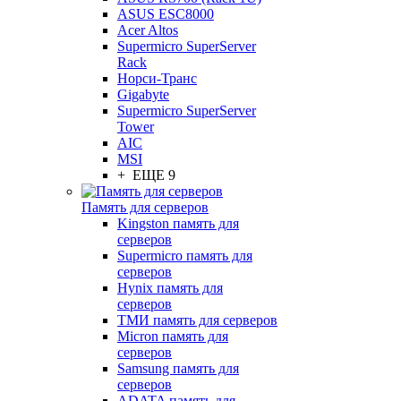
ASUS ESC8000
Acer Altos
Supermicro SuperServer
Rack
Норси-Транс
Gigabyte
Supermicro SuperServer
Tower
AIC
MSI
+ ЕЩЕ 9
Память для серверов
Kingston память для
серверов
Supermicro память для
серверов
Hynix память для
серверов
ТМИ память для серверов
Micron память для
серверов
Samsung память для
серверов
ADATA память для