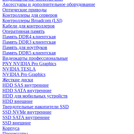
Аксессуары и дополнительное оборудование
Оптические приводы
Контроллеры для серверов
Контроллеры Broadcom (LSI)
Кабели для контроллеров
Оперативная память
Память DDR4 клиентская
Память DDR3 клиентская
Память для ноутбуков
Память DDR5 клиентская
Видеокарты профессиональные
PNY NVIDIA Pro Graphics
NVIDIA TESLA
NVIDIA Pro Graphics
Жесткие диски
HDD SAS внутренние
HDD SATA внутренние
HDD для мобильных устройств
HDD внешние
Твердотельные накопители SSD
SSD NVMe внутренние
SSD SATA внутренние
SSD внешние
Корпуса
Процессоры