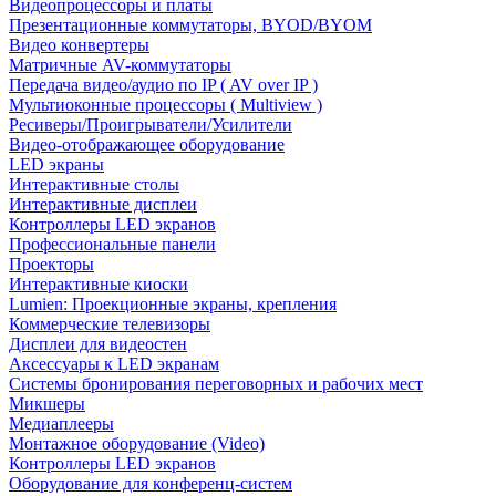
Видеопроцессоры и платы
Презентационные коммутаторы, BYOD/BYOM
Видео конвертеры
Матричные AV-коммутаторы
Передача видео/аудио по IP ( AV over IP )
Мультиоконные процессоры ( Multiview )
Ресиверы/Проигрыватели/Усилители
Видео-отображающее оборудование
LED экраны
Интерактивные столы
Интерактивные дисплеи
Контроллеры LED экранов
Профессиональные панели
Проекторы
Интерактивные киоски
Lumien: Проекционные экраны, крепления
Коммерческие телевизоры
Дисплеи для видеостен
Аксессуары к LED экранам
Системы бронирования переговорных и рабочих мест
Микшеры
Медиаплееры
Монтажное оборудование (Video)
Контроллеры LED экранов
Оборудование для конференц-систем