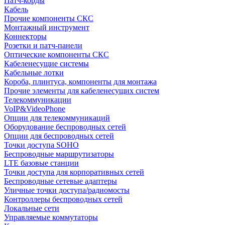
Патч-корды
Кабель
Прочие компоненты СКС
Монтажный инструмент
Коннекторы
Розетки и патч-панели
Оптические компоненты СКС
Кабеленесущие системы
Кабельные лотки
Короба, плинтуса, компоненты для монтажа
Прочие элементы для кабеленесущих систем
Телекоммуникации
VoIP&VideoPhone
Опции для телекоммуникаций
Оборудование беспроводных сетей
Опции для беспроводных сетей
Точки доступа SOHO
Беспроводные маршрутизаторы
LTE базовые станции
Точки доступа для корпоративных сетей
Беспроводные сетевые адаптеры
Уличные точки доступа/радиомосты
Контроллеры беспроводных сетей
Локальные сети
Управляемые коммутаторы