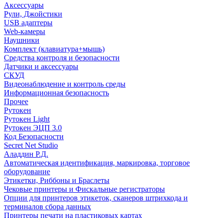
Аксессуары
Рули, Джойстики
USB адаптеры
Web-камеры
Наушники
Комплект (клавиатура+мышь)
Средства контроля и безопасности
Датчики и аксессуары
СКУД
Видеонаблюдение и контроль среды
Информационная безопасность
Прочее
Рутокен
Рутокен Light
Рутокен ЭЦП 3.0
Код Безопасности
Secret Net Studio
Аладдин Р.Д.
Автоматическая идентификация, маркировка, торговое
оборудование
Этикетки, Риббоны и Браслеты
Чековые принтеры и Фискальные регистраторы
Опции для принтеров этикеток, сканеров штрихкода и
терминалов сбора данных
Принтеры печати на пластиковых картах