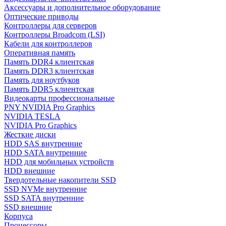
Аксессуары и дополнительное оборудование
Оптические приводы
Контроллеры для серверов
Контроллеры Broadcom (LSI)
Кабели для контроллеров
Оперативная память
Память DDR4 клиентская
Память DDR3 клиентская
Память для ноутбуков
Память DDR5 клиентская
Видеокарты профессиональные
PNY NVIDIA Pro Graphics
NVIDIA TESLA
NVIDIA Pro Graphics
Жесткие диски
HDD SAS внутренние
HDD SATA внутренние
HDD для мобильных устройств
HDD внешние
Твердотельные накопители SSD
SSD NVMe внутренние
SSD SATA внутренние
SSD внешние
Корпуса
Процессоры