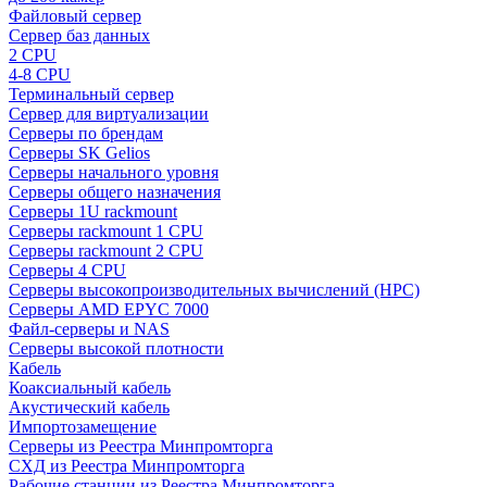
Файловый сервер
Сервер баз данных
2 CPU
4-8 CPU
Терминальный сервер
Сервер для виртуализации
Серверы по брендам
Серверы SK Gelios
Серверы начального уровня
Серверы общего назначения
Серверы 1U rackmount
Серверы rackmount 1 CPU
Серверы rackmount 2 CPU
Серверы 4 CPU
Серверы высокопроизводительных вычислений (HPC)
Серверы AMD EPYC 7000
Файл-серверы и NAS
Серверы высокой плотности
Кабель
Коаксиальный кабель
Акустический кабель
Импортозамещение
Серверы из Реестра Минпромторга
СХД из Реестра Минпромторга
Рабочие станции из Реестра Минпромторга