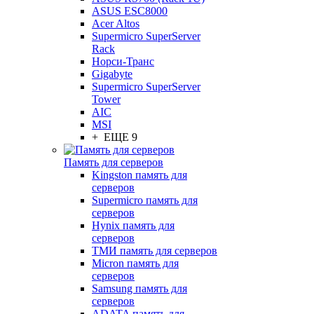
ASUS ESC8000
Acer Altos
Supermicro SuperServer
Rack
Норси-Транс
Gigabyte
Supermicro SuperServer
Tower
AIC
MSI
+ ЕЩЕ 9
Память для серверов
Kingston память для
серверов
Supermicro память для
серверов
Hynix память для
серверов
ТМИ память для серверов
Micron память для
серверов
Samsung память для
серверов
ADATA память для