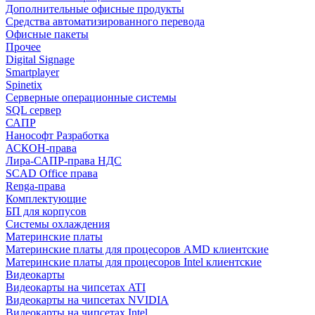
Дополнительные офисные продукты
Средства автоматизированного перевода
Офисные пакеты
Прочее
Digital Signage
Smartplayer
Spinetix
Серверные операционные системы
SQL сервер
САПР
Нанософт Разработка
АСКОН-права
Лира-САПР-права НДС
SCAD Office права
Renga-права
Комплектующие
БП для корпусов
Системы охлаждения
Материнские платы
Материнские платы для процесоров AMD клиентские
Материнские платы для процесоров Intel клиентские
Видеокарты
Видеокарты на чипсетах ATI
Видеокарты на чипсетах NVIDIA
Видеокарты на чипсетах Intel