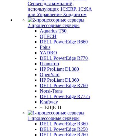
Сервер для компаний,
использующих 1C:ERP, 1С:КА
или Управление Холдингом
2-процессорные серверы
Aquarius T50
QTECH
DELL PowerEdge R660
Fplus
YADRO
DELL PowerEdge R770
Гравитон
HP ProLiant DL380
OpenYard
HP ProLiant DL360
DELL PowerEdge R760
Norsi-Trans
DELL PowerEdge R7725
Kraftway
+ ЕЩЕ 11
1-процессорные серверы
DELL PowerEdge R360
DELL PowerEdge R250
DELL PowerEdge R260