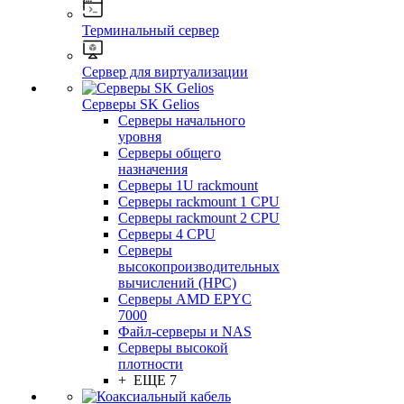
Терминальный сервер
Сервер для виртуализации
Серверы SK Gelios
Серверы начального
уровня
Серверы общего
назначения
Серверы 1U rackmount
Серверы rackmount 1 CPU
Серверы rackmount 2 CPU
Серверы 4 CPU
Серверы
высокопроизводительных
вычислений (HPC)
Серверы AMD EPYC
7000
Файл-серверы и NAS
Серверы высокой
плотности
+ ЕЩЕ 7