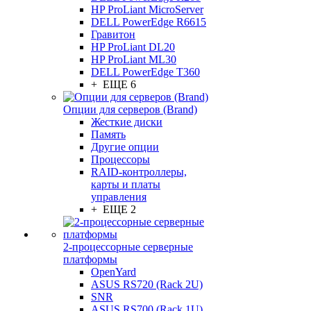
HP ProLiant MicroServer
DELL PowerEdge R6615
Гравитон
HP ProLiant DL20
HP ProLiant ML30
DELL PowerEdge T360
+ ЕЩЕ 6
Опции для серверов (Brand)
Жесткие диски
Память
Другие опции
Процессоры
RAID-контроллеры,
карты и платы
управления
+ ЕЩЕ 2
2-процессорные серверные
платформы
OpenYard
ASUS RS720 (Rack 2U)
SNR
ASUS RS700 (Rack 1U)