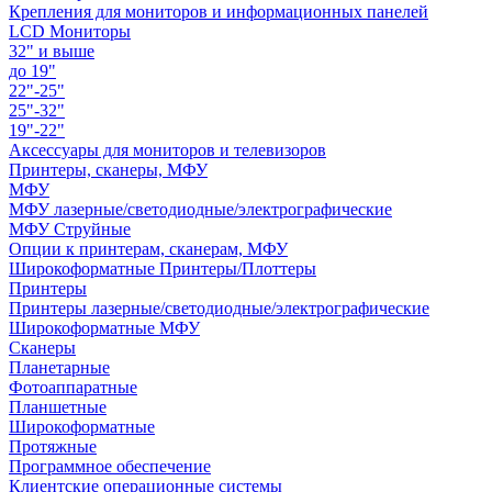
Крепления для мониторов и информационных панелей
LCD Мониторы
32" и выше
до 19"
22"-25"
25"-32"
19"-22"
Аксессуары для мониторов и телевизоров
Принтеры, сканеры, МФУ
МФУ
МФУ лазерные/светодиодные/электрографические
МФУ Струйные
Опции к принтерам, сканерам, МФУ
Широкоформатные Принтеры/Плоттеры
Принтеры
Принтеры лазерные/светодиодные/электрографические
Широкоформатные МФУ
Сканеры
Планетарные
Фотоаппаратные
Планшетные
Широкоформатные
Протяжные
Программное обеспечение
Клиентские операционные системы