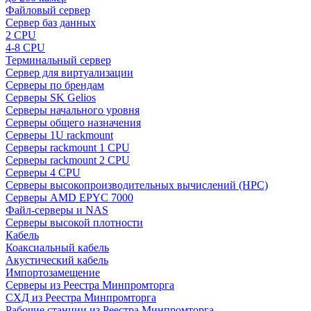
Файловый сервер
Сервер баз данных
2 CPU
4-8 CPU
Терминальный сервер
Сервер для виртуализации
Серверы по брендам
Серверы SK Gelios
Серверы начального уровня
Серверы общего назначения
Серверы 1U rackmount
Серверы rackmount 1 CPU
Серверы rackmount 2 CPU
Серверы 4 CPU
Серверы высокопроизводительных вычислений (HPC)
Серверы AMD EPYC 7000
Файл-серверы и NAS
Серверы высокой плотности
Кабель
Коаксиальный кабель
Акустический кабель
Импортозамещение
Серверы из Реестра Минпромторга
СХД из Реестра Минпромторга
Рабочие станции из Реестра Минпромторга