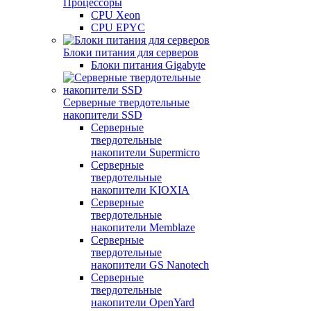
Процессоры
CPU Xeon
CPU EPYC
Блоки питания для серверов
Блоки питания Gigabyte
Серверные твердотельные
накопители SSD
Cерверные
твердотельные
накопители Supermicro
Cерверные
твердотельные
накопители KIOXIA
Cерверные
твердотельные
накопители Memblaze
Cерверные
твердотельные
накопители GS Nanotech
Серверные
твердотельные
накопители OpenYard