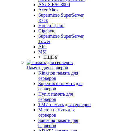
ASUS ESC8000
Acer Altos
Supermicro SuperServer
Rack
Норси-Транс
Gigabyte
Supermicro SuperServer
Tower
AIC
MSI
+ ЕЩЕ 9
Память для серверов
Kingston память для
серверов
Supermicro память для
серверов
Hynix память для
серверов
ТМИ память для серверов
Micron память для
серверов
Samsung память для
серверов
ADATA память для