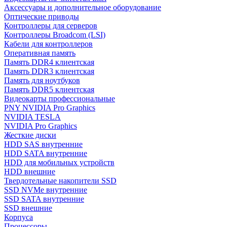
Аксессуары и дополнительное оборудование
Оптические приводы
Контроллеры для серверов
Контроллеры Broadcom (LSI)
Кабели для контроллеров
Оперативная память
Память DDR4 клиентская
Память DDR3 клиентская
Память для ноутбуков
Память DDR5 клиентская
Видеокарты профессиональные
PNY NVIDIA Pro Graphics
NVIDIA TESLA
NVIDIA Pro Graphics
Жесткие диски
HDD SAS внутренние
HDD SATA внутренние
HDD для мобильных устройств
HDD внешние
Твердотельные накопители SSD
SSD NVMe внутренние
SSD SATA внутренние
SSD внешние
Корпуса
Процессоры