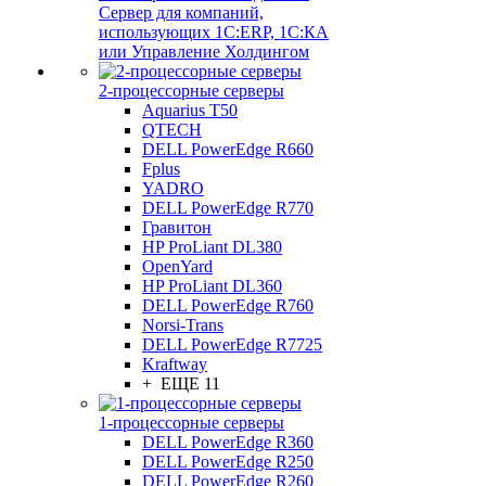
Сервер для компаний,
использующих 1C:ERP, 1С:КА
или Управление Холдингом
2-процессорные серверы
Aquarius T50
QTECH
DELL PowerEdge R660
Fplus
YADRO
DELL PowerEdge R770
Гравитон
HP ProLiant DL380
OpenYard
HP ProLiant DL360
DELL PowerEdge R760
Norsi-Trans
DELL PowerEdge R7725
Kraftway
+ ЕЩЕ 11
1-процессорные серверы
DELL PowerEdge R360
DELL PowerEdge R250
DELL PowerEdge R260