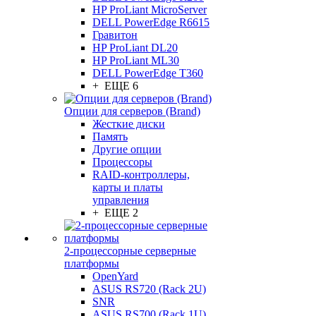
HP ProLiant MicroServer
DELL PowerEdge R6615
Гравитон
HP ProLiant DL20
HP ProLiant ML30
DELL PowerEdge T360
+ ЕЩЕ 6
Опции для серверов (Brand)
Жесткие диски
Память
Другие опции
Процессоры
RAID-контроллеры,
карты и платы
управления
+ ЕЩЕ 2
2-процессорные серверные
платформы
OpenYard
ASUS RS720 (Rack 2U)
SNR
ASUS RS700 (Rack 1U)