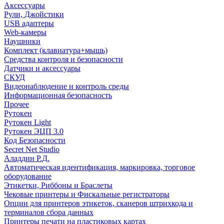
Аксессуары
Рули, Джойстики
USB адаптеры
Web-камеры
Наушники
Комплект (клавиатура+мышь)
Средства контроля и безопасности
Датчики и аксессуары
СКУД
Видеонаблюдение и контроль среды
Информационная безопасность
Прочее
Рутокен
Рутокен Light
Рутокен ЭЦП 3.0
Код Безопасности
Secret Net Studio
Аладдин Р.Д.
Автоматическая идентификация, маркировка, торговое
оборудование
Этикетки, Риббоны и Браслеты
Чековые принтеры и Фискальные регистраторы
Опции для принтеров этикеток, сканеров штрихкода и
терминалов сбора данных
Принтеры печати на пластиковых картах