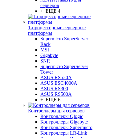
серверов
+ ЕЩЕ 4
1-процессорные серверные
платформы
Supermicro SuperServer
Rack
MSI
Gigabyte
SNR
Supermicro SuperServer
Tower
ASUS RS520A
ASUS ESC4000A
ASUS RS300
ASUS RS500A
+ ЕЩЕ 6
Контроллеры для серверов
Контроллеры Qlogic
Контроллеры Gigabyte
Контроллеры Supermicro
Контроллеры LR-Link