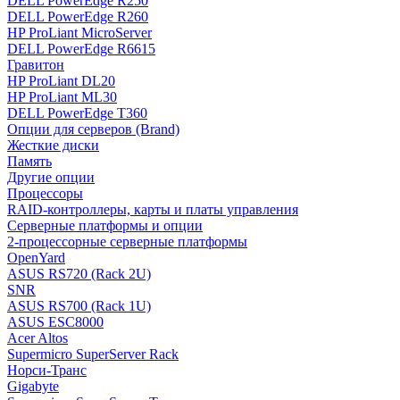
DELL PowerEdge R250
DELL PowerEdge R260
HP ProLiant MicroServer
DELL PowerEdge R6615
Гравитон
HP ProLiant DL20
HP ProLiant ML30
DELL PowerEdge T360
Опции для серверов (Brand)
Жесткие диски
Память
Другие опции
Процессоры
RAID-контроллеры, карты и платы управления
Серверные платформы и опции
2-процессорные серверные платформы
OpenYard
ASUS RS720 (Rack 2U)
SNR
ASUS RS700 (Rack 1U)
ASUS ESC8000
Acer Altos
Supermicro SuperServer Rack
Норси-Транс
Gigabyte