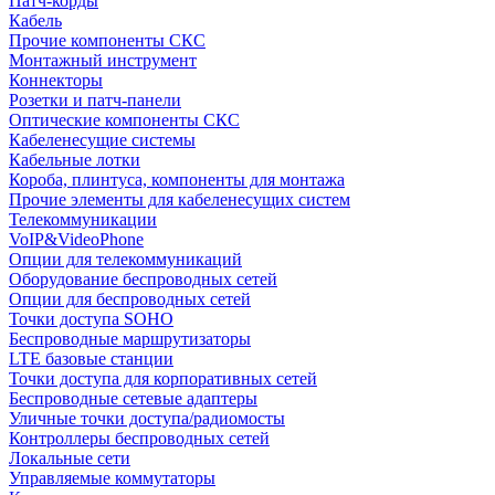
Патч-корды
Кабель
Прочие компоненты СКС
Монтажный инструмент
Коннекторы
Розетки и патч-панели
Оптические компоненты СКС
Кабеленесущие системы
Кабельные лотки
Короба, плинтуса, компоненты для монтажа
Прочие элементы для кабеленесущих систем
Телекоммуникации
VoIP&VideoPhone
Опции для телекоммуникаций
Оборудование беспроводных сетей
Опции для беспроводных сетей
Точки доступа SOHO
Беспроводные маршрутизаторы
LTE базовые станции
Точки доступа для корпоративных сетей
Беспроводные сетевые адаптеры
Уличные точки доступа/радиомосты
Контроллеры беспроводных сетей
Локальные сети
Управляемые коммутаторы