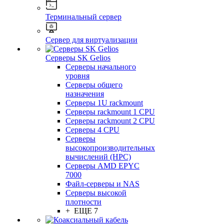
Терминальный сервер
Сервер для виртуализации
Серверы SK Gelios
Серверы начального
уровня
Серверы общего
назначения
Серверы 1U rackmount
Серверы rackmount 1 CPU
Серверы rackmount 2 CPU
Серверы 4 CPU
Серверы
высокопроизводительных
вычислений (HPC)
Серверы AMD EPYC
7000
Файл-серверы и NAS
Серверы высокой
плотности
+ ЕЩЕ 7