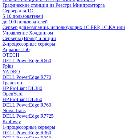
Графические станции из Реестра Минпромторга
Сервер для 1С
5-10 пользователей
до 100 пользователей
Сервер для компаний, использующих 1C:ERP, 1С:КА или
Управление Холдингом
Серверы (Brand) и опции
2-процессорные серверы
Aquarius T50
QTECH
DELL PowerEdge R660
Fplus
YADRO
DELL PowerEdge R770
Гравитон
HP ProLiant DL380
OpenYard
HP ProLiant DL360
DELL PowerEdge R760
Norsi-Trans
DELL PowerEdge R7725
Kraftway
1-процессорные серверы
DELL PowerEdge R360