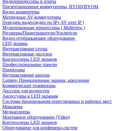
Видеопроцессоры и платы
Презентационные коммутаторы, BYOD/BYOM
Видео конвертеры
Матричные AV-коммутаторы
Передача видео/аудио по IP ( AV over IP )
Мультиоконные процессоры ( Multiview )
Ресиверы/Проигрыватели/Усилители
Видео-отображающее оборудование
LED экраны
Интерактивные столы
Интерактивные дисплеи
Контроллеры LED экранов
Профессиональные панели
Проекторы
Интерактивные киоски
Lumien: Проекционные экраны, крепления
Коммерческие телевизоры
Дисплеи для видеостен
Аксессуары к LED экранам
Системы бронирования переговорных и рабочих мест
Микшеры
Медиаплееры
Монтажное оборудование (Video)
Контроллеры LED экранов
Оборудование для конференц-систем