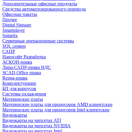
Дополнительные офисные продукты
Средства автоматизированного перевода
Офисные пакеты
Прочее
Digital Signage
Smartplayer
Spinetix
Серверные операционные системы
SQL сервер
САПР
Нанософт Разработка
АСКОН-права
Лира-САПР-права НДС
SCAD Office права
Renga-права
Комплектующие
БП для корпусов
Системы охлаждения
Материнские платы
Материнские платы для процесоров AMD клиентские
Материнские платы для процесоров Intel клиентские
Видеокарты
Видеокарты на чипсетах ATI
Видеокарты на чипсетах NVIDIA
Видеокарты на чипсетах Intel