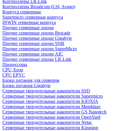
Контроллеры LR-Link
Контроллеры Broadcom (LSI, Avago)
Корпуса серверные
Supermicro серверные корпуса
INWIN серверные корпуса
Прочие серверные опции
Прочие серверные опции Brocade
Прочие серверные опции Gigabyte
Прочие серверные опции SNR
Прочие серверные опции SuperMicro
Прочие серверные опции AIC
Прочие серверные опции LR-Link
Процессоры
CPU Xeon
CPU EPYC
Блоки питания для серверов
Блоки питания Gigabyte
Серверные твердотельные накопители SSD
Cерверные твердотельные накопители Supermicro
Cерверные твердотельные накопители KIOXIA
Cерверные твердотельные накопители Memblaze
Cерверные твердотельные накопители GS Nanotech
Серверные твердотельные накопители OpenYard
Серверные твердотельные накопители Netac
Cерверные твердотельные накопители Kingston