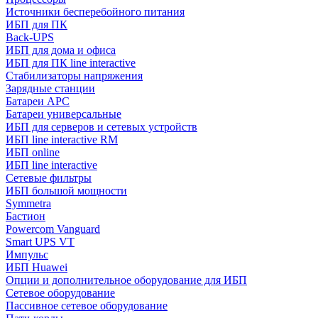
Источники бесперебойного питания
ИБП для ПК
Back-UPS
ИБП для дома и офиса
ИБП для ПК linе interactive
Стабилизаторы напряжения
Зарядные станции
Батареи APC
Батареи универсальные
ИБП для серверов и сетевых устройств
ИБП line interactive RM
ИБП online
ИБП linе interactive
Сетевые фильтры
ИБП большой мощности
Symmetra
Бастион
Powercom Vanguard
Smart UPS VT
Импульс
ИБП Huawei
Опции и дополнительное оборудование для ИБП
Сетевое оборудование
Пассивное сетевое оборудование