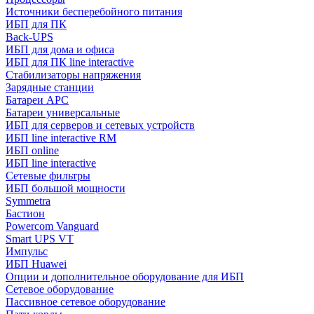
Источники бесперебойного питания
ИБП для ПК
Back-UPS
ИБП для дома и офиса
ИБП для ПК linе interactive
Стабилизаторы напряжения
Зарядные станции
Батареи APC
Батареи универсальные
ИБП для серверов и сетевых устройств
ИБП line interactive RM
ИБП online
ИБП linе interactive
Сетевые фильтры
ИБП большой мощности
Symmetra
Бастион
Powercom Vanguard
Smart UPS VT
Импульс
ИБП Huawei
Опции и дополнительное оборудование для ИБП
Сетевое оборудование
Пассивное сетевое оборудование