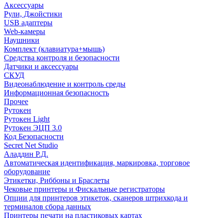
Аксессуары
Рули, Джойстики
USB адаптеры
Web-камеры
Наушники
Комплект (клавиатура+мышь)
Средства контроля и безопасности
Датчики и аксессуары
СКУД
Видеонаблюдение и контроль среды
Информационная безопасность
Прочее
Рутокен
Рутокен Light
Рутокен ЭЦП 3.0
Код Безопасности
Secret Net Studio
Аладдин Р.Д.
Автоматическая идентификация, маркировка, торговое
оборудование
Этикетки, Риббоны и Браслеты
Чековые принтеры и Фискальные регистраторы
Опции для принтеров этикеток, сканеров штрихкода и
терминалов сбора данных
Принтеры печати на пластиковых картах