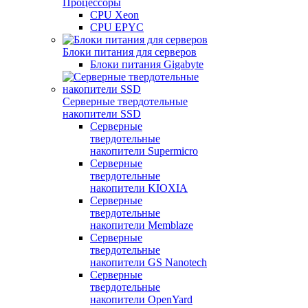
Процессоры
CPU Xeon
CPU EPYC
Блоки питания для серверов
Блоки питания Gigabyte
Серверные твердотельные
накопители SSD
Cерверные
твердотельные
накопители Supermicro
Cерверные
твердотельные
накопители KIOXIA
Cерверные
твердотельные
накопители Memblaze
Cерверные
твердотельные
накопители GS Nanotech
Серверные
твердотельные
накопители OpenYard