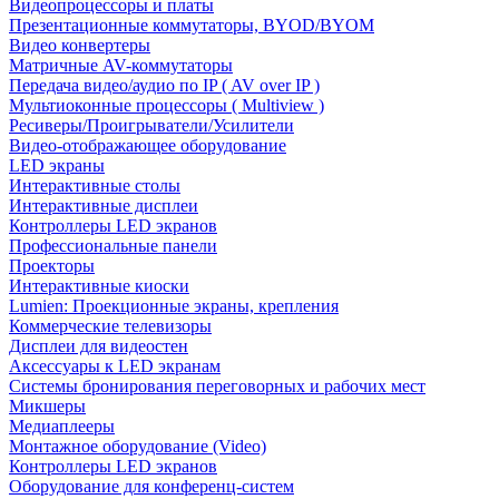
Видеопроцессоры и платы
Презентационные коммутаторы, BYOD/BYOM
Видео конвертеры
Матричные AV-коммутаторы
Передача видео/аудио по IP ( AV over IP )
Мультиоконные процессоры ( Multiview )
Ресиверы/Проигрыватели/Усилители
Видео-отображающее оборудование
LED экраны
Интерактивные столы
Интерактивные дисплеи
Контроллеры LED экранов
Профессиональные панели
Проекторы
Интерактивные киоски
Lumien: Проекционные экраны, крепления
Коммерческие телевизоры
Дисплеи для видеостен
Аксессуары к LED экранам
Системы бронирования переговорных и рабочих мест
Микшеры
Медиаплееры
Монтажное оборудование (Video)
Контроллеры LED экранов
Оборудование для конференц-систем