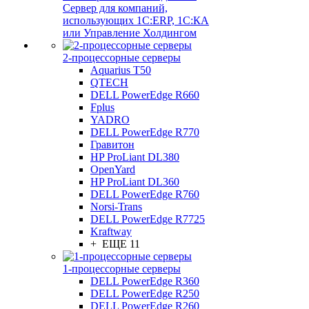
Сервер для компаний,
использующих 1C:ERP, 1С:КА
или Управление Холдингом
2-процессорные серверы
Aquarius T50
QTECH
DELL PowerEdge R660
Fplus
YADRO
DELL PowerEdge R770
Гравитон
HP ProLiant DL380
OpenYard
HP ProLiant DL360
DELL PowerEdge R760
Norsi-Trans
DELL PowerEdge R7725
Kraftway
+ ЕЩЕ 11
1-процессорные серверы
DELL PowerEdge R360
DELL PowerEdge R250
DELL PowerEdge R260