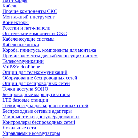
Патч-корды
Кабель
Прочие компоненты СКС
Монтажный инструмент
Коннекторы
Розетки и патч-панели
Оптические компоненты СКС
Кабеленесущие системы
Кабельные лотки
Короба, плинтуса, компоненты для монтажа
Прочие элементы для кабеленесущих систем
Телекоммуникации
VoIP&VideoPhone
Опции для телекоммуникаций
Оборудование беспроводных сетей
Опции для беспроводных сетей
Точки доступа SOHO
Беспроводные маршрутизаторы
LTE базовые станции
Точки доступа для корпоративных сетей
Беспроводные сетевые адаптеры
Уличные точки доступа/радиомосты
Контроллеры беспроводных сетей
Локальные сети
Управляемые коммутаторы