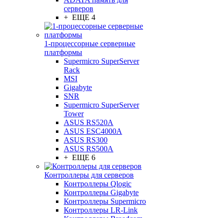
серверов
+ ЕЩЕ 4
1-процессорные серверные
платформы
Supermicro SuperServer
Rack
MSI
Gigabyte
SNR
Supermicro SuperServer
Tower
ASUS RS520A
ASUS ESC4000A
ASUS RS300
ASUS RS500A
+ ЕЩЕ 6
Контроллеры для серверов
Контроллеры Qlogic
Контроллеры Gigabyte
Контроллеры Supermicro
Контроллеры LR-Link