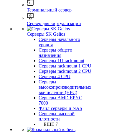
Терминальный сервер
Сервер для виртуализации
Серверы SK Gelios
Серверы начального
уровня
Серверы общего
назначения
Серверы 1U rackmount
Серверы rackmount 1 CPU
Серверы rackmount 2 CPU
Серверы 4 CPU
Серверы
высокопроизводительных
вычислений (HPC)
Серверы AMD EPYC
7000
Файл-серверы и NAS
Серверы высокой
плотности
+ ЕЩЕ 7