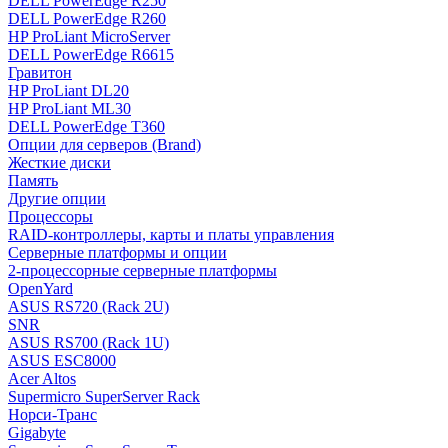
DELL PowerEdge R250
DELL PowerEdge R260
HP ProLiant MicroServer
DELL PowerEdge R6615
Гравитон
HP ProLiant DL20
HP ProLiant ML30
DELL PowerEdge T360
Опции для серверов (Brand)
Жесткие диски
Память
Другие опции
Процессоры
RAID-контроллеры, карты и платы управления
Серверные платформы и опции
2-процессорные серверные платформы
OpenYard
ASUS RS720 (Rack 2U)
SNR
ASUS RS700 (Rack 1U)
ASUS ESC8000
Acer Altos
Supermicro SuperServer Rack
Норси-Транс
Gigabyte