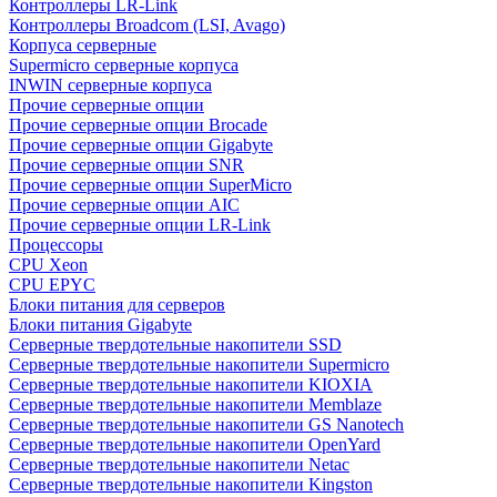
Контроллеры LR-Link
Контроллеры Broadcom (LSI, Avago)
Корпуса серверные
Supermicro серверные корпуса
INWIN серверные корпуса
Прочие серверные опции
Прочие серверные опции Brocade
Прочие серверные опции Gigabyte
Прочие серверные опции SNR
Прочие серверные опции SuperMicro
Прочие серверные опции AIC
Прочие серверные опции LR-Link
Процессоры
CPU Xeon
CPU EPYC
Блоки питания для серверов
Блоки питания Gigabyte
Серверные твердотельные накопители SSD
Cерверные твердотельные накопители Supermicro
Cерверные твердотельные накопители KIOXIA
Cерверные твердотельные накопители Memblaze
Cерверные твердотельные накопители GS Nanotech
Серверные твердотельные накопители OpenYard
Серверные твердотельные накопители Netac
Cерверные твердотельные накопители Kingston