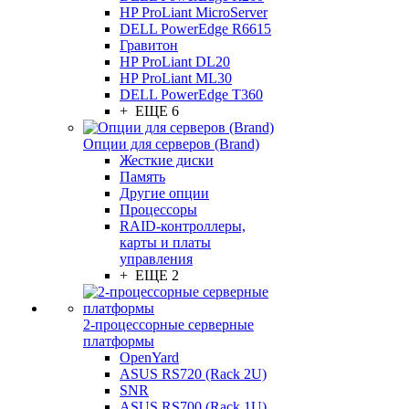
HP ProLiant MicroServer
DELL PowerEdge R6615
Гравитон
HP ProLiant DL20
HP ProLiant ML30
DELL PowerEdge T360
+ ЕЩЕ 6
Опции для серверов (Brand)
Жесткие диски
Память
Другие опции
Процессоры
RAID-контроллеры,
карты и платы
управления
+ ЕЩЕ 2
2-процессорные серверные
платформы
OpenYard
ASUS RS720 (Rack 2U)
SNR
ASUS RS700 (Rack 1U)