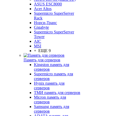
ASUS ESC8000
Acer Altos
Supermicro SuperServer
Rack
Норси-Транс
Gigabyte
Supermicro SuperServer
Tower
AIC
MSI
+ ЕЩЕ 9
Память для серверов
Kingston память для
серверов
Supermicro память для
серверов
Hynix память для
серверов
ТМИ память для серверов
Micron память для
серверов
Samsung память для
серверов
ADATA память для