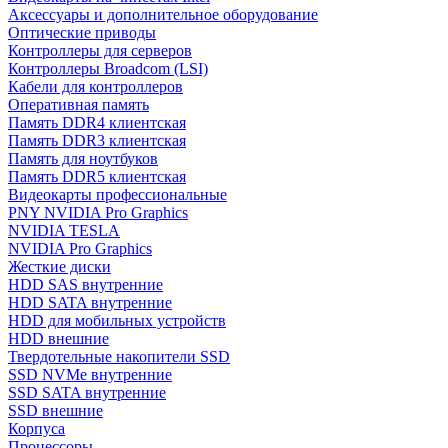
Аксессуары и дополнительное оборудование
Оптические приводы
Контроллеры для серверов
Контроллеры Broadcom (LSI)
Кабели для контроллеров
Оперативная память
Память DDR4 клиентская
Память DDR3 клиентская
Память для ноутбуков
Память DDR5 клиентская
Видеокарты профессиональные
PNY NVIDIA Pro Graphics
NVIDIA TESLA
NVIDIA Pro Graphics
Жесткие диски
HDD SAS внутренние
HDD SATA внутренние
HDD для мобильных устройств
HDD внешние
Твердотельные накопители SSD
SSD NVMe внутренние
SSD SATA внутренние
SSD внешние
Корпуса
Процессоры