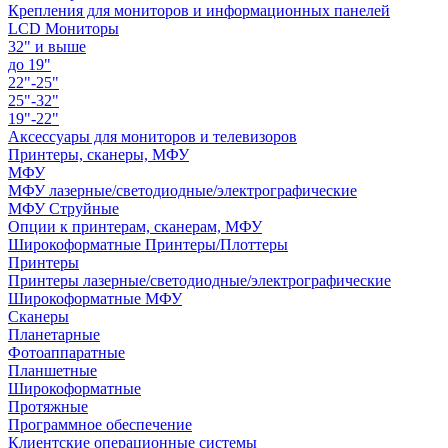
Крепления для мониторов и информационных панелей
LCD Мониторы
32" и выше
до 19"
22"-25"
25"-32"
19"-22"
Аксессуары для мониторов и телевизоров
Принтеры, сканеры, МФУ
МФУ
МФУ лазерные/светодиодные/электрографические
МФУ Струйные
Опции к принтерам, сканерам, МФУ
Широкоформатные Принтеры/Плоттеры
Принтеры
Принтеры лазерные/светодиодные/электрографические
Широкоформатные МФУ
Сканеры
Планетарные
Фотоаппаратные
Планшетные
Широкоформатные
Протяжные
Программное обеспечение
Клиентские операционные системы