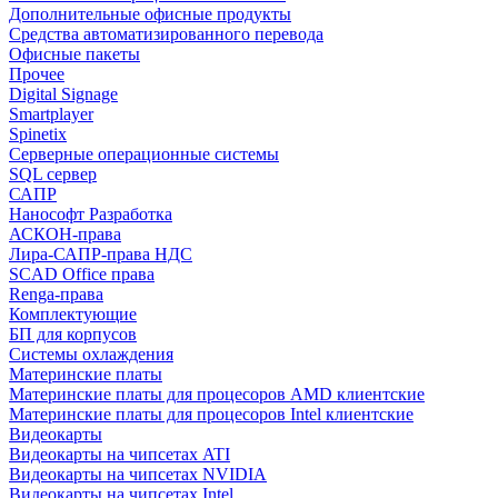
Дополнительные офисные продукты
Средства автоматизированного перевода
Офисные пакеты
Прочее
Digital Signage
Smartplayer
Spinetix
Серверные операционные системы
SQL сервер
САПР
Нанософт Разработка
АСКОН-права
Лира-САПР-права НДС
SCAD Office права
Renga-права
Комплектующие
БП для корпусов
Системы охлаждения
Материнские платы
Материнские платы для процесоров AMD клиентские
Материнские платы для процесоров Intel клиентские
Видеокарты
Видеокарты на чипсетах ATI
Видеокарты на чипсетах NVIDIA
Видеокарты на чипсетах Intel