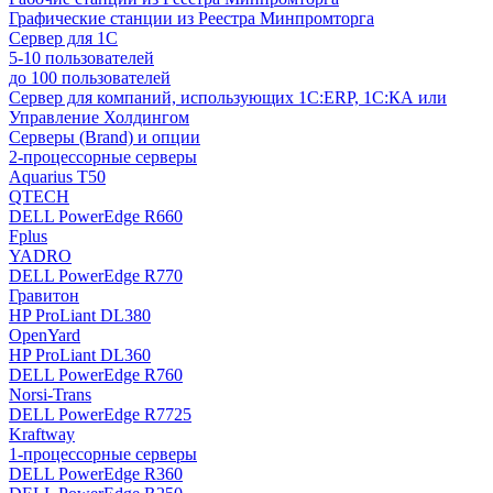
Графические станции из Реестра Минпромторга
Сервер для 1С
5-10 пользователей
до 100 пользователей
Сервер для компаний, использующих 1C:ERP, 1С:КА или
Управление Холдингом
Серверы (Brand) и опции
2-процессорные серверы
Aquarius T50
QTECH
DELL PowerEdge R660
Fplus
YADRO
DELL PowerEdge R770
Гравитон
HP ProLiant DL380
OpenYard
HP ProLiant DL360
DELL PowerEdge R760
Norsi-Trans
DELL PowerEdge R7725
Kraftway
1-процессорные серверы
DELL PowerEdge R360