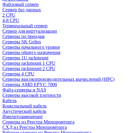
Файловый сервер
Сервер баз данных
2 CPU
4-8 CPU
Терминальный сервер
Сервер для виртуализации
Серверы по брендам
Серверы SK Gelios
Серверы начального уровня
Серверы общего назначения
Серверы 1U rackmount
Серверы rackmount 1 CPU
Серверы rackmount 2 CPU
Серверы 4 CPU
Серверы высокопроизводительных вычислений (HPC)
Серверы AMD EPYC 7000
Файл-серверы и NAS
Серверы высокой плотности
Кабель
Коаксиальный кабель
Акустический кабель
Импортозамещение
Серверы из Реестра Минпромторга
СХД из Реестра Минпромторга
Рабочие станции из Реестра Минпромторга