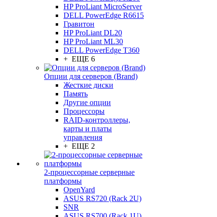
HP ProLiant MicroServer
DELL PowerEdge R6615
Гравитон
HP ProLiant DL20
HP ProLiant ML30
DELL PowerEdge T360
+ ЕЩЕ 6
Опции для серверов (Brand)
Жесткие диски
Память
Другие опции
Процессоры
RAID-контроллеры,
карты и платы
управления
+ ЕЩЕ 2
2-процессорные серверные
платформы
OpenYard
ASUS RS720 (Rack 2U)
SNR
ASUS RS700 (Rack 1U)