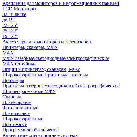
Крепления для мониторов и информационных панелей
LCD Мониторы
32" и выше
до 19"
22"-25"
25"-32"
19"-22"
Аксессуары для мониторов и телевизоров
Принтеры, сканеры, МФУ
МФУ
МФУ лазерные/светодиодные/электрографические
МФУ Струйные
Опции к принтерам, сканерам, МФУ
Широкоформатные Принтеры/Плоттеры
Принтеры
Принтеры лазерные/светодиодные/электрографические
Широкоформатные МФУ
Сканеры
Планетарные
Фотоаппаратные
Планшетные
Широкоформатные
Протяжные
Программное обеспечение
Клиентские операционные системы