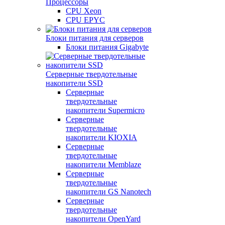
Процессоры
CPU Xeon
CPU EPYC
Блоки питания для серверов
Блоки питания Gigabyte
Серверные твердотельные
накопители SSD
Cерверные
твердотельные
накопители Supermicro
Cерверные
твердотельные
накопители KIOXIA
Cерверные
твердотельные
накопители Memblaze
Cерверные
твердотельные
накопители GS Nanotech
Серверные
твердотельные
накопители OpenYard