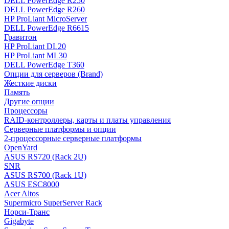
DELL PowerEdge R250
DELL PowerEdge R260
HP ProLiant MicroServer
DELL PowerEdge R6615
Гравитон
HP ProLiant DL20
HP ProLiant ML30
DELL PowerEdge T360
Опции для серверов (Brand)
Жесткие диски
Память
Другие опции
Процессоры
RAID-контроллеры, карты и платы управления
Серверные платформы и опции
2-процессорные серверные платформы
OpenYard
ASUS RS720 (Rack 2U)
SNR
ASUS RS700 (Rack 1U)
ASUS ESC8000
Acer Altos
Supermicro SuperServer Rack
Норси-Транс
Gigabyte