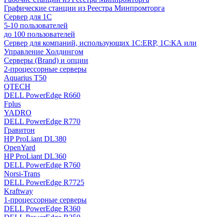
Графические станции из Реестра Минпромторга
Сервер для 1С
5-10 пользователей
до 100 пользователей
Сервер для компаний, использующих 1C:ERP, 1С:КА или
Управление Холдингом
Серверы (Brand) и опции
2-процессорные серверы
Aquarius T50
QTECH
DELL PowerEdge R660
Fplus
YADRO
DELL PowerEdge R770
Гравитон
HP ProLiant DL380
OpenYard
HP ProLiant DL360
DELL PowerEdge R760
Norsi-Trans
DELL PowerEdge R7725
Kraftway
1-процессорные серверы
DELL PowerEdge R360