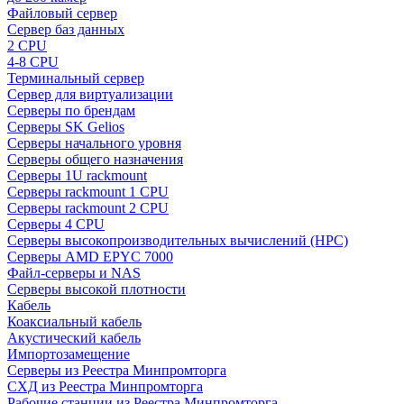
Файловый сервер
Сервер баз данных
2 CPU
4-8 CPU
Терминальный сервер
Сервер для виртуализации
Серверы по брендам
Серверы SK Gelios
Серверы начального уровня
Серверы общего назначения
Серверы 1U rackmount
Серверы rackmount 1 CPU
Серверы rackmount 2 CPU
Серверы 4 CPU
Серверы высокопроизводительных вычислений (HPC)
Серверы AMD EPYC 7000
Файл-серверы и NAS
Серверы высокой плотности
Кабель
Коаксиальный кабель
Акустический кабель
Импортозамещение
Серверы из Реестра Минпромторга
СХД из Реестра Минпромторга
Рабочие станции из Реестра Минпромторга