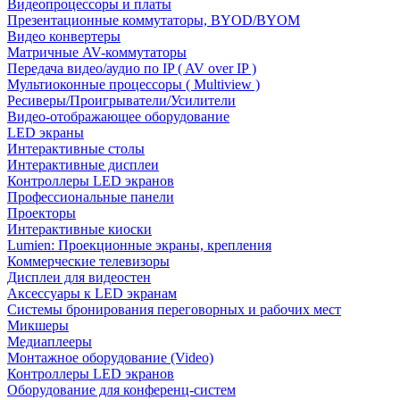
Видеопроцессоры и платы
Презентационные коммутаторы, BYOD/BYOM
Видео конвертеры
Матричные AV-коммутаторы
Передача видео/аудио по IP ( AV over IP )
Мультиоконные процессоры ( Multiview )
Ресиверы/Проигрыватели/Усилители
Видео-отображающее оборудование
LED экраны
Интерактивные столы
Интерактивные дисплеи
Контроллеры LED экранов
Профессиональные панели
Проекторы
Интерактивные киоски
Lumien: Проекционные экраны, крепления
Коммерческие телевизоры
Дисплеи для видеостен
Аксессуары к LED экранам
Системы бронирования переговорных и рабочих мест
Микшеры
Медиаплееры
Монтажное оборудование (Video)
Контроллеры LED экранов
Оборудование для конференц-систем