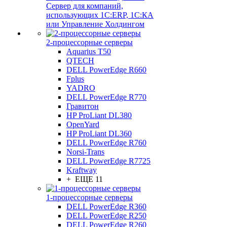
Сервер для компаний,
использующих 1C:ERP, 1С:КА
или Управление Холдингом
2-процессорные серверы
Aquarius T50
QTECH
DELL PowerEdge R660
Fplus
YADRO
DELL PowerEdge R770
Гравитон
HP ProLiant DL380
OpenYard
HP ProLiant DL360
DELL PowerEdge R760
Norsi-Trans
DELL PowerEdge R7725
Kraftway
+ ЕЩЕ 11
1-процессорные серверы
DELL PowerEdge R360
DELL PowerEdge R250
DELL PowerEdge R260