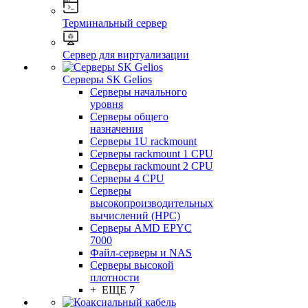
Терминальный сервер
Сервер для виртуализации
Серверы SK Gelios
Серверы начального
уровня
Серверы общего
назначения
Серверы 1U rackmount
Серверы rackmount 1 CPU
Серверы rackmount 2 CPU
Серверы 4 CPU
Серверы
высокопроизводительных
вычислений (HPC)
Серверы AMD EPYC
7000
Файл-серверы и NAS
Серверы высокой
плотности
+ ЕЩЕ 7