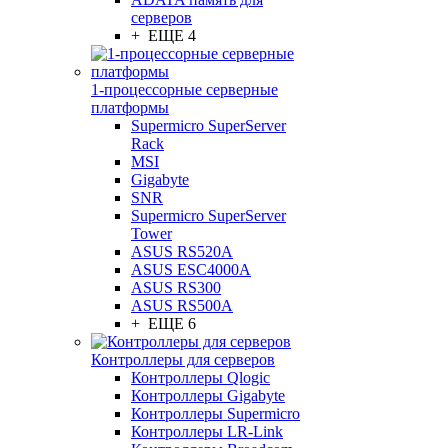
серверов
+ ЕЩЕ 4
1-процессорные серверные
платформы
Supermicro SuperServer
Rack
MSI
Gigabyte
SNR
Supermicro SuperServer
Tower
ASUS RS520A
ASUS ESC4000A
ASUS RS300
ASUS RS500A
+ ЕЩЕ 6
Контроллеры для серверов
Контроллеры Qlogic
Контроллеры Gigabyte
Контроллеры Supermicro
Контроллеры LR-Link