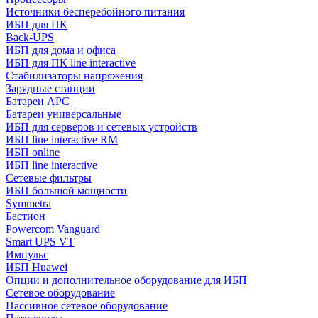
Источники бесперебойного питания
ИБП для ПК
Back-UPS
ИБП для дома и офиса
ИБП для ПК linе interactive
Стабилизаторы напряжения
Зарядные станции
Батареи APC
Батареи универсальные
ИБП для серверов и сетевых устройств
ИБП line interactive RM
ИБП online
ИБП linе interactive
Сетевые фильтры
ИБП большой мощности
Symmetra
Бастион
Powercom Vanguard
Smart UPS VT
Импульс
ИБП Huawei
Опции и дополнительное оборудование для ИБП
Сетевое оборудование
Пассивное сетевое оборудование