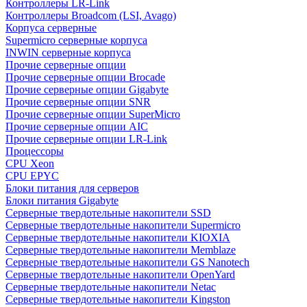
Контроллеры LR-Link
Контроллеры Broadcom (LSI, Avago)
Корпуса серверные
Supermicro серверные корпуса
INWIN серверные корпуса
Прочие серверные опции
Прочие серверные опции Brocade
Прочие серверные опции Gigabyte
Прочие серверные опции SNR
Прочие серверные опции SuperMicro
Прочие серверные опции AIC
Прочие серверные опции LR-Link
Процессоры
CPU Xeon
CPU EPYC
Блоки питания для серверов
Блоки питания Gigabyte
Серверные твердотельные накопители SSD
Cерверные твердотельные накопители Supermicro
Cерверные твердотельные накопители KIOXIA
Cерверные твердотельные накопители Memblaze
Cерверные твердотельные накопители GS Nanotech
Серверные твердотельные накопители OpenYard
Серверные твердотельные накопители Netac
Cерверные твердотельные накопители Kingston