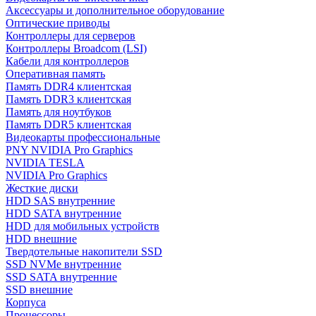
Аксессуары и дополнительное оборудование
Оптические приводы
Контроллеры для серверов
Контроллеры Broadcom (LSI)
Кабели для контроллеров
Оперативная память
Память DDR4 клиентская
Память DDR3 клиентская
Память для ноутбуков
Память DDR5 клиентская
Видеокарты профессиональные
PNY NVIDIA Pro Graphics
NVIDIA TESLA
NVIDIA Pro Graphics
Жесткие диски
HDD SAS внутренние
HDD SATA внутренние
HDD для мобильных устройств
HDD внешние
Твердотельные накопители SSD
SSD NVMe внутренние
SSD SATA внутренние
SSD внешние
Корпуса
Процессоры