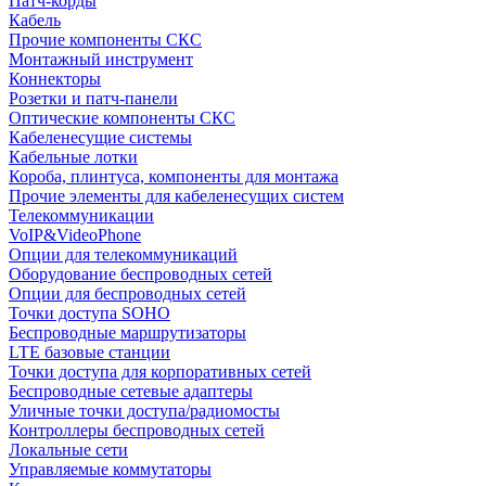
Патч-корды
Кабель
Прочие компоненты СКС
Монтажный инструмент
Коннекторы
Розетки и патч-панели
Оптические компоненты СКС
Кабеленесущие системы
Кабельные лотки
Короба, плинтуса, компоненты для монтажа
Прочие элементы для кабеленесущих систем
Телекоммуникации
VoIP&VideoPhone
Опции для телекоммуникаций
Оборудование беспроводных сетей
Опции для беспроводных сетей
Точки доступа SOHO
Беспроводные маршрутизаторы
LTE базовые станции
Точки доступа для корпоративных сетей
Беспроводные сетевые адаптеры
Уличные точки доступа/радиомосты
Контроллеры беспроводных сетей
Локальные сети
Управляемые коммутаторы