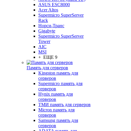
ASUS ESC8000
Acer Altos
Supermicro SuperServer
Rack
Норси-Транс
Gigabyte
Supermicro SuperServer
Tower
AIC
MSI
+ ЕЩЕ 9
Память для серверов
Kingston память для
серверов
Supermicro память для
серверов
Hynix память для
серверов
ТМИ память для серверов
Micron память для
серверов
Samsung память для
серверов
ADATA память для