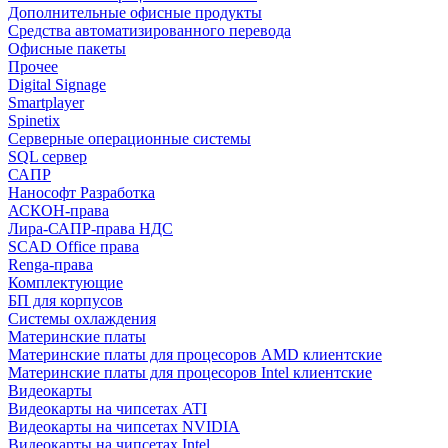
Дополнительные офисные продукты
Средства автоматизированного перевода
Офисные пакеты
Прочее
Digital Signage
Smartplayer
Spinetix
Серверные операционные системы
SQL сервер
САПР
Нанософт Разработка
АСКОН-права
Лира-САПР-права НДС
SCAD Office права
Renga-права
Комплектующие
БП для корпусов
Системы охлаждения
Материнские платы
Материнские платы для процесоров AMD клиентские
Материнские платы для процесоров Intel клиентские
Видеокарты
Видеокарты на чипсетах ATI
Видеокарты на чипсетах NVIDIA
Видеокарты на чипсетах Intel