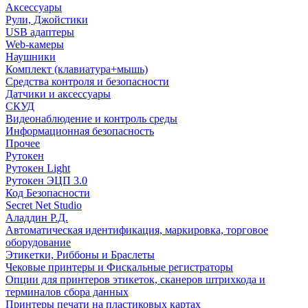
Аксессуары
Рули, Джойстики
USB адаптеры
Web-камеры
Наушники
Комплект (клавиатура+мышь)
Средства контроля и безопасности
Датчики и аксессуары
СКУД
Видеонаблюдение и контроль среды
Информационная безопасность
Прочее
Рутокен
Рутокен Light
Рутокен ЭЦП 3.0
Код Безопасности
Secret Net Studio
Аладдин Р.Д.
Автоматическая идентификация, маркировка, торговое
оборудование
Этикетки, Риббоны и Браслеты
Чековые принтеры и Фискальные регистраторы
Опции для принтеров этикеток, сканеров штрихкода и
терминалов сбора данных
Принтеры печати на пластиковых картах