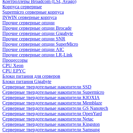
Контроллеры Broadcom (LSI, Avago)
Корпуса серверные
Supermicro серверные корпуса
INWIN серверные корпуса
Прочие серверные опции
Прочие серверные опции Brocade
Прочие серверные опции Gigabyte
Прочие серверные опции SNR
Прочие серверные опции SuperMicro
Прочие серверные опции AIC
Прочие серверные опции LR-Link
Процессоры
CPU Xeon
CPU EPYC
Блоки питания для серверов
Блоки питания Gigabyte
Серверные твердотельные накопители SSD
Cерверные твердотельные накопители Supermicro
Cерверные твердотельные накопители KIOXIA
Cерверные твердотельные накопители Memblaze
Cерверные твердотельные накопители GS Nanotech
Серверные твердотельные накопители OpenYard
Серверные твердотельные накопители Netac
Cерверные твердотельные накопители Kingston
Cерверные твердотельные накопители Samsung