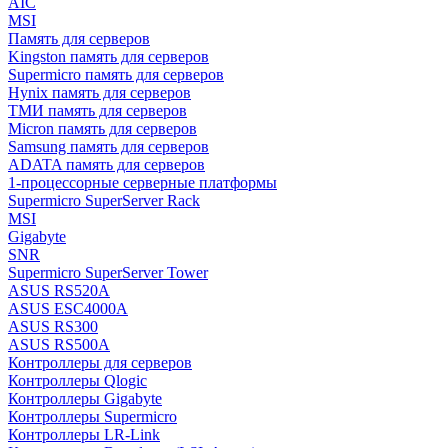
AIC
MSI
Память для серверов
Kingston память для серверов
Supermicro память для серверов
Hynix память для серверов
ТМИ память для серверов
Micron память для серверов
Samsung память для серверов
ADATA память для серверов
1-процессорные серверные платформы
Supermicro SuperServer Rack
MSI
Gigabyte
SNR
Supermicro SuperServer Tower
ASUS RS520A
ASUS ESC4000A
ASUS RS300
ASUS RS500A
Контроллеры для серверов
Контроллеры Qlogic
Контроллеры Gigabyte
Контроллеры Supermicro
Контроллеры LR-Link