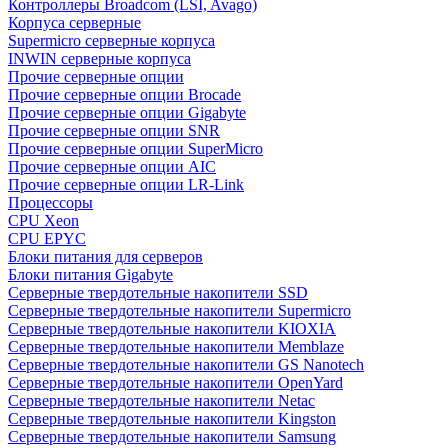
Контроллеры Broadcom (LSI, Avago)
Корпуса серверные
Supermicro серверные корпуса
INWIN серверные корпуса
Прочие серверные опции
Прочие серверные опции Brocade
Прочие серверные опции Gigabyte
Прочие серверные опции SNR
Прочие серверные опции SuperMicro
Прочие серверные опции AIC
Прочие серверные опции LR-Link
Процессоры
CPU Xeon
CPU EPYC
Блоки питания для серверов
Блоки питания Gigabyte
Серверные твердотельные накопители SSD
Cерверные твердотельные накопители Supermicro
Cерверные твердотельные накопители KIOXIA
Cерверные твердотельные накопители Memblaze
Cерверные твердотельные накопители GS Nanotech
Серверные твердотельные накопители OpenYard
Серверные твердотельные накопители Netac
Cерверные твердотельные накопители Kingston
Cерверные твердотельные накопители Samsung