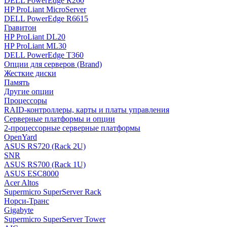
DELL PowerEdge R260
HP ProLiant MicroServer
DELL PowerEdge R6615
Гравитон
HP ProLiant DL20
HP ProLiant ML30
DELL PowerEdge T360
Опции для серверов (Brand)
Жесткие диски
Память
Другие опции
Процессоры
RAID-контроллеры, карты и платы управления
Серверные платформы и опции
2-процессорные серверные платформы
OpenYard
ASUS RS720 (Rack 2U)
SNR
ASUS RS700 (Rack 1U)
ASUS ESC8000
Acer Altos
Supermicro SuperServer Rack
Норси-Транс
Gigabyte
Supermicro SuperServer Tower