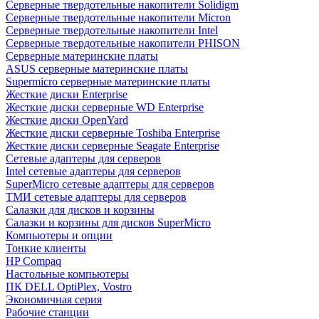
Cерверные твердотельные накопители Solidigm
Cерверные твердотельные накопители Micron
Cерверные твердотельные накопители Intel
Cерверные твердотельные накопители PHISON
Серверные материнские платы
ASUS серверные материнские платы
Supermicro серверные материнские платы
Жесткие диски Enterprise
Жесткие диски серверные WD Enterprise
Жесткие диски OpenYard
Жесткие диски серверные Toshiba Enterprise
Жесткие диски серверные Seagate Enterprise
Сетевые адаптеры для серверов
Intel сетевые адаптеры для серверов
SuperMicro сетевые адаптеры для серверов
ТМИ сетевые адаптеры для серверов
Салазки для дисков и корзины
Салазки и корзины для дисков SuperMicro
Компьютеры и опции
Тонкие клиенты
HP Compaq
Настольные компьютеры
ПК DELL OptiPlex, Vostro
Экономичная серия
Рабочие станции