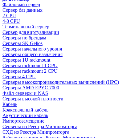
Файловый сервер
Сервер баз данных
2 CPU
4-8 CPU
Терминальный сервер
Сервер для виртуализации
Серверы по брендам
Серверы SK Gelios
Серверы начального уровня
Серверы общего назначения
Серверы 1U rackmount
Серверы rackmount 1 CPU
Серверы rackmount 2 CPU
Серверы 4 CPU
Серверы высокопроизводительных вычислений (HPC)
Серверы AMD EPYC 7000
Файл-серверы и NAS
Серверы высокой плотности
Кабель
Коаксиальный кабель
Акустический кабель
Импортозамещение
Серверы из Реестра Минпромторга
СХД из Реестра Минпромторга
Рабочие станции из Реестра Минпромторга