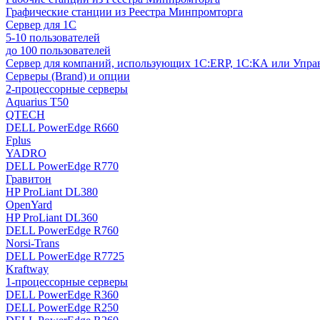
Графические станции из Реестра Минпромторга
Сервер для 1С
5-10 пользователей
до 100 пользователей
Сервер для компаний, использующих 1C:ERP, 1С:КА или Упр
Серверы (Brand) и опции
2-процессорные серверы
Aquarius T50
QTECH
DELL PowerEdge R660
Fplus
YADRO
DELL PowerEdge R770
Гравитон
HP ProLiant DL380
OpenYard
HP ProLiant DL360
DELL PowerEdge R760
Norsi-Trans
DELL PowerEdge R7725
Kraftway
1-процессорные серверы
DELL PowerEdge R360
DELL PowerEdge R250