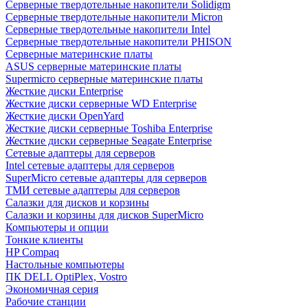
Cерверные твердотельные накопители Solidigm
Cерверные твердотельные накопители Micron
Cерверные твердотельные накопители Intel
Cерверные твердотельные накопители PHISON
Серверные материнские платы
ASUS серверные материнские платы
Supermicro серверные материнские платы
Жесткие диски Enterprise
Жесткие диски серверные WD Enterprise
Жесткие диски OpenYard
Жесткие диски серверные Toshiba Enterprise
Жесткие диски серверные Seagate Enterprise
Сетевые адаптеры для серверов
Intel сетевые адаптеры для серверов
SuperMicro сетевые адаптеры для серверов
ТМИ сетевые адаптеры для серверов
Салазки для дисков и корзины
Салазки и корзины для дисков SuperMicro
Компьютеры и опции
Тонкие клиенты
HP Compaq
Настольные компьютеры
ПК DELL OptiPlex, Vostro
Экономичная серия
Рабочие станции