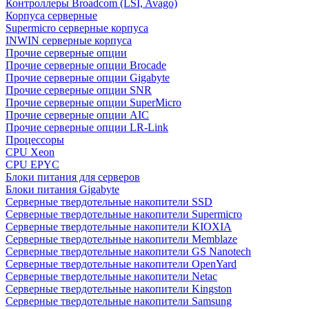
Контроллеры Broadcom (LSI, Avago)
Корпуса серверные
Supermicro серверные корпуса
INWIN серверные корпуса
Прочие серверные опции
Прочие серверные опции Brocade
Прочие серверные опции Gigabyte
Прочие серверные опции SNR
Прочие серверные опции SuperMicro
Прочие серверные опции AIC
Прочие серверные опции LR-Link
Процессоры
CPU Xeon
CPU EPYC
Блоки питания для серверов
Блоки питания Gigabyte
Серверные твердотельные накопители SSD
Cерверные твердотельные накопители Supermicro
Cерверные твердотельные накопители KIOXIA
Cерверные твердотельные накопители Memblaze
Cерверные твердотельные накопители GS Nanotech
Серверные твердотельные накопители OpenYard
Серверные твердотельные накопители Netac
Cерверные твердотельные накопители Kingston
Cерверные твердотельные накопители Samsung