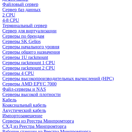
Файловый сервер
Сервер баз данных
2 CPU
4-8 CPU
Терминальный сервер
Сервер для виртуализации
Серверы по брендам
Серверы SK Gelios
Серверы начального уровня
Серверы общего назначения
Серверы 1U rackmount
Серверы rackmount 1 CPU
Серверы rackmount 2 CPU
Серверы 4 CPU
Серверы высокопроизводительных вычислений (HPC)
Серверы AMD EPYC 7000
Файл-серверы и NAS
Серверы высокой плотности
Кабель
Коаксиальный кабель
Акустический кабель
Импортозамещение
Серверы из Реестра Минпромторга
СХД из Реестра Минпромторга
Рабочие станции из Реестра Минпромторга