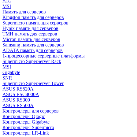
AIC
MSI
Память для серверов
Kingston память для серверов
Supermicro память для серверов
Hynix память для серверов
ТМИ память для серверов
Micron память для серверов
Samsung память для серверов
ADATA память для серверов
1-процессорные серверные платформы
Supermicro SuperServer Rack
MSI
Gigabyte
SNR
Supermicro SuperServer Tower
ASUS RS520A
ASUS ESC4000A
ASUS RS300
ASUS RS500A
Контроллеры для серверов
Контроллеры Qlogic
Контроллеры Gigabyte
Контроллеры Supermicro
Контроллеры LR-Link