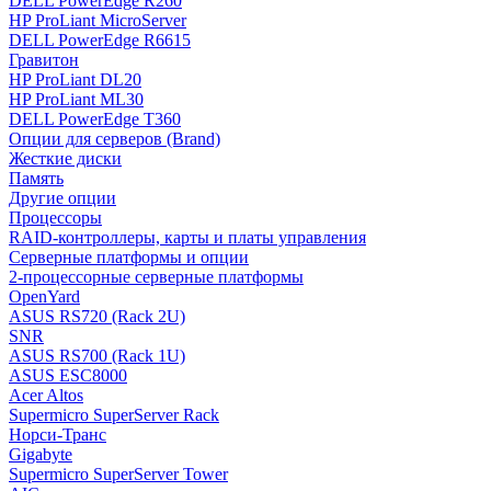
DELL PowerEdge R260
HP ProLiant MicroServer
DELL PowerEdge R6615
Гравитон
HP ProLiant DL20
HP ProLiant ML30
DELL PowerEdge T360
Опции для серверов (Brand)
Жесткие диски
Память
Другие опции
Процессоры
RAID-контроллеры, карты и платы управления
Серверные платформы и опции
2-процессорные серверные платформы
OpenYard
ASUS RS720 (Rack 2U)
SNR
ASUS RS700 (Rack 1U)
ASUS ESC8000
Acer Altos
Supermicro SuperServer Rack
Норси-Транс
Gigabyte
Supermicro SuperServer Tower