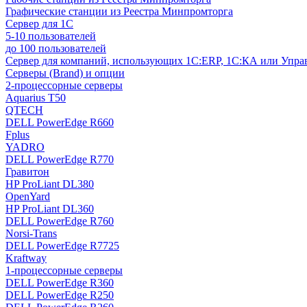
Графические станции из Реестра Минпромторга
Сервер для 1С
5-10 пользователей
до 100 пользователей
Сервер для компаний, использующих 1C:ERP, 1С:КА или Упр
Серверы (Brand) и опции
2-процессорные серверы
Aquarius T50
QTECH
DELL PowerEdge R660
Fplus
YADRO
DELL PowerEdge R770
Гравитон
HP ProLiant DL380
OpenYard
HP ProLiant DL360
DELL PowerEdge R760
Norsi-Trans
DELL PowerEdge R7725
Kraftway
1-процессорные серверы
DELL PowerEdge R360
DELL PowerEdge R250