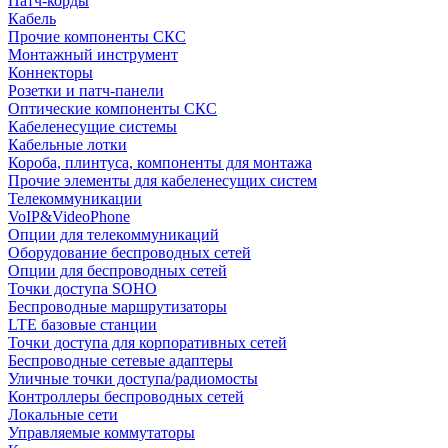
Патч-корды
Кабель
Прочие компоненты СКС
Монтажный инструмент
Коннекторы
Розетки и патч-панели
Оптические компоненты СКС
Кабеленесущие системы
Кабельные лотки
Короба, плинтуса, компоненты для монтажа
Прочие элементы для кабеленесущих систем
Телекоммуникации
VoIP&VideoPhone
Опции для телекоммуникаций
Оборудование беспроводных сетей
Опции для беспроводных сетей
Точки доступа SOHO
Беспроводные маршрутизаторы
LTE базовые станции
Точки доступа для корпоративных сетей
Беспроводные сетевые адаптеры
Уличные точки доступа/радиомосты
Контроллеры беспроводных сетей
Локальные сети
Управляемые коммутаторы