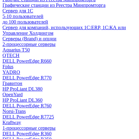
Графические станции из Реестра Минпромторга
Сервер для 1С
5-10 пользователей
до 100 пользователей
Сервер для компаний, использующих 1C:ERP, 1С:КА или
Управление Холдингом
Серверы (Brand) и опции
2-процессорные серверы
Aquarius T50
QTECH
DELL PowerEdge R660
Fplus
YADRO
DELL PowerEdge R770
Гравитон
HP ProLiant DL380
OpenYard
HP ProLiant DL360
DELL PowerEdge R760
Norsi-Trans
DELL PowerEdge R7725
Kraftway
1-процессорные серверы
DELL PowerEdge R360