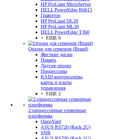
HP ProLiant MicroServer
DELL PowerEdge R6615
Гравитон
HP ProLiant DL20
HP ProLiant ML30
DELL PowerEdge T360
+ ЕЩЕ 6
Опции для серверов (Brand)
Жесткие диски
Память
Другие опции
Процессоры
RAID-контроллеры,
карты и платы
управления
+ ЕЩЕ 2
2-процессорные серверные
платформы
OpenYard
ASUS RS720 (Rack 2U)
SNR
ASUS RS700 (Rack 1U)