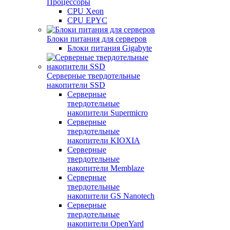
Процессоры
CPU Xeon
CPU EPYC
Блоки питания для серверов
Блоки питания Gigabyte
Серверные твердотельные
накопители SSD
Cерверные
твердотельные
накопители Supermicro
Cерверные
твердотельные
накопители KIOXIA
Cерверные
твердотельные
накопители Memblaze
Cерверные
твердотельные
накопители GS Nanotech
Серверные
твердотельные
накопители OpenYard