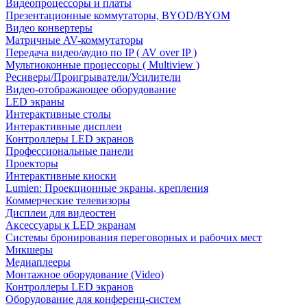
Видеопроцессоры и платы
Презентационные коммутаторы, BYOD/BYOM
Видео конвертеры
Матричные AV-коммутаторы
Передача видео/аудио по IP ( AV over IP )
Мультиоконные процессоры ( Multiview )
Ресиверы/Проигрыватели/Усилители
Видео-отображающее оборудование
LED экраны
Интерактивные столы
Интерактивные дисплеи
Контроллеры LED экранов
Профессиональные панели
Проекторы
Интерактивные киоски
Lumien: Проекционные экраны, крепления
Коммерческие телевизоры
Дисплеи для видеостен
Аксессуары к LED экранам
Системы бронирования переговорных и рабочих мест
Микшеры
Медиаплееры
Монтажное оборудование (Video)
Контроллеры LED экранов
Оборудование для конференц-систем