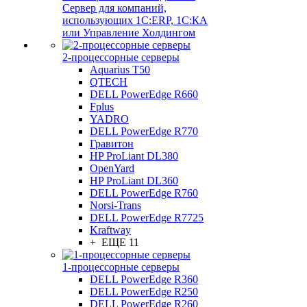
Сервер для компаний,
использующих 1C:ERP, 1С:КА
или Управление Холдингом
2-процессорные серверы
Aquarius T50
QTECH
DELL PowerEdge R660
Fplus
YADRO
DELL PowerEdge R770
Гравитон
HP ProLiant DL380
OpenYard
HP ProLiant DL360
DELL PowerEdge R760
Norsi-Trans
DELL PowerEdge R7725
Kraftway
+ ЕЩЕ 11
1-процессорные серверы
DELL PowerEdge R360
DELL PowerEdge R250
DELL PowerEdge R260