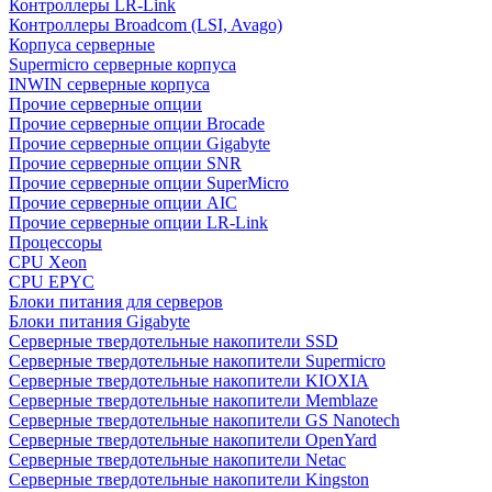
Контроллеры LR-Link
Контроллеры Broadcom (LSI, Avago)
Корпуса серверные
Supermicro серверные корпуса
INWIN серверные корпуса
Прочие серверные опции
Прочие серверные опции Brocade
Прочие серверные опции Gigabyte
Прочие серверные опции SNR
Прочие серверные опции SuperMicro
Прочие серверные опции AIC
Прочие серверные опции LR-Link
Процессоры
CPU Xeon
CPU EPYC
Блоки питания для серверов
Блоки питания Gigabyte
Серверные твердотельные накопители SSD
Cерверные твердотельные накопители Supermicro
Cерверные твердотельные накопители KIOXIA
Cерверные твердотельные накопители Memblaze
Cерверные твердотельные накопители GS Nanotech
Серверные твердотельные накопители OpenYard
Серверные твердотельные накопители Netac
Cерверные твердотельные накопители Kingston