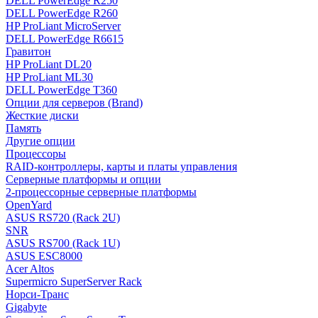
DELL PowerEdge R250
DELL PowerEdge R260
HP ProLiant MicroServer
DELL PowerEdge R6615
Гравитон
HP ProLiant DL20
HP ProLiant ML30
DELL PowerEdge T360
Опции для серверов (Brand)
Жесткие диски
Память
Другие опции
Процессоры
RAID-контроллеры, карты и платы управления
Серверные платформы и опции
2-процессорные серверные платформы
OpenYard
ASUS RS720 (Rack 2U)
SNR
ASUS RS700 (Rack 1U)
ASUS ESC8000
Acer Altos
Supermicro SuperServer Rack
Норси-Транс
Gigabyte