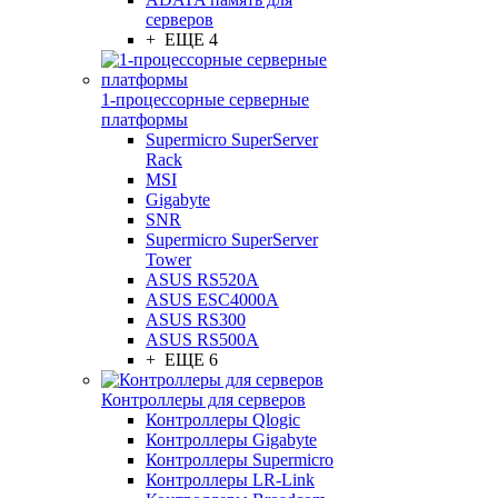
серверов
+ ЕЩЕ 4
1-процессорные серверные
платформы
Supermicro SuperServer
Rack
MSI
Gigabyte
SNR
Supermicro SuperServer
Tower
ASUS RS520A
ASUS ESC4000A
ASUS RS300
ASUS RS500A
+ ЕЩЕ 6
Контроллеры для серверов
Контроллеры Qlogic
Контроллеры Gigabyte
Контроллеры Supermicro
Контроллеры LR-Link