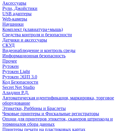
Аксессуары
Рули, Джойстики
USB адаптеры
Web-камеры
Наушники
Комплект (клавиатура+мышь)
Средства контроля и безопасности
Датчики и аксессуары
СКУД
Видеонаблюдение и контроль среды
Информационная безопасность
Прочее
Рутокен
Рутокен Light
Рутокен ЭЦП 3.0
Код Безопасности
Secret Net Studio
Аладдин Р.Д.
Автоматическая идентификация, маркировка, торговое
оборудование
Этикетки, Риббоны и Браслеты
Чековые принтеры и Фискальные регистраторы
Опции для принтеров этикеток, сканеров штрихкода и
терминалов сбора данных
Принтеры печати на пластиковых картах