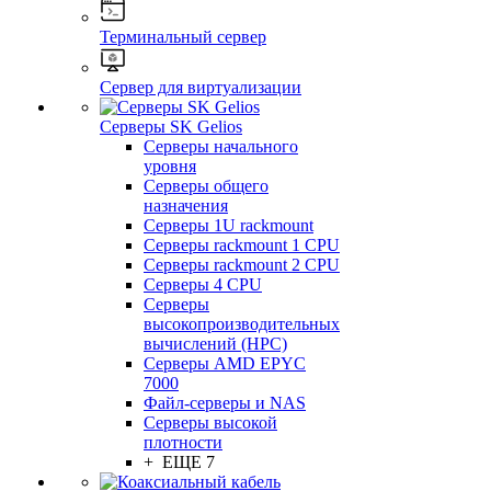
Терминальный сервер
Сервер для виртуализации
Серверы SK Gelios
Серверы начального
уровня
Серверы общего
назначения
Серверы 1U rackmount
Серверы rackmount 1 CPU
Серверы rackmount 2 CPU
Серверы 4 CPU
Серверы
высокопроизводительных
вычислений (HPC)
Серверы AMD EPYC
7000
Файл-серверы и NAS
Серверы высокой
плотности
+ ЕЩЕ 7