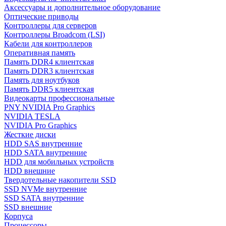
Аксессуары и дополнительное оборудование
Оптические приводы
Контроллеры для серверов
Контроллеры Broadcom (LSI)
Кабели для контроллеров
Оперативная память
Память DDR4 клиентская
Память DDR3 клиентская
Память для ноутбуков
Память DDR5 клиентская
Видеокарты профессиональные
PNY NVIDIA Pro Graphics
NVIDIA TESLA
NVIDIA Pro Graphics
Жесткие диски
HDD SAS внутренние
HDD SATA внутренние
HDD для мобильных устройств
HDD внешние
Твердотельные накопители SSD
SSD NVMe внутренние
SSD SATA внутренние
SSD внешние
Корпуса
Процессоры