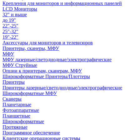
Крепления для мониторов и информационных панелей
LCD Мониторы
32" и выше
до 19"
22"-25"
25"-32"
19"-22"
Аксессуары для мониторов и телевизоров
Принтеры, сканеры, МФУ
МФУ
МФУ лазерные/светодиодные/электрографические
МФУ Струйные
Опции к принтерам, сканерам, МФУ
Широкоформатные Принтеры/Плоттеры
Принтеры
Принтеры лазерные/светодиодные/электрографические
Широкоформатные МФУ
Сканеры
Планетарные
Фотоаппаратные
Планшетные
Широкоформатные
Протяжные
Программное обеспечение
Клиентские операционные системы