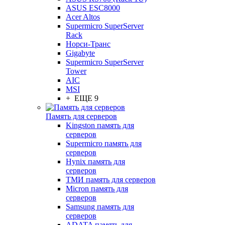
ASUS ESC8000
Acer Altos
Supermicro SuperServer
Rack
Норси-Транс
Gigabyte
Supermicro SuperServer
Tower
AIC
MSI
+ ЕЩЕ 9
Память для серверов
Kingston память для
серверов
Supermicro память для
серверов
Hynix память для
серверов
ТМИ память для серверов
Micron память для
серверов
Samsung память для
серверов
ADATA память для