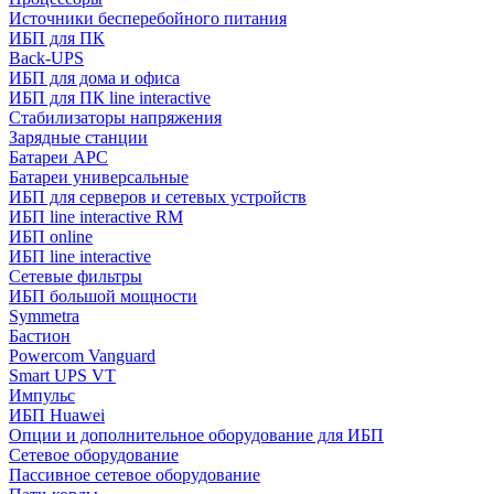
Источники бесперебойного питания
ИБП для ПК
Back-UPS
ИБП для дома и офиса
ИБП для ПК linе interactive
Стабилизаторы напряжения
Зарядные станции
Батареи APC
Батареи универсальные
ИБП для серверов и сетевых устройств
ИБП line interactive RM
ИБП online
ИБП linе interactive
Сетевые фильтры
ИБП большой мощности
Symmetra
Бастион
Powercom Vanguard
Smart UPS VT
Импульс
ИБП Huawei
Опции и дополнительное оборудование для ИБП
Сетевое оборудование
Пассивное сетевое оборудование