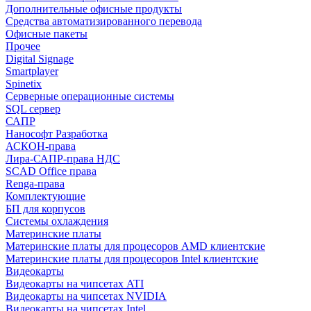
Дополнительные офисные продукты
Средства автоматизированного перевода
Офисные пакеты
Прочее
Digital Signage
Smartplayer
Spinetix
Серверные операционные системы
SQL сервер
САПР
Нанософт Разработка
АСКОН-права
Лира-САПР-права НДС
SCAD Office права
Renga-права
Комплектующие
БП для корпусов
Системы охлаждения
Материнские платы
Материнские платы для процесоров AMD клиентские
Материнские платы для процесоров Intel клиентские
Видеокарты
Видеокарты на чипсетах ATI
Видеокарты на чипсетах NVIDIA
Видеокарты на чипсетах Intel