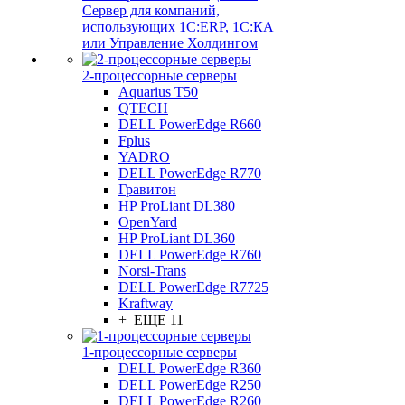
Сервер для компаний,
использующих 1C:ERP, 1С:КА
или Управление Холдингом
2-процессорные серверы
Aquarius T50
QTECH
DELL PowerEdge R660
Fplus
YADRO
DELL PowerEdge R770
Гравитон
HP ProLiant DL380
OpenYard
HP ProLiant DL360
DELL PowerEdge R760
Norsi-Trans
DELL PowerEdge R7725
Kraftway
+ ЕЩЕ 11
1-процессорные серверы
DELL PowerEdge R360
DELL PowerEdge R250
DELL PowerEdge R260