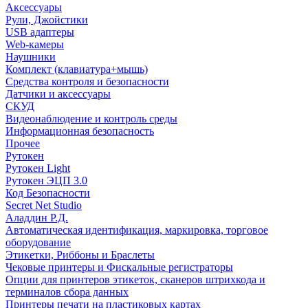
Аксессуары
Рули, Джойстики
USB адаптеры
Web-камеры
Наушники
Комплект (клавиатура+мышь)
Средства контроля и безопасности
Датчики и аксессуары
СКУД
Видеонаблюдение и контроль среды
Информационная безопасность
Прочее
Рутокен
Рутокен Light
Рутокен ЭЦП 3.0
Код Безопасности
Secret Net Studio
Аладдин Р.Д.
Автоматическая идентификация, маркировка, торговое
оборудование
Этикетки, Риббоны и Браслеты
Чековые принтеры и Фискальные регистраторы
Опции для принтеров этикеток, сканеров штрихкода и
терминалов сбора данных
Принтеры печати на пластиковых картах