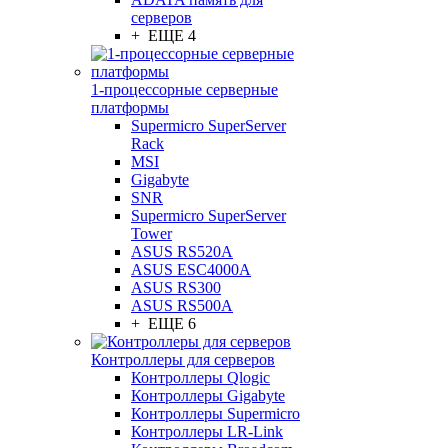
серверов
+ ЕЩЕ 4
1-процессорные серверные
платформы
Supermicro SuperServer
Rack
MSI
Gigabyte
SNR
Supermicro SuperServer
Tower
ASUS RS520A
ASUS ESC4000A
ASUS RS300
ASUS RS500A
+ ЕЩЕ 6
Контроллеры для серверов
Контроллеры Qlogic
Контроллеры Gigabyte
Контроллеры Supermicro
Контроллеры LR-Link