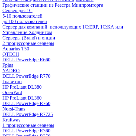
Графические станции из Реестра Минпромторга
Сервер для 1С
5-10 пользователей
до 100 пользователей
Сервер для компаний, использующих 1C:ERP, 1С:КА или
Управление Холдингом
Серверы (Brand) и опции
2-процессорные серверы
Aquarius T50
QTECH
DELL PowerEdge R660
Fplus
YADRO
DELL PowerEdge R770
Гравитон
HP ProLiant DL380
OpenYard
HP ProLiant DL360
DELL PowerEdge R760
Norsi-Trans
DELL PowerEdge R7725
Kraftway
1-процессорные серверы
DELL PowerEdge R360