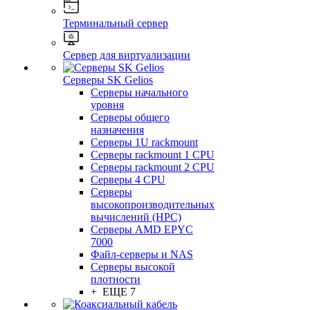
Терминальный сервер
Сервер для виртуализации
Серверы SK Gelios
Серверы начального
уровня
Серверы общего
назначения
Серверы 1U rackmount
Серверы rackmount 1 CPU
Серверы rackmount 2 CPU
Серверы 4 CPU
Серверы
высокопроизводительных
вычислений (HPC)
Серверы AMD EPYC
7000
Файл-серверы и NAS
Серверы высокой
плотности
+ ЕЩЕ 7