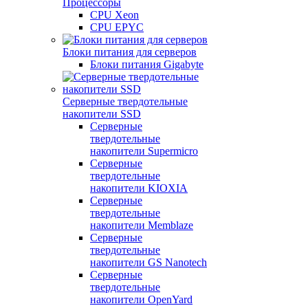
Процессоры
CPU Xeon
CPU EPYC
Блоки питания для серверов
Блоки питания Gigabyte
Серверные твердотельные
накопители SSD
Cерверные
твердотельные
накопители Supermicro
Cерверные
твердотельные
накопители KIOXIA
Cерверные
твердотельные
накопители Memblaze
Cерверные
твердотельные
накопители GS Nanotech
Серверные
твердотельные
накопители OpenYard