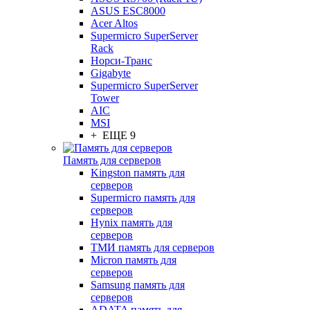
ASUS ESC8000
Acer Altos
Supermicro SuperServer
Rack
Норси-Транс
Gigabyte
Supermicro SuperServer
Tower
AIC
MSI
+ ЕЩЕ 9
Память для серверов
Kingston память для
серверов
Supermicro память для
серверов
Hynix память для
серверов
ТМИ память для серверов
Micron память для
серверов
Samsung память для
серверов
ADATA память для