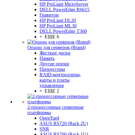
HP ProLiant MicroServer
DELL PowerEdge R6615
Гравитон
HP ProLiant DL20
HP ProLiant ML30
DELL PowerEdge T360
+ ЕЩЕ 6
Опции для серверов (Brand)
Жесткие диски
Память
Другие опции
Процессоры
RAID-контроллеры,
карты и платы
управления
+ ЕЩЕ 2
2-процессорные серверные
платформы
OpenYard
ASUS RS720 (Rack 2U)
SNR
ASUS RS700 (Rack 1U)