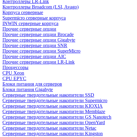
Контроллеры LR-Link
Контроллеры Broadcom (LSI, Avago)
Корпуса серверные
Supermicro серверные корпуса
INWIN серверные корпуса
Прочие серверные опции
Прочие серверные опции Brocade
Прочие серверные опции Gigabyte
Прочие серверные опции SNR
Прочие серверные опции SuperMicro
Прочие серверные опции AIC
Прочие серверные опции LR-Link
Процессоры
CPU Xeon
CPU EPYC
Блоки питания для серверов
Блоки питания Gigabyte
Серверные твердотельные накопители SSD
Cерверные твердотельные накопители Supermicro
Cерверные твердотельные накопители KIOXIA
Cерверные твердотельные накопители Memblaze
Cерверные твердотельные накопители GS Nanotech
Серверные твердотельные накопители OpenYard
Серверные твердотельные накопители Netac
Cерверные твердотельные накопители Kingston