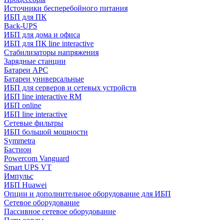
Источники бесперебойного питания
ИБП для ПК
Back-UPS
ИБП для дома и офиса
ИБП для ПК linе interactive
Стабилизаторы напряжения
Зарядные станции
Батареи APC
Батареи универсальные
ИБП для серверов и сетевых устройств
ИБП line interactive RM
ИБП online
ИБП linе interactive
Сетевые фильтры
ИБП большой мощности
Symmetra
Бастион
Powercom Vanguard
Smart UPS VT
Импульс
ИБП Huawei
Опции и дополнительное оборудование для ИБП
Сетевое оборудование
Пассивное сетевое оборудование