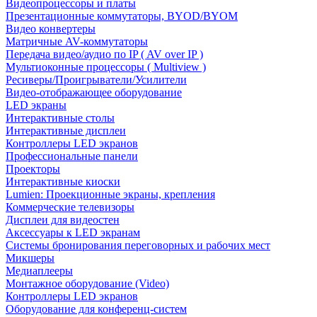
Видеопроцессоры и платы
Презентационные коммутаторы, BYOD/BYOM
Видео конвертеры
Матричные AV-коммутаторы
Передача видео/аудио по IP ( AV over IP )
Мультиоконные процессоры ( Multiview )
Ресиверы/Проигрыватели/Усилители
Видео-отображающее оборудование
LED экраны
Интерактивные столы
Интерактивные дисплеи
Контроллеры LED экранов
Профессиональные панели
Проекторы
Интерактивные киоски
Lumien: Проекционные экраны, крепления
Коммерческие телевизоры
Дисплеи для видеостен
Аксессуары к LED экранам
Системы бронирования переговорных и рабочих мест
Микшеры
Медиаплееры
Монтажное оборудование (Video)
Контроллеры LED экранов
Оборудование для конференц-систем