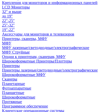
Крепления для мониторов и информационных панелей
LCD Мониторы
32" и выше
до 19"
22"-25"
25"-32"
19"-22"
Аксессуары для мониторов и телевизоров
Принтеры, сканеры, МФУ
МФУ
МФУ лазерные/светодиодные/электрографические
МФУ Струйные
Опции к принтерам, сканерам, МФУ
Широкоформатные Принтеры/Плоттеры
Принтеры
Принтеры лазерные/светодиодные/электрографические
Широкоформатные МФУ
Сканеры
Планетарные
Фотоаппаратные
Планшетные
Широкоформатные
Протяжные
Программное обеспечение
Клиентские операционные системы