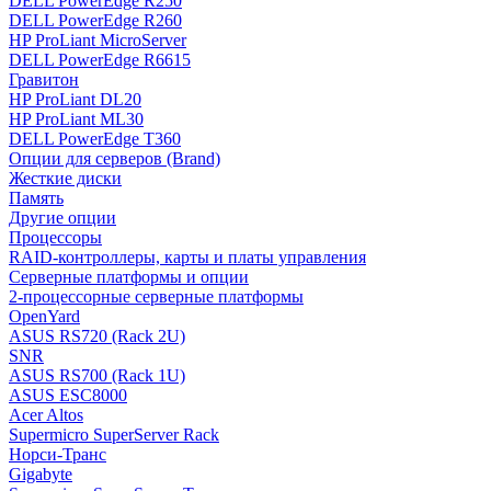
DELL PowerEdge R250
DELL PowerEdge R260
HP ProLiant MicroServer
DELL PowerEdge R6615
Гравитон
HP ProLiant DL20
HP ProLiant ML30
DELL PowerEdge T360
Опции для серверов (Brand)
Жесткие диски
Память
Другие опции
Процессоры
RAID-контроллеры, карты и платы управления
Серверные платформы и опции
2-процессорные серверные платформы
OpenYard
ASUS RS720 (Rack 2U)
SNR
ASUS RS700 (Rack 1U)
ASUS ESC8000
Acer Altos
Supermicro SuperServer Rack
Норси-Транс
Gigabyte