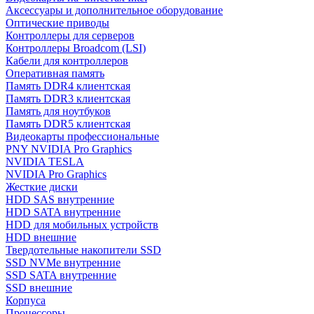
Аксессуары и дополнительное оборудование
Оптические приводы
Контроллеры для серверов
Контроллеры Broadcom (LSI)
Кабели для контроллеров
Оперативная память
Память DDR4 клиентская
Память DDR3 клиентская
Память для ноутбуков
Память DDR5 клиентская
Видеокарты профессиональные
PNY NVIDIA Pro Graphics
NVIDIA TESLA
NVIDIA Pro Graphics
Жесткие диски
HDD SAS внутренние
HDD SATA внутренние
HDD для мобильных устройств
HDD внешние
Твердотельные накопители SSD
SSD NVMe внутренние
SSD SATA внутренние
SSD внешние
Корпуса
Процессоры