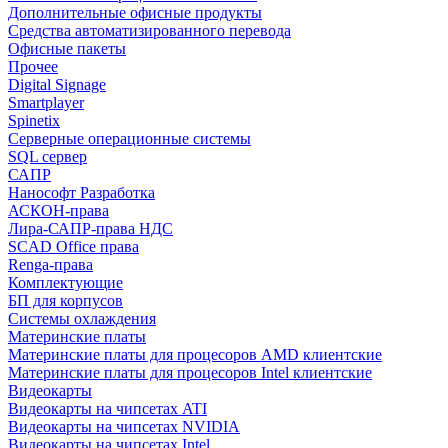
Дополнительные офисные продукты
Средства автоматизированного перевода
Офисные пакеты
Прочее
Digital Signage
Smartplayer
Spinetix
Серверные операционные системы
SQL сервер
САПР
Нанософт Разработка
АСКОН-права
Лира-САПР-права НДС
SCAD Office права
Renga-права
Комплектующие
БП для корпусов
Системы охлаждения
Материнские платы
Материнские платы для процесоров AMD клиентские
Материнские платы для процесоров Intel клиентские
Видеокарты
Видеокарты на чипсетах ATI
Видеокарты на чипсетах NVIDIA
Видеокарты на чипсетах Intel