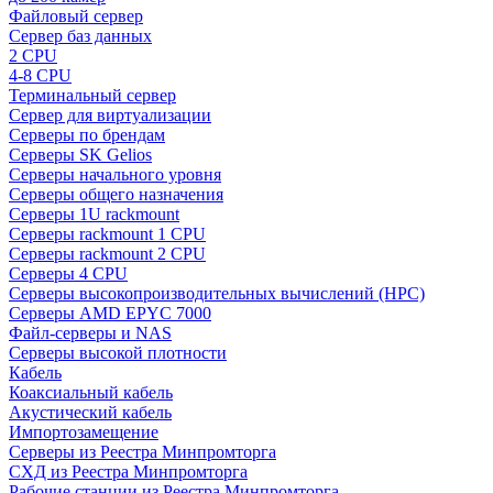
Файловый сервер
Сервер баз данных
2 CPU
4-8 CPU
Терминальный сервер
Сервер для виртуализации
Серверы по брендам
Серверы SK Gelios
Серверы начального уровня
Серверы общего назначения
Серверы 1U rackmount
Серверы rackmount 1 CPU
Серверы rackmount 2 CPU
Серверы 4 CPU
Серверы высокопроизводительных вычислений (HPC)
Серверы AMD EPYC 7000
Файл-серверы и NAS
Серверы высокой плотности
Кабель
Коаксиальный кабель
Акустический кабель
Импортозамещение
Серверы из Реестра Минпромторга
СХД из Реестра Минпромторга
Рабочие станции из Реестра Минпромторга