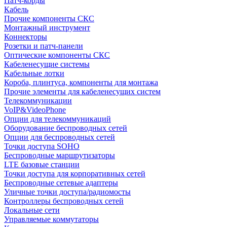
Патч-корды
Кабель
Прочие компоненты СКС
Монтажный инструмент
Коннекторы
Розетки и патч-панели
Оптические компоненты СКС
Кабеленесущие системы
Кабельные лотки
Короба, плинтуса, компоненты для монтажа
Прочие элементы для кабеленесущих систем
Телекоммуникации
VoIP&VideoPhone
Опции для телекоммуникаций
Оборудование беспроводных сетей
Опции для беспроводных сетей
Точки доступа SOHO
Беспроводные маршрутизаторы
LTE базовые станции
Точки доступа для корпоративных сетей
Беспроводные сетевые адаптеры
Уличные точки доступа/радиомосты
Контроллеры беспроводных сетей
Локальные сети
Управляемые коммутаторы