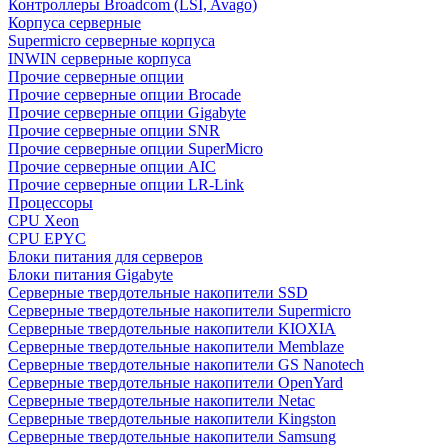
Контроллеры Broadcom (LSI, Avago)
Корпуса серверные
Supermicro серверные корпуса
INWIN серверные корпуса
Прочие серверные опции
Прочие серверные опции Brocade
Прочие серверные опции Gigabyte
Прочие серверные опции SNR
Прочие серверные опции SuperMicro
Прочие серверные опции AIC
Прочие серверные опции LR-Link
Процессоры
CPU Xeon
CPU EPYC
Блоки питания для серверов
Блоки питания Gigabyte
Серверные твердотельные накопители SSD
Cерверные твердотельные накопители Supermicro
Cерверные твердотельные накопители KIOXIA
Cерверные твердотельные накопители Memblaze
Cерверные твердотельные накопители GS Nanotech
Серверные твердотельные накопители OpenYard
Серверные твердотельные накопители Netac
Cерверные твердотельные накопители Kingston
Cерверные твердотельные накопители Samsung