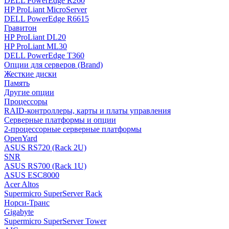
DELL PowerEdge R260
HP ProLiant MicroServer
DELL PowerEdge R6615
Гравитон
HP ProLiant DL20
HP ProLiant ML30
DELL PowerEdge T360
Опции для серверов (Brand)
Жесткие диски
Память
Другие опции
Процессоры
RAID-контроллеры, карты и платы управления
Серверные платформы и опции
2-процессорные серверные платформы
OpenYard
ASUS RS720 (Rack 2U)
SNR
ASUS RS700 (Rack 1U)
ASUS ESC8000
Acer Altos
Supermicro SuperServer Rack
Норси-Транс
Gigabyte
Supermicro SuperServer Tower