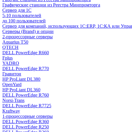
Графические станции из Реестра Минпромторга
Сервер для 1С
5-10 пользователей
до 100 пользователей
Сервер для компаний, использующих 1C:ERP, 1С:КА или Упр
Серверы (Brand) и опции
2-процессорные серверы
Aquarius T50
QTECH
DELL PowerEdge R660
Fplus
YADRO
DELL PowerEdge R770
Гравитон
HP ProLiant DL380
OpenYard
HP ProLiant DL360
DELL PowerEdge R760
Norsi-Trans
DELL PowerEdge R7725
Kraftway
1-процессорные серверы
DELL PowerEdge R360
DELL PowerEdge R250