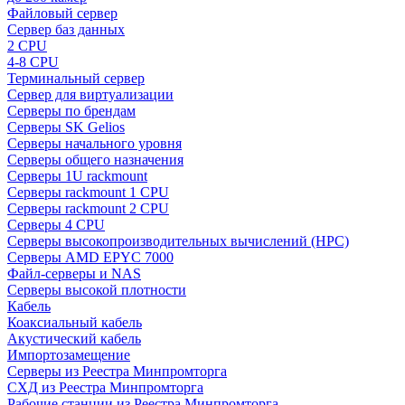
Файловый сервер
Сервер баз данных
2 CPU
4-8 CPU
Терминальный сервер
Сервер для виртуализации
Серверы по брендам
Серверы SK Gelios
Серверы начального уровня
Серверы общего назначения
Серверы 1U rackmount
Серверы rackmount 1 CPU
Серверы rackmount 2 CPU
Серверы 4 CPU
Серверы высокопроизводительных вычислений (HPC)
Серверы AMD EPYC 7000
Файл-серверы и NAS
Серверы высокой плотности
Кабель
Коаксиальный кабель
Акустический кабель
Импортозамещение
Серверы из Реестра Минпромторга
СХД из Реестра Минпромторга
Рабочие станции из Реестра Минпромторга