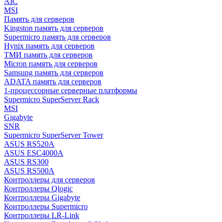
AIC
MSI
Память для серверов
Kingston память для серверов
Supermicro память для серверов
Hynix память для серверов
ТМИ память для серверов
Micron память для серверов
Samsung память для серверов
ADATA память для серверов
1-процессорные серверные платформы
Supermicro SuperServer Rack
MSI
Gigabyte
SNR
Supermicro SuperServer Tower
ASUS RS520A
ASUS ESC4000A
ASUS RS300
ASUS RS500A
Контроллеры для серверов
Контроллеры Qlogic
Контроллеры Gigabyte
Контроллеры Supermicro
Контроллеры LR-Link