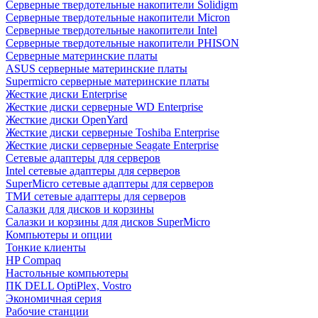
Cерверные твердотельные накопители Solidigm
Cерверные твердотельные накопители Micron
Cерверные твердотельные накопители Intel
Cерверные твердотельные накопители PHISON
Серверные материнские платы
ASUS серверные материнские платы
Supermicro серверные материнские платы
Жесткие диски Enterprise
Жесткие диски серверные WD Enterprise
Жесткие диски OpenYard
Жесткие диски серверные Toshiba Enterprise
Жесткие диски серверные Seagate Enterprise
Сетевые адаптеры для серверов
Intel сетевые адаптеры для серверов
SuperMicro сетевые адаптеры для серверов
ТМИ сетевые адаптеры для серверов
Салазки для дисков и корзины
Салазки и корзины для дисков SuperMicro
Компьютеры и опции
Тонкие клиенты
HP Compaq
Настольные компьютеры
ПК DELL OptiPlex, Vostro
Экономичная серия
Рабочие станции