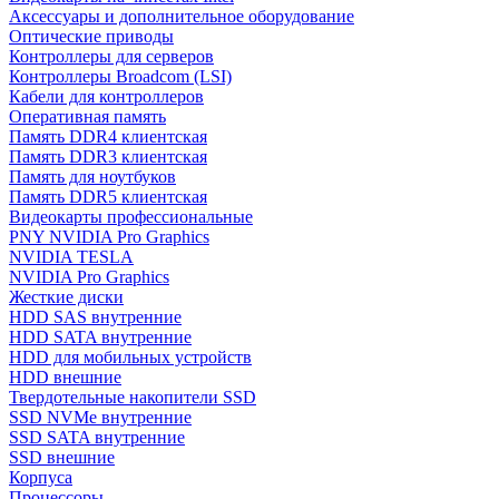
Аксессуары и дополнительное оборудование
Оптические приводы
Контроллеры для серверов
Контроллеры Broadcom (LSI)
Кабели для контроллеров
Оперативная память
Память DDR4 клиентская
Память DDR3 клиентская
Память для ноутбуков
Память DDR5 клиентская
Видеокарты профессиональные
PNY NVIDIA Pro Graphics
NVIDIA TESLA
NVIDIA Pro Graphics
Жесткие диски
HDD SAS внутренние
HDD SATA внутренние
HDD для мобильных устройств
HDD внешние
Твердотельные накопители SSD
SSD NVMe внутренние
SSD SATA внутренние
SSD внешние
Корпуса
Процессоры