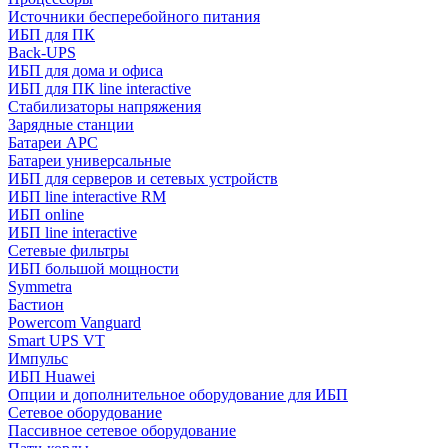
Источники бесперебойного питания
ИБП для ПК
Back-UPS
ИБП для дома и офиса
ИБП для ПК linе interactive
Стабилизаторы напряжения
Зарядные станции
Батареи APC
Батареи универсальные
ИБП для серверов и сетевых устройств
ИБП line interactive RM
ИБП online
ИБП linе interactive
Сетевые фильтры
ИБП большой мощности
Symmetra
Бастион
Powercom Vanguard
Smart UPS VT
Импульс
ИБП Huawei
Опции и дополнительное оборудование для ИБП
Сетевое оборудование
Пассивное сетевое оборудование