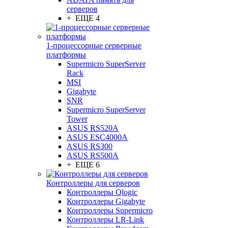
серверов
+ ЕЩЕ 4
1-процессорные серверные
платформы
Supermicro SuperServer
Rack
MSI
Gigabyte
SNR
Supermicro SuperServer
Tower
ASUS RS520A
ASUS ESC4000A
ASUS RS300
ASUS RS500A
+ ЕЩЕ 6
Контроллеры для серверов
Контроллеры Qlogic
Контроллеры Gigabyte
Контроллеры Supermicro
Контроллеры LR-Link