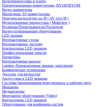
Видеопроцессоры и платы
Презентационные коммутаторы, BYOD/BYOM
Видео конвертеры
Матричные AV-коммутаторы
Передача видео/аудио по IP ( AV over IP )
Мультиоконные процессоры ( Multiview )
Ресиверы/Проигрыватели/Усилители
Видео-отображающее оборудование
LED экраны
Интерактивные столы
Интерактивные дисплеи
Контроллеры LED экранов
Профессиональные панели
Проекторы
Интерактивные киоски
Lumien: Проекционные экраны, крепления
Коммерческие телевизоры
Дисплеи для видеостен
Аксессуары к LED экранам
Системы бронирования переговорных и рабочих мест
Микшеры
Медиаплееры
Монтажное оборудование (Video)
Контроллеры LED экранов
Оборудование для конференц-систем