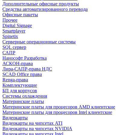
Дополнительные офисные продукты
Средства автоматизированного перевода
Офисные пакеты
Прочее
Digital Signage
Smartplayer
Spinetix
Серверные операционные системы
SQL сервер
САПР
Нанософт Разработка
АСКОН-права
Лира-САПР-права НДС
SCAD Office права
Renga-права
Комплектующие
БП для корпусов
Системы охлаждения
Материнские платы
Материнские платы для процесоров AMD клиентские
Материнские платы для процесоров Intel клиентские
Видеокарты
Видеокарты на чипсетах ATI
Видеокарты на чипсетах NVIDIA
Видеокарты на чипсетах Intel