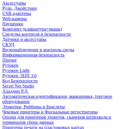
Аксессуары
Рули, Джойстики
USB адаптеры
Web-камеры
Наушники
Комплект (клавиатура+мышь)
Средства контроля и безопасности
Датчики и аксессуары
СКУД
Видеонаблюдение и контроль среды
Информационная безопасность
Прочее
Рутокен
Рутокен Light
Рутокен ЭЦП 3.0
Код Безопасности
Secret Net Studio
Аладдин Р.Д.
Автоматическая идентификация, маркировка, торговое
оборудование
Этикетки, Риббоны и Браслеты
Чековые принтеры и Фискальные регистраторы
Опции для принтеров этикеток, сканеров штрихкода и
терминалов сбора данных
Принтеры печати на пластиковых картах