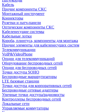
Патч-корды
Кабель
Прочие компоненты СКС
Монтажный инструмент
Коннекторы
Розетки и патч-панели
Оптические компоненты СКС
Кабеленесущие системы
Кабельные лотки
Короба, плинтуса, компоненты для монтажа
Прочие элементы для кабеленесущих систем
Телекоммуникации
VoIP&VideoPhone
Опции для телекоммуникаций
Оборудование беспроводных сетей
Опции для беспроводных сетей
Точки доступа SOHO
Беспроводные маршрутизаторы
LTE базовые станции
Точки доступа для корпоративных сетей
Беспроводные сетевые адаптеры
Уличные точки доступа/радиомосты
Контроллеры беспроводных сетей
Локальные сети
Управляемые коммутаторы