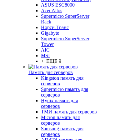
ASUS ESC8000
Acer Altos
Supermicro SuperServer
Rack
Норси-Транс
Gigabyte
Supermicro SuperServer
Tower
AIC
MSI
+ ЕЩЕ 9
Память для серверов
Kingston память для
серверов
Supermicro память для
серверов
Hynix память для
серверов
ТМИ память для серверов
Micron память для
серверов
Samsung память для
серверов
ADATA память для