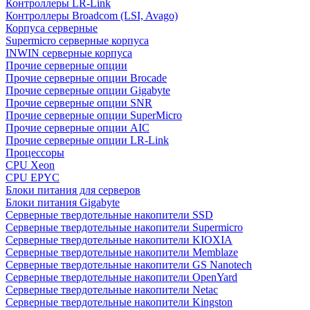
Контроллеры LR-Link
Контроллеры Broadcom (LSI, Avago)
Корпуса серверные
Supermicro серверные корпуса
INWIN серверные корпуса
Прочие серверные опции
Прочие серверные опции Brocade
Прочие серверные опции Gigabyte
Прочие серверные опции SNR
Прочие серверные опции SuperMicro
Прочие серверные опции AIC
Прочие серверные опции LR-Link
Процессоры
CPU Xeon
CPU EPYC
Блоки питания для серверов
Блоки питания Gigabyte
Серверные твердотельные накопители SSD
Cерверные твердотельные накопители Supermicro
Cерверные твердотельные накопители KIOXIA
Cерверные твердотельные накопители Memblaze
Cерверные твердотельные накопители GS Nanotech
Серверные твердотельные накопители OpenYard
Серверные твердотельные накопители Netac
Cерверные твердотельные накопители Kingston