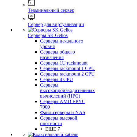
Терминальный сервер
Сервер для виртуализации
Серверы SK Gelios
Серверы начального
уровня
Серверы общего
назначения
Серверы 1U rackmount
Серверы rackmount 1 CPU
Серверы rackmount 2 CPU
Серверы 4 CPU
Серверы
высокопроизводительных
вычислений (HPC)
Серверы AMD EPYC
7000
Файл-серверы и NAS
Серверы высокой
плотности
+ ЕЩЕ 7