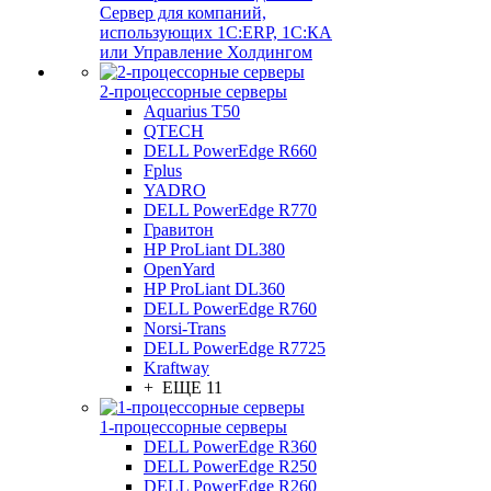
Сервер для компаний,
использующих 1C:ERP, 1С:КА
или Управление Холдингом
2-процессорные серверы
Aquarius T50
QTECH
DELL PowerEdge R660
Fplus
YADRO
DELL PowerEdge R770
Гравитон
HP ProLiant DL380
OpenYard
HP ProLiant DL360
DELL PowerEdge R760
Norsi-Trans
DELL PowerEdge R7725
Kraftway
+ ЕЩЕ 11
1-процессорные серверы
DELL PowerEdge R360
DELL PowerEdge R250
DELL PowerEdge R260