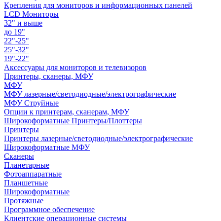
Крепления для мониторов и информационных панелей
LCD Мониторы
32" и выше
до 19"
22"-25"
25"-32"
19"-22"
Аксессуары для мониторов и телевизоров
Принтеры, сканеры, МФУ
МФУ
МФУ лазерные/светодиодные/электрографические
МФУ Струйные
Опции к принтерам, сканерам, МФУ
Широкоформатные Принтеры/Плоттеры
Принтеры
Принтеры лазерные/светодиодные/электрографические
Широкоформатные МФУ
Сканеры
Планетарные
Фотоаппаратные
Планшетные
Широкоформатные
Протяжные
Программное обеспечение
Клиентские операционные системы