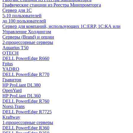
Графические станции из Реестра Минпромторга
Сервер для 1С
5-10 пользователей
до 100 пользователей
Сервер для компаний, использующих 1C:ERP, 1С:КА или
Управление Холдингом
Серверы (Brand) и опции
2-процессорные серверы
Aquarius T50
QTECH
DELL PowerEdge R660
Fplus
YADRO
DELL PowerEdge R770
Гравитон
HP ProLiant DL380
OpenYard
HP ProLiant DL360
DELL PowerEdge R760
Norsi-Trans
DELL PowerEdge R7725
Kraftway
1-процессорные серверы
DELL PowerEdge R360