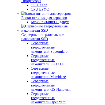
Процессоры
CPU Xeon
CPU EPYC
Блоки питания для серверов
Блоки питания Gigabyte
Серверные твердотельные
накопители SSD
Cерверные
твердотельные
накопители Supermicro
Cерверные
твердотельные
накопители KIOXIA
Cерверные
твердотельные
накопители Memblaze
Cерверные
твердотельные
накопители GS Nanotech
Серверные
твердотельные
накопители OpenYard