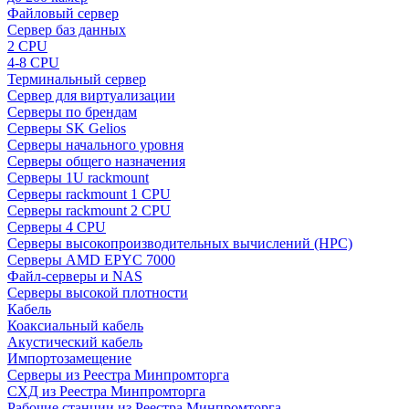
Файловый сервер
Сервер баз данных
2 CPU
4-8 CPU
Терминальный сервер
Сервер для виртуализации
Серверы по брендам
Серверы SK Gelios
Серверы начального уровня
Серверы общего назначения
Серверы 1U rackmount
Серверы rackmount 1 CPU
Серверы rackmount 2 CPU
Серверы 4 CPU
Серверы высокопроизводительных вычислений (HPC)
Серверы AMD EPYC 7000
Файл-серверы и NAS
Серверы высокой плотности
Кабель
Коаксиальный кабель
Акустический кабель
Импортозамещение
Серверы из Реестра Минпромторга
СХД из Реестра Минпромторга
Рабочие станции из Реестра Минпромторга