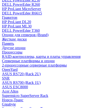
DELL PowerEdge R250
DELL PowerEdge R260
HP ProLiant MicroServer
DELL PowerEdge R6615
Гравитон
HP ProLiant DL20
HP ProLiant ML30
DELL PowerEdge T360
Опции для серверов (Brand)
Жесткие диски
Память
Другие опции
Процессоры
RAID-контроллеры, карты и платы управления
Серверные платформы и опции
2-процессорные серверные платформы
OpenYard
ASUS RS720 (Rack 2U)
SNR
ASUS RS700 (Rack 1U)
ASUS ESC8000
Acer Altos
Supermicro SuperServer Rack
Норси-Транс
Gigabyte