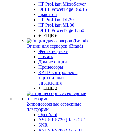
HP ProLiant MicroServer
DELL PowerEdge R6615
Гравитон
HP ProLiant DL20
HP ProLiant ML30
DELL PowerEdge T360
+ ЕЩЕ 6
Опции для серверов (Brand)
Жесткие диски
Память
Другие опции
Процессоры
RAID-контроллеры,
карты и платы
управления
+ ЕЩЕ 2
2-процессорные серверные
платформы
OpenYard
ASUS RS720 (Rack 2U)
SNR
ASUS RS700 (Rack 1U)