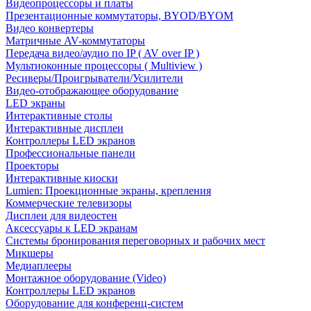
Видеопроцессоры и платы
Презентационные коммутаторы, BYOD/BYOM
Видео конвертеры
Матричные AV-коммутаторы
Передача видео/аудио по IP ( AV over IP )
Мультиоконные процессоры ( Multiview )
Ресиверы/Проигрыватели/Усилители
Видео-отображающее оборудование
LED экраны
Интерактивные столы
Интерактивные дисплеи
Контроллеры LED экранов
Профессиональные панели
Проекторы
Интерактивные киоски
Lumien: Проекционные экраны, крепления
Коммерческие телевизоры
Дисплеи для видеостен
Аксессуары к LED экранам
Системы бронирования переговорных и рабочих мест
Микшеры
Медиаплееры
Монтажное оборудование (Video)
Контроллеры LED экранов
Оборудование для конференц-систем