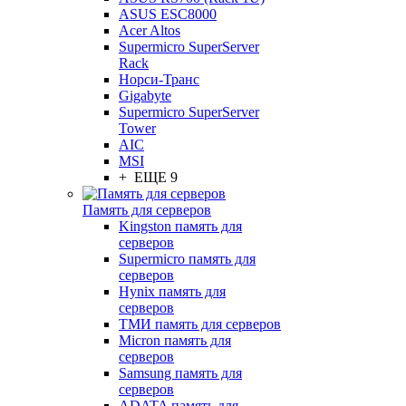
ASUS ESC8000
Acer Altos
Supermicro SuperServer
Rack
Норси-Транс
Gigabyte
Supermicro SuperServer
Tower
AIC
MSI
+ ЕЩЕ 9
Память для серверов
Kingston память для
серверов
Supermicro память для
серверов
Hynix память для
серверов
ТМИ память для серверов
Micron память для
серверов
Samsung память для
серверов
ADATA память для