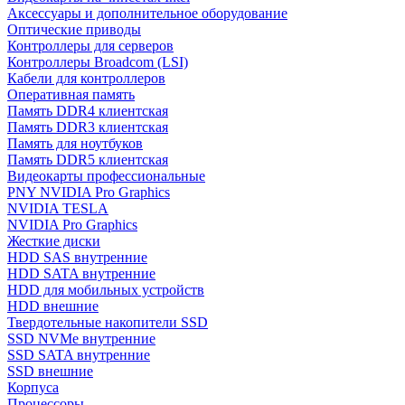
Аксессуары и дополнительное оборудование
Оптические приводы
Контроллеры для серверов
Контроллеры Broadcom (LSI)
Кабели для контроллеров
Оперативная память
Память DDR4 клиентская
Память DDR3 клиентская
Память для ноутбуков
Память DDR5 клиентская
Видеокарты профессиональные
PNY NVIDIA Pro Graphics
NVIDIA TESLA
NVIDIA Pro Graphics
Жесткие диски
HDD SAS внутренние
HDD SATA внутренние
HDD для мобильных устройств
HDD внешние
Твердотельные накопители SSD
SSD NVMe внутренние
SSD SATA внутренние
SSD внешние
Корпуса
Процессоры