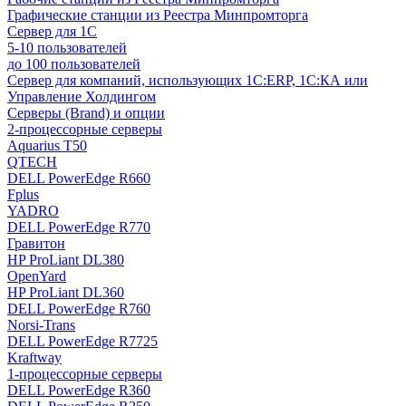
Графические станции из Реестра Минпромторга
Сервер для 1С
5-10 пользователей
до 100 пользователей
Сервер для компаний, использующих 1C:ERP, 1С:КА или
Управление Холдингом
Серверы (Brand) и опции
2-процессорные серверы
Aquarius T50
QTECH
DELL PowerEdge R660
Fplus
YADRO
DELL PowerEdge R770
Гравитон
HP ProLiant DL380
OpenYard
HP ProLiant DL360
DELL PowerEdge R760
Norsi-Trans
DELL PowerEdge R7725
Kraftway
1-процессорные серверы
DELL PowerEdge R360