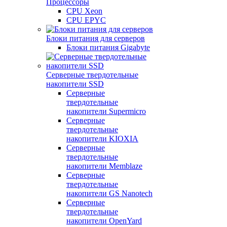
Процессоры
CPU Xeon
CPU EPYC
Блоки питания для серверов
Блоки питания Gigabyte
Серверные твердотельные
накопители SSD
Cерверные
твердотельные
накопители Supermicro
Cерверные
твердотельные
накопители KIOXIA
Cерверные
твердотельные
накопители Memblaze
Cерверные
твердотельные
накопители GS Nanotech
Серверные
твердотельные
накопители OpenYard