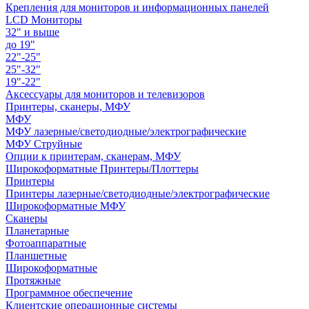
Крепления для мониторов и информационных панелей
LCD Мониторы
32" и выше
до 19"
22"-25"
25"-32"
19"-22"
Аксессуары для мониторов и телевизоров
Принтеры, сканеры, МФУ
МФУ
МФУ лазерные/светодиодные/электрографические
МФУ Струйные
Опции к принтерам, сканерам, МФУ
Широкоформатные Принтеры/Плоттеры
Принтеры
Принтеры лазерные/светодиодные/электрографические
Широкоформатные МФУ
Сканеры
Планетарные
Фотоаппаратные
Планшетные
Широкоформатные
Протяжные
Программное обеспечение
Клиентские операционные системы