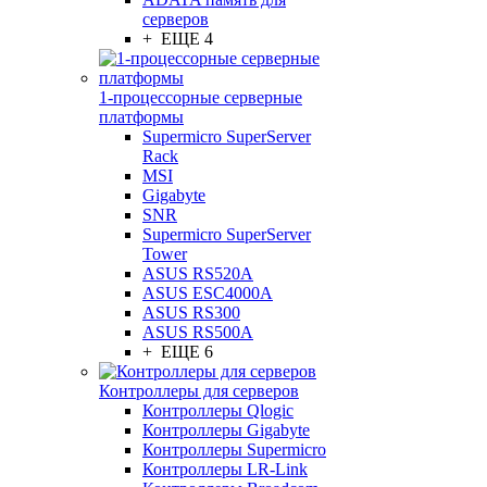
серверов
+ ЕЩЕ 4
1-процессорные серверные
платформы
Supermicro SuperServer
Rack
MSI
Gigabyte
SNR
Supermicro SuperServer
Tower
ASUS RS520A
ASUS ESC4000A
ASUS RS300
ASUS RS500A
+ ЕЩЕ 6
Контроллеры для серверов
Контроллеры Qlogic
Контроллеры Gigabyte
Контроллеры Supermicro
Контроллеры LR-Link