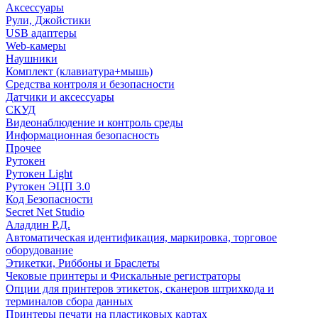
Аксессуары
Рули, Джойстики
USB адаптеры
Web-камеры
Наушники
Комплект (клавиатура+мышь)
Средства контроля и безопасности
Датчики и аксессуары
СКУД
Видеонаблюдение и контроль среды
Информационная безопасность
Прочее
Рутокен
Рутокен Light
Рутокен ЭЦП 3.0
Код Безопасности
Secret Net Studio
Аладдин Р.Д.
Автоматическая идентификация, маркировка, торговое
оборудование
Этикетки, Риббоны и Браслеты
Чековые принтеры и Фискальные регистраторы
Опции для принтеров этикеток, сканеров штрихкода и
терминалов сбора данных
Принтеры печати на пластиковых картах