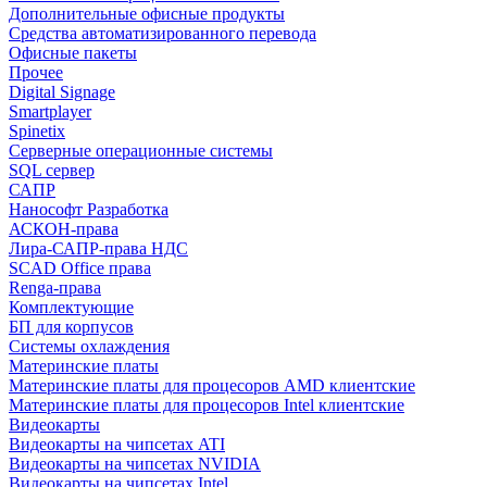
Дополнительные офисные продукты
Средства автоматизированного перевода
Офисные пакеты
Прочее
Digital Signage
Smartplayer
Spinetix
Серверные операционные системы
SQL сервер
САПР
Нанософт Разработка
АСКОН-права
Лира-САПР-права НДС
SCAD Office права
Renga-права
Комплектующие
БП для корпусов
Системы охлаждения
Материнские платы
Материнские платы для процесоров AMD клиентские
Материнские платы для процесоров Intel клиентские
Видеокарты
Видеокарты на чипсетах ATI
Видеокарты на чипсетах NVIDIA
Видеокарты на чипсетах Intel