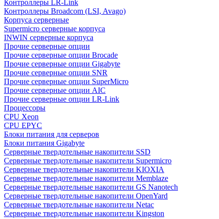
Контроллеры LR-Link
Контроллеры Broadcom (LSI, Avago)
Корпуса серверные
Supermicro серверные корпуса
INWIN серверные корпуса
Прочие серверные опции
Прочие серверные опции Brocade
Прочие серверные опции Gigabyte
Прочие серверные опции SNR
Прочие серверные опции SuperMicro
Прочие серверные опции AIC
Прочие серверные опции LR-Link
Процессоры
CPU Xeon
CPU EPYC
Блоки питания для серверов
Блоки питания Gigabyte
Серверные твердотельные накопители SSD
Cерверные твердотельные накопители Supermicro
Cерверные твердотельные накопители KIOXIA
Cерверные твердотельные накопители Memblaze
Cерверные твердотельные накопители GS Nanotech
Серверные твердотельные накопители OpenYard
Серверные твердотельные накопители Netac
Cерверные твердотельные накопители Kingston