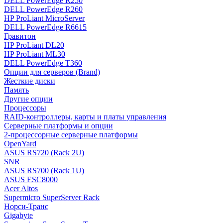
DELL PowerEdge R250
DELL PowerEdge R260
HP ProLiant MicroServer
DELL PowerEdge R6615
Гравитон
HP ProLiant DL20
HP ProLiant ML30
DELL PowerEdge T360
Опции для серверов (Brand)
Жесткие диски
Память
Другие опции
Процессоры
RAID-контроллеры, карты и платы управления
Серверные платформы и опции
2-процессорные серверные платформы
OpenYard
ASUS RS720 (Rack 2U)
SNR
ASUS RS700 (Rack 1U)
ASUS ESC8000
Acer Altos
Supermicro SuperServer Rack
Норси-Транс
Gigabyte