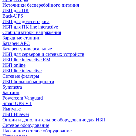
Источники бесперебойного питания
ИБП для ПК
Back-UPS
ИБП для дома и офиса
ИБП для ПК linе interactive
Стабилизаторы напряжения
Зарядные станции
Батареи APC
Батареи универсальные
ИБП для серверов и сетевых устройств
ИБП line interactive RM
ИБП online
ИБП linе interactive
Сетевые фильтры
ИБП большой мощности
Symmetra
Бастион
Powercom Vanguard
Smart UPS VT
Импульс
ИБП Huawei
Опции и дополнительное оборудование для ИБП
Сетевое оборудование
Пассивное сетевое оборудование