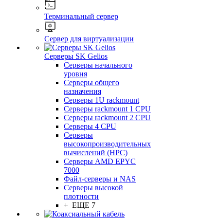
Терминальный сервер
Сервер для виртуализации
Серверы SK Gelios
Серверы начального
уровня
Серверы общего
назначения
Серверы 1U rackmount
Серверы rackmount 1 CPU
Серверы rackmount 2 CPU
Серверы 4 CPU
Серверы
высокопроизводительных
вычислений (HPC)
Серверы AMD EPYC
7000
Файл-серверы и NAS
Серверы высокой
плотности
+ ЕЩЕ 7