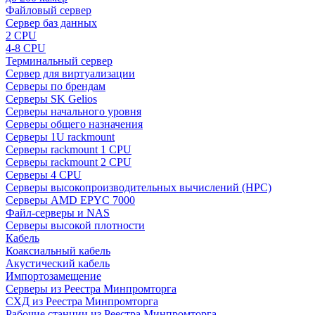
Файловый сервер
Сервер баз данных
2 CPU
4-8 CPU
Терминальный сервер
Сервер для виртуализации
Серверы по брендам
Серверы SK Gelios
Серверы начального уровня
Серверы общего назначения
Серверы 1U rackmount
Серверы rackmount 1 CPU
Серверы rackmount 2 CPU
Серверы 4 CPU
Серверы высокопроизводительных вычислений (HPC)
Серверы AMD EPYC 7000
Файл-серверы и NAS
Серверы высокой плотности
Кабель
Коаксиальный кабель
Акустический кабель
Импортозамещение
Серверы из Реестра Минпромторга
СХД из Реестра Минпромторга
Рабочие станции из Реестра Минпромторга