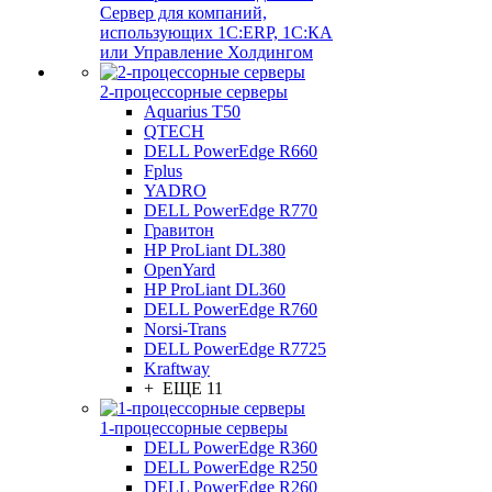
Сервер для компаний,
использующих 1C:ERP, 1С:КА
или Управление Холдингом
2-процессорные серверы
Aquarius T50
QTECH
DELL PowerEdge R660
Fplus
YADRO
DELL PowerEdge R770
Гравитон
HP ProLiant DL380
OpenYard
HP ProLiant DL360
DELL PowerEdge R760
Norsi-Trans
DELL PowerEdge R7725
Kraftway
+ ЕЩЕ 11
1-процессорные серверы
DELL PowerEdge R360
DELL PowerEdge R250
DELL PowerEdge R260