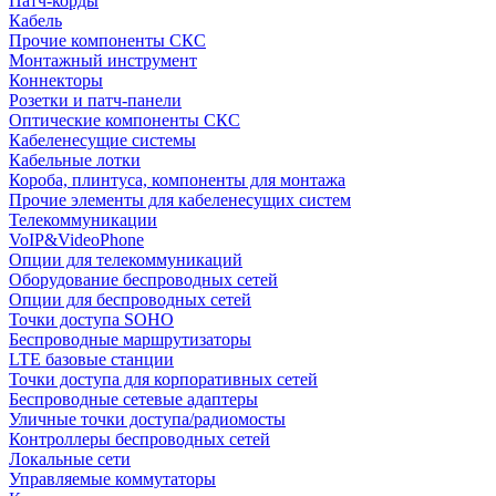
Патч-корды
Кабель
Прочие компоненты СКС
Монтажный инструмент
Коннекторы
Розетки и патч-панели
Оптические компоненты СКС
Кабеленесущие системы
Кабельные лотки
Короба, плинтуса, компоненты для монтажа
Прочие элементы для кабеленесущих систем
Телекоммуникации
VoIP&VideoPhone
Опции для телекоммуникаций
Оборудование беспроводных сетей
Опции для беспроводных сетей
Точки доступа SOHO
Беспроводные маршрутизаторы
LTE базовые станции
Точки доступа для корпоративных сетей
Беспроводные сетевые адаптеры
Уличные точки доступа/радиомосты
Контроллеры беспроводных сетей
Локальные сети
Управляемые коммутаторы