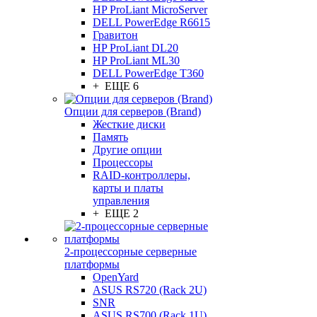
HP ProLiant MicroServer
DELL PowerEdge R6615
Гравитон
HP ProLiant DL20
HP ProLiant ML30
DELL PowerEdge T360
+ ЕЩЕ 6
Опции для серверов (Brand)
Жесткие диски
Память
Другие опции
Процессоры
RAID-контроллеры,
карты и платы
управления
+ ЕЩЕ 2
2-процессорные серверные
платформы
OpenYard
ASUS RS720 (Rack 2U)
SNR
ASUS RS700 (Rack 1U)