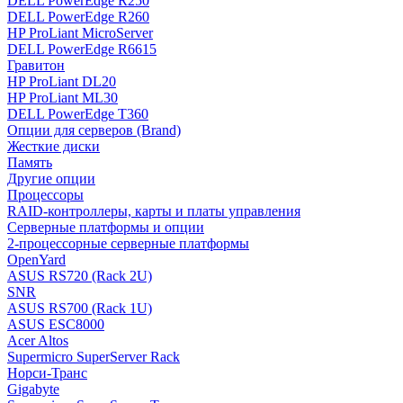
DELL PowerEdge R250
DELL PowerEdge R260
HP ProLiant MicroServer
DELL PowerEdge R6615
Гравитон
HP ProLiant DL20
HP ProLiant ML30
DELL PowerEdge T360
Опции для серверов (Brand)
Жесткие диски
Память
Другие опции
Процессоры
RAID-контроллеры, карты и платы управления
Серверные платформы и опции
2-процессорные серверные платформы
OpenYard
ASUS RS720 (Rack 2U)
SNR
ASUS RS700 (Rack 1U)
ASUS ESC8000
Acer Altos
Supermicro SuperServer Rack
Норси-Транс
Gigabyte