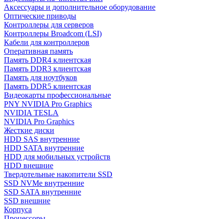
Аксессуары и дополнительное оборудование
Оптические приводы
Контроллеры для серверов
Контроллеры Broadcom (LSI)
Кабели для контроллеров
Оперативная память
Память DDR4 клиентская
Память DDR3 клиентская
Память для ноутбуков
Память DDR5 клиентская
Видеокарты профессиональные
PNY NVIDIA Pro Graphics
NVIDIA TESLA
NVIDIA Pro Graphics
Жесткие диски
HDD SAS внутренние
HDD SATA внутренние
HDD для мобильных устройств
HDD внешние
Твердотельные накопители SSD
SSD NVMe внутренние
SSD SATA внутренние
SSD внешние
Корпуса
Процессоры