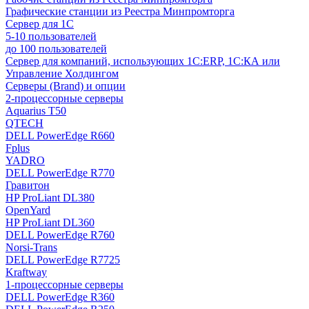
Графические станции из Реестра Минпромторга
Сервер для 1С
5-10 пользователей
до 100 пользователей
Сервер для компаний, использующих 1C:ERP, 1С:КА или
Управление Холдингом
Серверы (Brand) и опции
2-процессорные серверы
Aquarius T50
QTECH
DELL PowerEdge R660
Fplus
YADRO
DELL PowerEdge R770
Гравитон
HP ProLiant DL380
OpenYard
HP ProLiant DL360
DELL PowerEdge R760
Norsi-Trans
DELL PowerEdge R7725
Kraftway
1-процессорные серверы
DELL PowerEdge R360