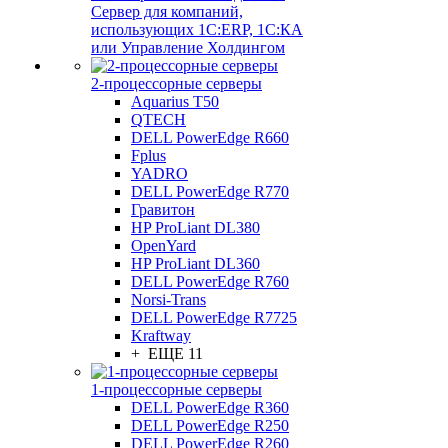
Сервер для компаний,
использующих 1C:ERP, 1С:КА
или Управление Холдингом
2-процессорные серверы
Aquarius T50
QTECH
DELL PowerEdge R660
Fplus
YADRO
DELL PowerEdge R770
Гравитон
HP ProLiant DL380
OpenYard
HP ProLiant DL360
DELL PowerEdge R760
Norsi-Trans
DELL PowerEdge R7725
Kraftway
+ ЕЩЕ 11
1-процессорные серверы
DELL PowerEdge R360
DELL PowerEdge R250
DELL PowerEdge R260