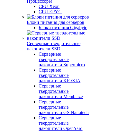
Процессоры
CPU Xeon
CPU EPYC
Блоки питания для серверов
Блоки питания Gigabyte
Серверные твердотельные
накопители SSD
Cерверные
твердотельные
накопители Supermicro
Cерверные
твердотельные
накопители KIOXIA
Cерверные
твердотельные
накопители Memblaze
Cерверные
твердотельные
накопители GS Nanotech
Серверные
твердотельные
накопители OpenYard