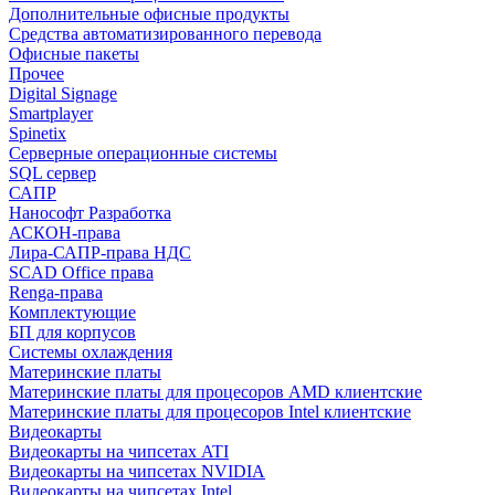
Дополнительные офисные продукты
Средства автоматизированного перевода
Офисные пакеты
Прочее
Digital Signage
Smartplayer
Spinetix
Серверные операционные системы
SQL сервер
САПР
Нанософт Разработка
АСКОН-права
Лира-САПР-права НДС
SCAD Office права
Renga-права
Комплектующие
БП для корпусов
Системы охлаждения
Материнские платы
Материнские платы для процесоров AMD клиентские
Материнские платы для процесоров Intel клиентские
Видеокарты
Видеокарты на чипсетах ATI
Видеокарты на чипсетах NVIDIA
Видеокарты на чипсетах Intel