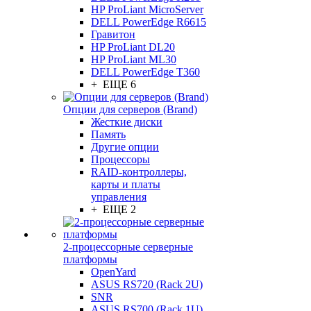
HP ProLiant MicroServer
DELL PowerEdge R6615
Гравитон
HP ProLiant DL20
HP ProLiant ML30
DELL PowerEdge T360
+ ЕЩЕ 6
Опции для серверов (Brand)
Жесткие диски
Память
Другие опции
Процессоры
RAID-контроллеры,
карты и платы
управления
+ ЕЩЕ 2
2-процессорные серверные
платформы
OpenYard
ASUS RS720 (Rack 2U)
SNR
ASUS RS700 (Rack 1U)