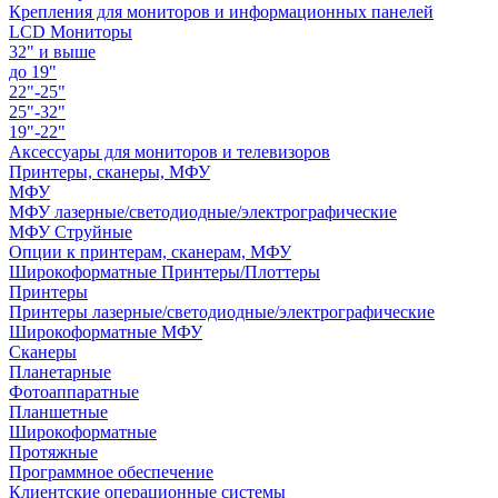
Крепления для мониторов и информационных панелей
LCD Мониторы
32" и выше
до 19"
22"-25"
25"-32"
19"-22"
Аксессуары для мониторов и телевизоров
Принтеры, сканеры, МФУ
МФУ
МФУ лазерные/светодиодные/электрографические
МФУ Струйные
Опции к принтерам, сканерам, МФУ
Широкоформатные Принтеры/Плоттеры
Принтеры
Принтеры лазерные/светодиодные/электрографические
Широкоформатные МФУ
Сканеры
Планетарные
Фотоаппаратные
Планшетные
Широкоформатные
Протяжные
Программное обеспечение
Клиентские операционные системы