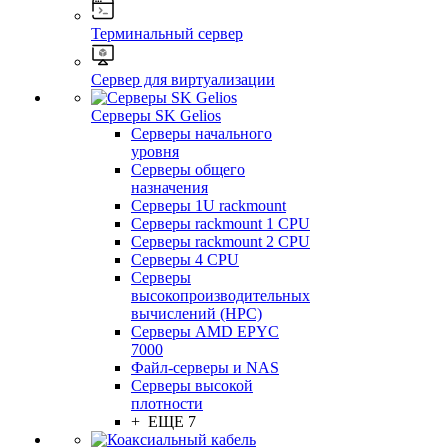
Терминальный сервер
Сервер для виртуализации
Серверы SK Gelios
Серверы начального
уровня
Серверы общего
назначения
Серверы 1U rackmount
Серверы rackmount 1 CPU
Серверы rackmount 2 CPU
Серверы 4 CPU
Серверы
высокопроизводительных
вычислений (HPC)
Серверы AMD EPYC
7000
Файл-серверы и NAS
Серверы высокой
плотности
+ ЕЩЕ 7