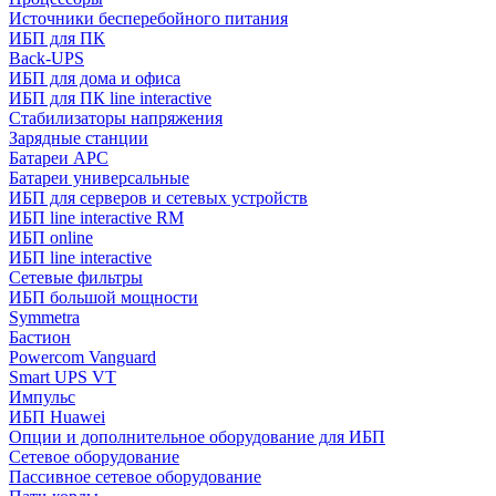
Источники бесперебойного питания
ИБП для ПК
Back-UPS
ИБП для дома и офиса
ИБП для ПК linе interactive
Стабилизаторы напряжения
Зарядные станции
Батареи APC
Батареи универсальные
ИБП для серверов и сетевых устройств
ИБП line interactive RM
ИБП online
ИБП linе interactive
Сетевые фильтры
ИБП большой мощности
Symmetra
Бастион
Powercom Vanguard
Smart UPS VT
Импульс
ИБП Huawei
Опции и дополнительное оборудование для ИБП
Сетевое оборудование
Пассивное сетевое оборудование