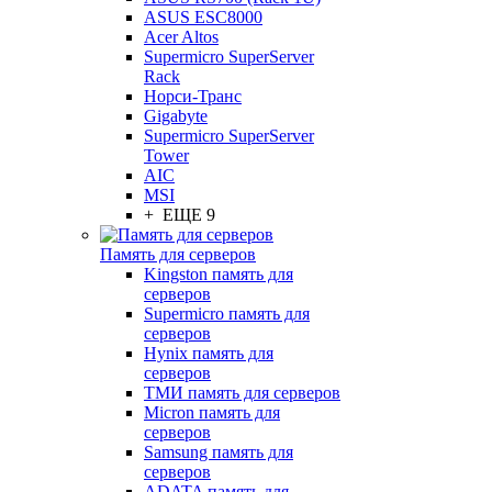
ASUS ESC8000
Acer Altos
Supermicro SuperServer
Rack
Норси-Транс
Gigabyte
Supermicro SuperServer
Tower
AIC
MSI
+ ЕЩЕ 9
Память для серверов
Kingston память для
серверов
Supermicro память для
серверов
Hynix память для
серверов
ТМИ память для серверов
Micron память для
серверов
Samsung память для
серверов
ADATA память для