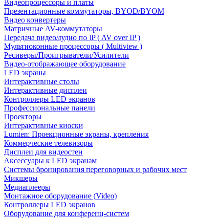
Видеопроцессоры и платы
Презентационные коммутаторы, BYOD/BYOM
Видео конвертеры
Матричные AV-коммутаторы
Передача видео/аудио по IP ( AV over IP )
Мультиоконные процессоры ( Multiview )
Ресиверы/Проигрыватели/Усилители
Видео-отображающее оборудование
LED экраны
Интерактивные столы
Интерактивные дисплеи
Контроллеры LED экранов
Профессиональные панели
Проекторы
Интерактивные киоски
Lumien: Проекционные экраны, крепления
Коммерческие телевизоры
Дисплеи для видеостен
Аксессуары к LED экранам
Системы бронирования переговорных и рабочих мест
Микшеры
Медиаплееры
Монтажное оборудование (Video)
Контроллеры LED экранов
Оборудование для конференц-систем