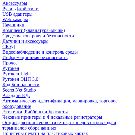
Аксессуары
Рули, Джойстики
USB адаптеры
Web-камеры
Наушники
Комплект (клавиатура+мышь)
Средства контроля и безопасности
Датчики и аксессуары
СКУД
Видеонаблюдение и контроль среды
Информационная безопасность
Прочее
Рутокен
Рутокен Light
Рутокен ЭЦП 3.0
Код Безопасности
Secret Net Studio
Аладдин Р.Д.
Автоматическая идентификация, маркировка, торговое
оборудование
Этикетки, Риббоны и Браслеты
Чековые принтеры и Фискальные регистраторы
Опции для принтеров этикеток, сканеров штрихкода и
терминалов сбора данных
Принтеры печати на пластиковых картах