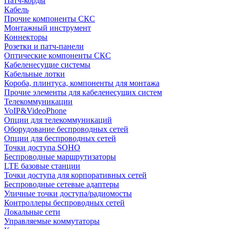
Патч-корды
Кабель
Прочие компоненты СКС
Монтажный инструмент
Коннекторы
Розетки и патч-панели
Оптические компоненты СКС
Кабеленесущие системы
Кабельные лотки
Короба, плинтуса, компоненты для монтажа
Прочие элементы для кабеленесущих систем
Телекоммуникации
VoIP&VideoPhone
Опции для телекоммуникаций
Оборудование беспроводных сетей
Опции для беспроводных сетей
Точки доступа SOHO
Беспроводные маршрутизаторы
LTE базовые станции
Точки доступа для корпоративных сетей
Беспроводные сетевые адаптеры
Уличные точки доступа/радиомосты
Контроллеры беспроводных сетей
Локальные сети
Управляемые коммутаторы