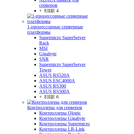
серверов
+ ЕЩЕ 4
1-процессорные серверные
платформы
Supermicro SuperServer
Rack
MSI
Gigabyte
SNR
Supermicro SuperServer
Tower
ASUS RS520A
ASUS ESC4000A
ASUS RS300
ASUS RS500A
+ ЕЩЕ 6
Контроллеры для серверов
Контроллеры Qlogic
Контроллеры Gigabyte
Контроллеры Supermicro
Контроллеры LR-Link