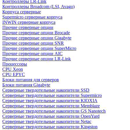
Контроллеры LR-Link
Контроллеры Broadcom (LSI, Avago)
Корпуса серверные
Supermicro серверные корпуса
INWIN серверные корпуса
Прочие серверные опции
Прочие серверные опции Brocade
Прочие серверные опции Gigabyte
Прочие серверные опции SNR
Прочие серверные опции SuperMicro
Прочие серверные опции AIC
Прочие серверные опции LR-Link
Процессоры
CPU Xeon
CPU EPYC
Блоки питания для серверов
Блоки питания Gigabyte
Серверные твердотельные накопители SSD
Cерверные твердотельные накопители Supermicro
Cерверные твердотельные накопители KIOXIA
Cерверные твердотельные накопители Memblaze
Cерверные твердотельные накопители GS Nanotech
Серверные твердотельные накопители OpenYard
Серверные твердотельные накопители Netac
Cерверные твердотельные накопители Kingston