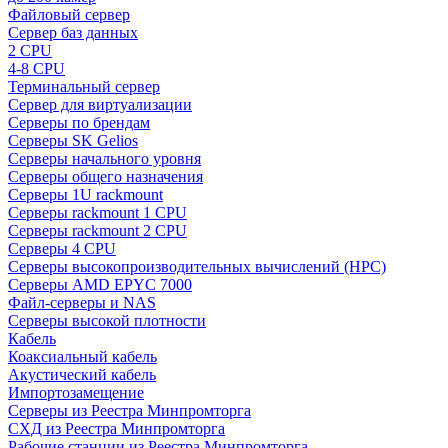
Файловый сервер
Сервер баз данных
2 CPU
4-8 CPU
Терминальный сервер
Сервер для виртуализации
Серверы по брендам
Серверы SK Gelios
Серверы начального уровня
Серверы общего назначения
Серверы 1U rackmount
Серверы rackmount 1 CPU
Серверы rackmount 2 CPU
Серверы 4 CPU
Серверы высокопроизводительных вычислений (HPC)
Серверы AMD EPYC 7000
Файл-серверы и NAS
Серверы высокой плотности
Кабель
Коаксиальный кабель
Акустический кабель
Импортозамещение
Серверы из Реестра Минпромторга
СХД из Реестра Минпромторга
Рабочие станции из Реестра Минпромторга