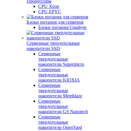
Процессоры
CPU Xeon
CPU EPYC
Блоки питания для серверов
Блоки питания Gigabyte
Серверные твердотельные
накопители SSD
Cерверные
твердотельные
накопители Supermicro
Cерверные
твердотельные
накопители KIOXIA
Cерверные
твердотельные
накопители Memblaze
Cерверные
твердотельные
накопители GS Nanotech
Серверные
твердотельные
накопители OpenYard