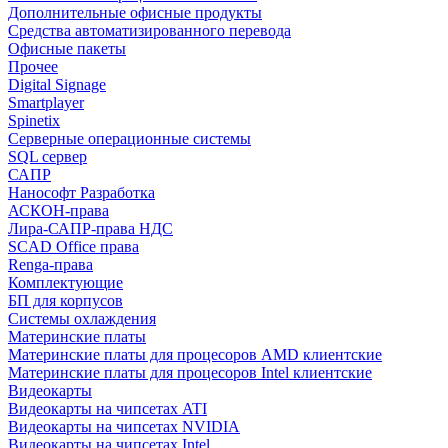
Дополнительные офисные продукты
Средства автоматизированного перевода
Офисные пакеты
Прочее
Digital Signage
Smartplayer
Spinetix
Серверные операционные системы
SQL сервер
САПР
Нанософт Разработка
АСКОН-права
Лира-САПР-права НДС
SCAD Office права
Renga-права
Комплектующие
БП для корпусов
Системы охлаждения
Материнские платы
Материнские платы для процесоров AMD клиентские
Материнские платы для процесоров Intel клиентские
Видеокарты
Видеокарты на чипсетах ATI
Видеокарты на чипсетах NVIDIA
Видеокарты на чипсетах Intel