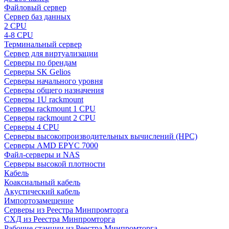
Файловый сервер
Сервер баз данных
2 CPU
4-8 CPU
Терминальный сервер
Сервер для виртуализации
Серверы по брендам
Серверы SK Gelios
Серверы начального уровня
Серверы общего назначения
Серверы 1U rackmount
Серверы rackmount 1 CPU
Серверы rackmount 2 CPU
Серверы 4 CPU
Серверы высокопроизводительных вычислений (HPC)
Серверы AMD EPYC 7000
Файл-серверы и NAS
Серверы высокой плотности
Кабель
Коаксиальный кабель
Акустический кабель
Импортозамещение
Серверы из Реестра Минпромторга
СХД из Реестра Минпромторга
Рабочие станции из Реестра Минпромторга