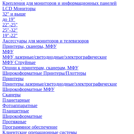
Крепления для мониторов и информационных панелей
LCD Мониторы
32" и выше
до 19"
22"-25"
25"-32"
19"-22"
Аксессуары для мониторов и телевизоров
Принтеры, сканеры, МФУ
МФУ
МФУ лазерные/светодиодные/электрографические
МФУ Струйные
Опции к принтерам, сканерам, МФУ
Широкоформатные Принтеры/Плоттеры
Принтеры
Принтеры лазерные/светодиодные/электрографические
Широкоформатные МФУ
Сканеры
Планетарные
Фотоаппаратные
Планшетные
Широкоформатные
Протяжные
Программное обеспечение
Клиентские операционные системы