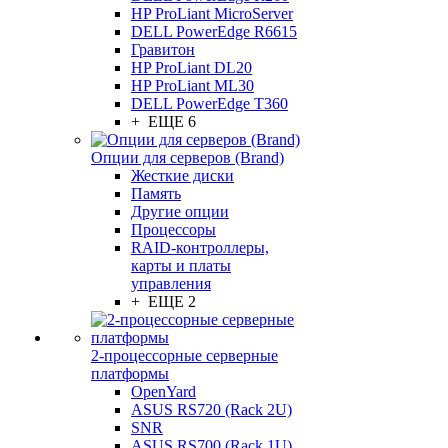
HP ProLiant MicroServer
DELL PowerEdge R6615
Гравитон
HP ProLiant DL20
HP ProLiant ML30
DELL PowerEdge T360
+ ЕЩЕ 6
Опции для серверов (Brand)
Жесткие диски
Память
Другие опции
Процессоры
RAID-контроллеры,
карты и платы
управления
+ ЕЩЕ 2
2-процессорные серверные
платформы
OpenYard
ASUS RS720 (Rack 2U)
SNR
ASUS RS700 (Rack 1U)