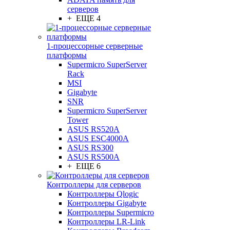
серверов
+ ЕЩЕ 4
1-процессорные серверные
платформы
Supermicro SuperServer
Rack
MSI
Gigabyte
SNR
Supermicro SuperServer
Tower
ASUS RS520A
ASUS ESC4000A
ASUS RS300
ASUS RS500A
+ ЕЩЕ 6
Контроллеры для серверов
Контроллеры Qlogic
Контроллеры Gigabyte
Контроллеры Supermicro
Контроллеры LR-Link