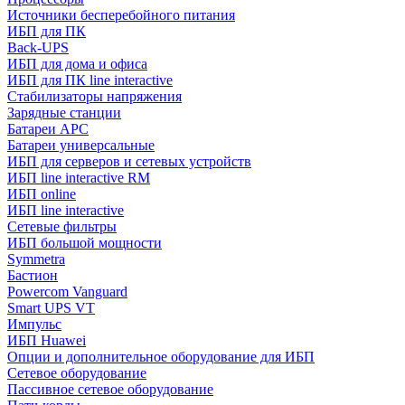
Источники бесперебойного питания
ИБП для ПК
Back-UPS
ИБП для дома и офиса
ИБП для ПК linе interactive
Стабилизаторы напряжения
Зарядные станции
Батареи APC
Батареи универсальные
ИБП для серверов и сетевых устройств
ИБП line interactive RM
ИБП online
ИБП linе interactive
Сетевые фильтры
ИБП большой мощности
Symmetra
Бастион
Powercom Vanguard
Smart UPS VT
Импульс
ИБП Huawei
Опции и дополнительное оборудование для ИБП
Сетевое оборудование
Пассивное сетевое оборудование