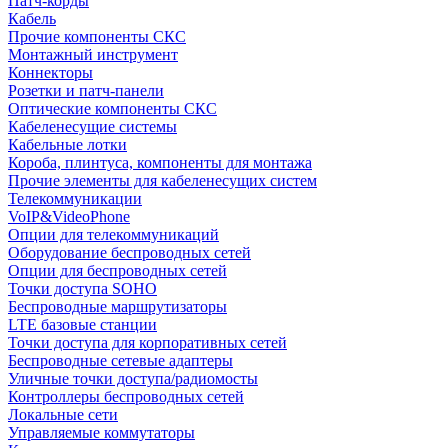
Патч-корды
Кабель
Прочие компоненты СКС
Монтажный инструмент
Коннекторы
Розетки и патч-панели
Оптические компоненты СКС
Кабеленесущие системы
Кабельные лотки
Короба, плинтуса, компоненты для монтажа
Прочие элементы для кабеленесущих систем
Телекоммуникации
VoIP&VideoPhone
Опции для телекоммуникаций
Оборудование беспроводных сетей
Опции для беспроводных сетей
Точки доступа SOHO
Беспроводные маршрутизаторы
LTE базовые станции
Точки доступа для корпоративных сетей
Беспроводные сетевые адаптеры
Уличные точки доступа/радиомосты
Контроллеры беспроводных сетей
Локальные сети
Управляемые коммутаторы