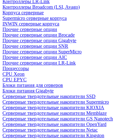
Контроллеры LR-Link
Контроллеры Broadcom (LSI, Avago)
Корпуса серверные
Supermicro серверные корпуса
INWIN серверные корпуса
Прочие серверные опции
Прочие серверные опции Brocade
Прочие серверные опции Gigabyte
Прочие серверные опции SNR
Прочие серверные опции SuperMicro
Прочие серверные опции AIC
Прочие серверные опции LR-Link
Процессоры
CPU Xeon
CPU EPYC
Блоки питания для серверов
Блоки питания Gigabyte
Серверные твердотельные накопители SSD
Cерверные твердотельные накопители Supermicro
Cерверные твердотельные накопители KIOXIA
Cерверные твердотельные накопители Memblaze
Cерверные твердотельные накопители GS Nanotech
Серверные твердотельные накопители OpenYard
Серверные твердотельные накопители Netac
Cерверные твердотельные накопители Kingston