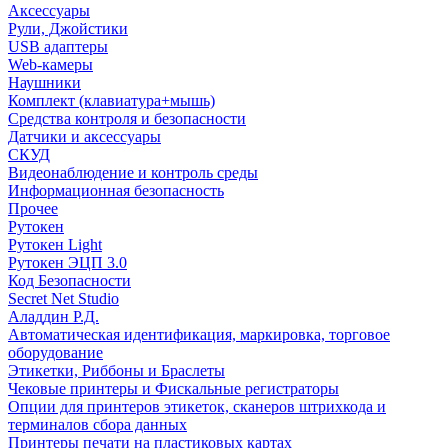
Аксессуары
Рули, Джойстики
USB адаптеры
Web-камеры
Наушники
Комплект (клавиатура+мышь)
Средства контроля и безопасности
Датчики и аксессуары
СКУД
Видеонаблюдение и контроль среды
Информационная безопасность
Прочее
Рутокен
Рутокен Light
Рутокен ЭЦП 3.0
Код Безопасности
Secret Net Studio
Аладдин Р.Д.
Автоматическая идентификация, маркировка, торговое
оборудование
Этикетки, Риббоны и Браслеты
Чековые принтеры и Фискальные регистраторы
Опции для принтеров этикеток, сканеров штрихкода и
терминалов сбора данных
Принтеры печати на пластиковых картах