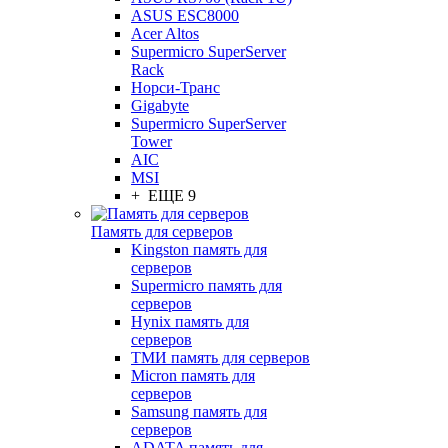
ASUS ESC8000
Acer Altos
Supermicro SuperServer
Rack
Норси-Транс
Gigabyte
Supermicro SuperServer
Tower
AIC
MSI
+ ЕЩЕ 9
Память для серверов
Kingston память для
серверов
Supermicro память для
серверов
Hynix память для
серверов
ТМИ память для серверов
Micron память для
серверов
Samsung память для
серверов
ADATA память для