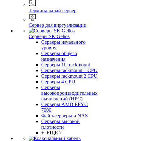
Терминальный сервер
Сервер для виртуализации
Серверы SK Gelios
Серверы начального
уровня
Серверы общего
назначения
Серверы 1U rackmount
Серверы rackmount 1 CPU
Серверы rackmount 2 CPU
Серверы 4 CPU
Серверы
высокопроизводительных
вычислений (HPC)
Серверы AMD EPYC
7000
Файл-серверы и NAS
Серверы высокой
плотности
+ ЕЩЕ 7