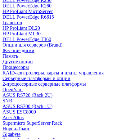
DELL PowerEdge R250
DELL PowerEdge R260
HP ProLiant MicroServer
DELL PowerEdge R6615
Гравитон
HP ProLiant DL20
HP ProLiant ML30
DELL PowerEdge T360
Опции для серверов (Brand)
Жесткие диски
Память
Другие опции
Процессоры
RAID-контроллеры, карты и платы управления
Серверные платформы и опции
2-процессорные серверные платформы
OpenYard
ASUS RS720 (Rack 2U)
SNR
ASUS RS700 (Rack 1U)
ASUS ESC8000
Acer Altos
Supermicro SuperServer Rack
Норси-Транс
Gigabyte