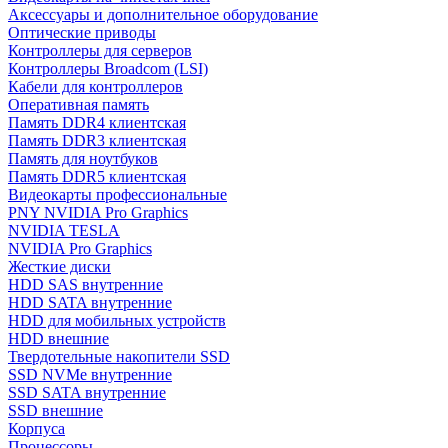
Аксессуары и дополнительное оборудование
Оптические приводы
Контроллеры для серверов
Контроллеры Broadcom (LSI)
Кабели для контроллеров
Оперативная память
Память DDR4 клиентская
Память DDR3 клиентская
Память для ноутбуков
Память DDR5 клиентская
Видеокарты профессиональные
PNY NVIDIA Pro Graphics
NVIDIA TESLA
NVIDIA Pro Graphics
Жесткие диски
HDD SAS внутренние
HDD SATA внутренние
HDD для мобильных устройств
HDD внешние
Твердотельные накопители SSD
SSD NVMe внутренние
SSD SATA внутренние
SSD внешние
Корпуса
Процессоры