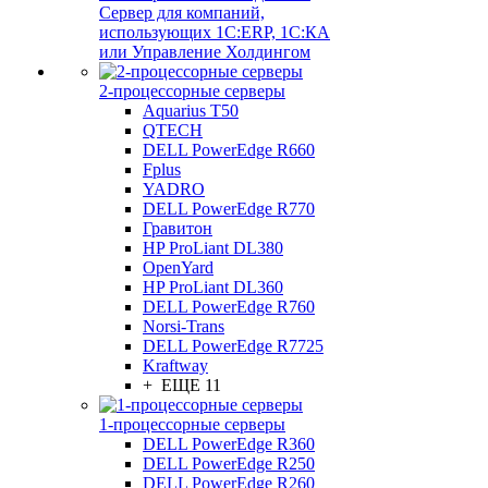
Сервер для компаний,
использующих 1C:ERP, 1С:КА
или Управление Холдингом
2-процессорные серверы
Aquarius T50
QTECH
DELL PowerEdge R660
Fplus
YADRO
DELL PowerEdge R770
Гравитон
HP ProLiant DL380
OpenYard
HP ProLiant DL360
DELL PowerEdge R760
Norsi-Trans
DELL PowerEdge R7725
Kraftway
+ ЕЩЕ 11
1-процессорные серверы
DELL PowerEdge R360
DELL PowerEdge R250
DELL PowerEdge R260