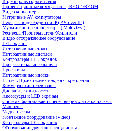
Видеопроцессоры и платы
Презентационные коммутаторы, BYOD/BYOM
Видео конвертеры
Матричные AV-коммутаторы
Передача видео/аудио по IP ( AV over IP )
Мультиоконные процессоры ( Multiview )
Ресиверы/Проигрыватели/Усилители
Видео-отображающее оборудование
LED экраны
Интерактивные столы
Интерактивные дисплеи
Контроллеры LED экранов
Профессиональные панели
Проекторы
Интерактивные киоски
Lumien: Проекционные экраны, крепления
Коммерческие телевизоры
Дисплеи для видеостен
Аксессуары к LED экранам
Системы бронирования переговорных и рабочих мест
Микшеры
Медиаплееры
Монтажное оборудование (Video)
Контроллеры LED экранов
Оборудование для конференц-систем