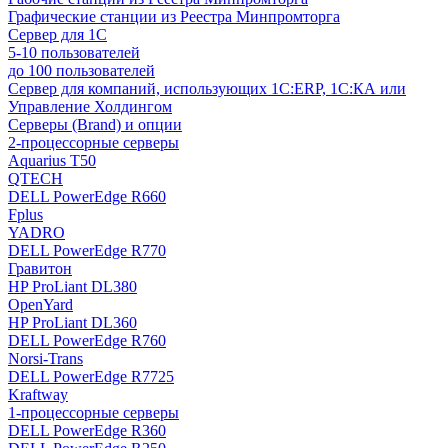
Графические станции из Реестра Минпромторга
Сервер для 1С
5-10 пользователей
до 100 пользователей
Сервер для компаний, использующих 1C:ERP, 1С:КА или
Управление Холдингом
Серверы (Brand) и опции
2-процессорные серверы
Aquarius T50
QTECH
DELL PowerEdge R660
Fplus
YADRO
DELL PowerEdge R770
Гравитон
HP ProLiant DL380
OpenYard
HP ProLiant DL360
DELL PowerEdge R760
Norsi-Trans
DELL PowerEdge R7725
Kraftway
1-процессорные серверы
DELL PowerEdge R360