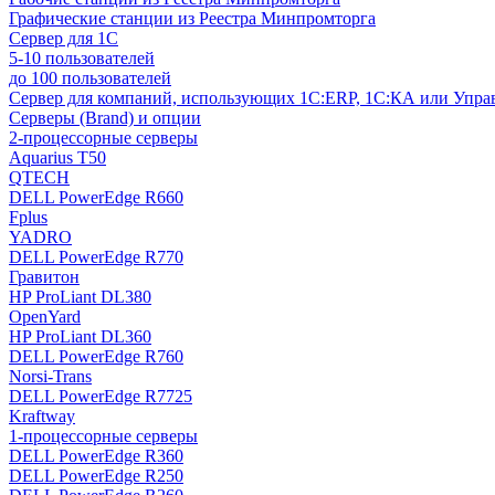
Графические станции из Реестра Минпромторга
Сервер для 1С
5-10 пользователей
до 100 пользователей
Сервер для компаний, использующих 1C:ERP, 1С:КА или Упр
Серверы (Brand) и опции
2-процессорные серверы
Aquarius T50
QTECH
DELL PowerEdge R660
Fplus
YADRO
DELL PowerEdge R770
Гравитон
HP ProLiant DL380
OpenYard
HP ProLiant DL360
DELL PowerEdge R760
Norsi-Trans
DELL PowerEdge R7725
Kraftway
1-процессорные серверы
DELL PowerEdge R360
DELL PowerEdge R250