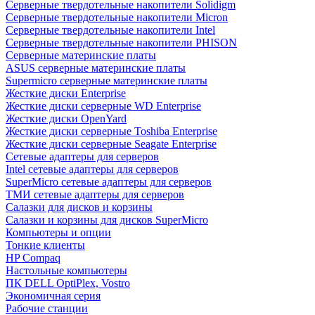
Cерверные твердотельные накопители Solidigm
Cерверные твердотельные накопители Micron
Cерверные твердотельные накопители Intel
Cерверные твердотельные накопители PHISON
Серверные материнские платы
ASUS серверные материнские платы
Supermicro серверные материнские платы
Жесткие диски Enterprise
Жесткие диски серверные WD Enterprise
Жесткие диски OpenYard
Жесткие диски серверные Toshiba Enterprise
Жесткие диски серверные Seagate Enterprise
Сетевые адаптеры для серверов
Intel сетевые адаптеры для серверов
SuperMicro сетевые адаптеры для серверов
ТМИ сетевые адаптеры для серверов
Салазки для дисков и корзины
Салазки и корзины для дисков SuperMicro
Компьютеры и опции
Тонкие клиенты
HP Compaq
Настольные компьютеры
ПК DELL OptiPlex, Vostro
Экономичная серия
Рабочие станции