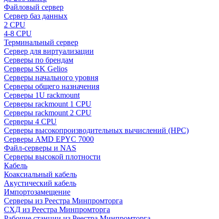
Файловый сервер
Сервер баз данных
2 CPU
4-8 CPU
Терминальный сервер
Сервер для виртуализации
Серверы по брендам
Серверы SK Gelios
Серверы начального уровня
Серверы общего назначения
Серверы 1U rackmount
Серверы rackmount 1 CPU
Серверы rackmount 2 CPU
Серверы 4 CPU
Серверы высокопроизводительных вычислений (HPC)
Серверы AMD EPYC 7000
Файл-серверы и NAS
Серверы высокой плотности
Кабель
Коаксиальный кабель
Акустический кабель
Импортозамещение
Серверы из Реестра Минпромторга
СХД из Реестра Минпромторга
Рабочие станции из Реестра Минпромторга