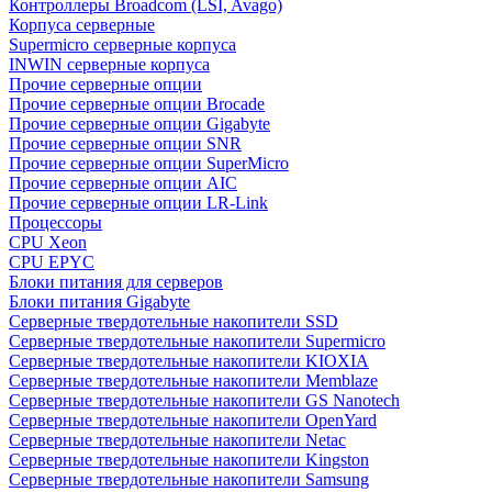
Контроллеры Broadcom (LSI, Avago)
Корпуса серверные
Supermicro серверные корпуса
INWIN серверные корпуса
Прочие серверные опции
Прочие серверные опции Brocade
Прочие серверные опции Gigabyte
Прочие серверные опции SNR
Прочие серверные опции SuperMicro
Прочие серверные опции AIC
Прочие серверные опции LR-Link
Процессоры
CPU Xeon
CPU EPYC
Блоки питания для серверов
Блоки питания Gigabyte
Серверные твердотельные накопители SSD
Cерверные твердотельные накопители Supermicro
Cерверные твердотельные накопители KIOXIA
Cерверные твердотельные накопители Memblaze
Cерверные твердотельные накопители GS Nanotech
Серверные твердотельные накопители OpenYard
Серверные твердотельные накопители Netac
Cерверные твердотельные накопители Kingston
Cерверные твердотельные накопители Samsung