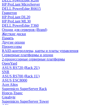
DELL PowerEdge R260
HP ProLiant MicroServer
DELL PowerEdge R6615
Гравитон
HP ProLiant DL20
HP ProLiant ML30
DELL PowerEdge T360
Опции для серверов (Brand)
Жесткие диски
Память
Другие опции
Процессоры
RAID-контроллеры, карты и платы управления
Серверные платформы и опции
2-процессорные серверные платформы
OpenYard
ASUS RS720 (Rack 2U)
SNR
ASUS RS700 (Rack 1U)
ASUS ESC8000
Acer Altos
Supermicro SuperServer Rack
Норси-Транс
Gigabyte
Supermicro SuperServer Tower