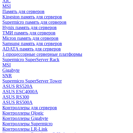
AIC
MSI
Память для серверов
Kingston память для серверов
Supermicro память для серверов
Hynix память для серверов
ТМИ память для серверов
Micron память для серверов
Samsung память для серверов
ADATA память для серверов
1-процессорные серверные платформы
Supermicro SuperServer Rack
MSI
Gigabyte
SNR
Supermicro SuperServer Tower
ASUS RS520A
ASUS ESC4000A
ASUS RS300
ASUS RS500A
Контроллеры для серверов
Контроллеры Qlogic
Контроллеры Gigabyte
Контроллеры Supermicro
Контроллеры LR-Link