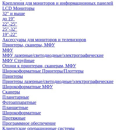
Крепления для мониторов и информационных панелей
LCD Мониторы
32" и выше
до 19"
22"-25"
25"-32"
19"-22"
Аксессуары для мониторов и телевизоров
Принтеры, сканеры, МФУ
МФУ
МФУ лазерные/светодиодные/электрографические
МФУ Струйные
Опции к принтерам, сканерам, МФУ
Широкоформатные Принтеры/Плоттеры
Принтеры
Принтеры лазерные/светодиодные/электрографические
Широкоформатные МФУ
Сканеры
Планетарные
Фотоаппаратные
Планшетные
Широкоформатные
Протяжные
Программное обеспечение
Клиентские операционные системы