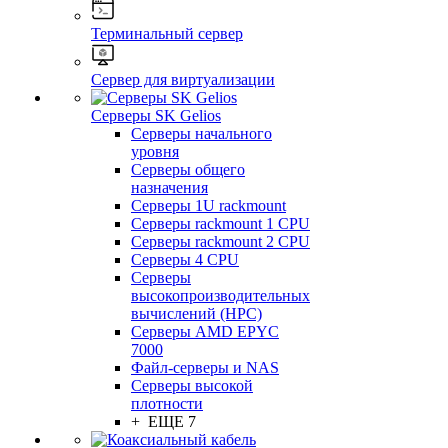
Терминальный сервер
Сервер для виртуализации
Серверы SK Gelios
Серверы начального
уровня
Серверы общего
назначения
Серверы 1U rackmount
Серверы rackmount 1 CPU
Серверы rackmount 2 CPU
Серверы 4 CPU
Серверы
высокопроизводительных
вычислений (HPC)
Серверы AMD EPYC
7000
Файл-серверы и NAS
Серверы высокой
плотности
+ ЕЩЕ 7