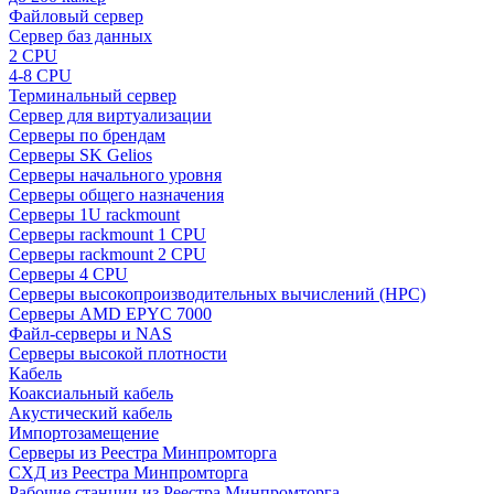
Файловый сервер
Сервер баз данных
2 CPU
4-8 CPU
Терминальный сервер
Сервер для виртуализации
Серверы по брендам
Серверы SK Gelios
Серверы начального уровня
Серверы общего назначения
Серверы 1U rackmount
Серверы rackmount 1 CPU
Серверы rackmount 2 CPU
Серверы 4 CPU
Серверы высокопроизводительных вычислений (HPC)
Серверы AMD EPYC 7000
Файл-серверы и NAS
Серверы высокой плотности
Кабель
Коаксиальный кабель
Акустический кабель
Импортозамещение
Серверы из Реестра Минпромторга
СХД из Реестра Минпромторга
Рабочие станции из Реестра Минпромторга