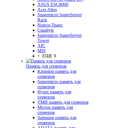
ASUS ESC8000
Acer Altos
Supermicro SuperServer
Rack
Норси-Транс
Gigabyte
Supermicro SuperServer
Tower
AIC
MSI
+ ЕЩЕ 9
Память для серверов
Kingston память для
серверов
Supermicro память для
серверов
Hynix память для
серверов
ТМИ память для серверов
Micron память для
серверов
Samsung память для
серверов
ADATA память для