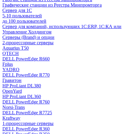
Графические станции из Реестра Минпромторга
Сервер для 1С
5-10 пользователей
до 100 пользователей
Сервер для компаний, использующих 1C:ERP, 1С:КА или
Управление Холдингом
Серверы (Brand) и опции
2-процессорные серверы
Aquarius T50
QTECH
DELL PowerEdge R660
Fplus
YADRO
DELL PowerEdge R770
Гравитон
HP ProLiant DL380
OpenYard
HP ProLiant DL360
DELL PowerEdge R760
Norsi-Trans
DELL PowerEdge R7725
Kraftway
1-процессорные серверы
DELL PowerEdge R360