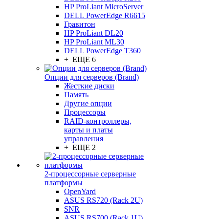
HP ProLiant MicroServer
DELL PowerEdge R6615
Гравитон
HP ProLiant DL20
HP ProLiant ML30
DELL PowerEdge T360
+ ЕЩЕ 6
Опции для серверов (Brand)
Жесткие диски
Память
Другие опции
Процессоры
RAID-контроллеры,
карты и платы
управления
+ ЕЩЕ 2
2-процессорные серверные
платформы
OpenYard
ASUS RS720 (Rack 2U)
SNR
ASUS RS700 (Rack 1U)