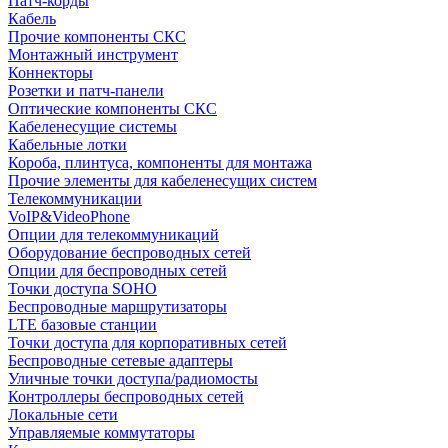
Патч-корды
Кабель
Прочие компоненты СКС
Монтажный инструмент
Коннекторы
Розетки и патч-панели
Оптические компоненты СКС
Кабеленесущие системы
Кабельные лотки
Короба, плинтуса, компоненты для монтажа
Прочие элементы для кабеленесущих систем
Телекоммуникации
VoIP&VideoPhone
Опции для телекоммуникаций
Оборудование беспроводных сетей
Опции для беспроводных сетей
Точки доступа SOHO
Беспроводные маршрутизаторы
LTE базовые станции
Точки доступа для корпоративных сетей
Беспроводные сетевые адаптеры
Уличные точки доступа/радиомосты
Контроллеры беспроводных сетей
Локальные сети
Управляемые коммутаторы