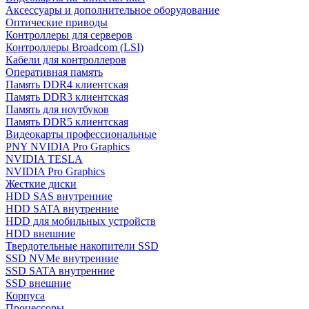
Аксессуары и дополнительное оборудование
Оптические приводы
Контроллеры для серверов
Контроллеры Broadcom (LSI)
Кабели для контроллеров
Оперативная память
Память DDR4 клиентская
Память DDR3 клиентская
Память для ноутбуков
Память DDR5 клиентская
Видеокарты профессиональные
PNY NVIDIA Pro Graphics
NVIDIA TESLA
NVIDIA Pro Graphics
Жесткие диски
HDD SAS внутренние
HDD SATA внутренние
HDD для мобильных устройств
HDD внешние
Твердотельные накопители SSD
SSD NVMe внутренние
SSD SATA внутренние
SSD внешние
Корпуса
Процессоры