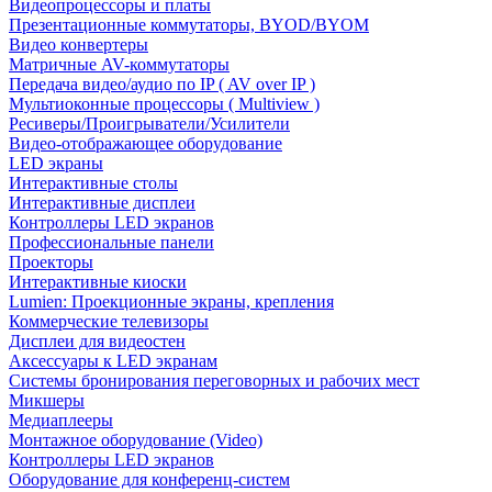
Видеопроцессоры и платы
Презентационные коммутаторы, BYOD/BYOM
Видео конвертеры
Матричные AV-коммутаторы
Передача видео/аудио по IP ( AV over IP )
Мультиоконные процессоры ( Multiview )
Ресиверы/Проигрыватели/Усилители
Видео-отображающее оборудование
LED экраны
Интерактивные столы
Интерактивные дисплеи
Контроллеры LED экранов
Профессиональные панели
Проекторы
Интерактивные киоски
Lumien: Проекционные экраны, крепления
Коммерческие телевизоры
Дисплеи для видеостен
Аксессуары к LED экранам
Системы бронирования переговорных и рабочих мест
Микшеры
Медиаплееры
Монтажное оборудование (Video)
Контроллеры LED экранов
Оборудование для конференц-систем