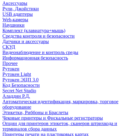
Аксессуары
Рули, Джойстики
USB адаптеры
Web-камеры
Наушники
Комплект (клавиатура+мышь)
Средства контроля и безопасности
Датчики и аксессуары
СКУД
Видеонаблюдение и контроль среды
Информационная безопасность
Прочее
Рутокен
Рутокен Light
Рутокен ЭЦП 3.0
Код Безопасности
Secret Net Studio
Аладдин Р.Д.
Автоматическая идентификация, маркировка, торговое
оборудование
Этикетки, Риббоны и Браслеты
Чековые принтеры и Фискальные регистраторы
Опции для принтеров этикеток, сканеров штрихкода и
терминалов сбора данных
Принтеры печати на пластиковых картах