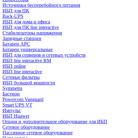
Источники бесперебойного питания
ИБП для ПК
Back-UPS
ИБП для дома и офиса
ИБП для ПК linе interactive
Стабилизаторы напряжения
Зарядные станции
Батареи APC
Батареи универсальные
ИБП для серверов и сетевых устройств
ИБП line interactive RM
ИБП online
ИБП linе interactive
Сетевые фильтры
ИБП большой мощности
Symmetra
Бастион
Powercom Vanguard
Smart UPS VT
Импульс
ИБП Huawei
Опции и дополнительное оборудование для ИБП
Сетевое оборудование
Пассивное сетевое оборудование