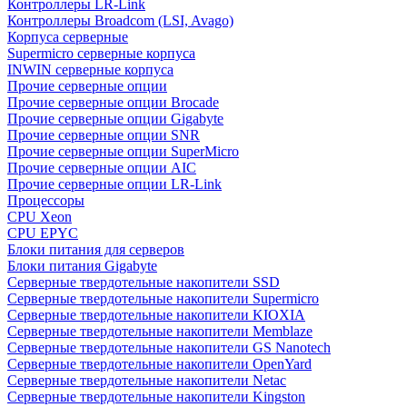
Контроллеры LR-Link
Контроллеры Broadcom (LSI, Avago)
Корпуса серверные
Supermicro серверные корпуса
INWIN серверные корпуса
Прочие серверные опции
Прочие серверные опции Brocade
Прочие серверные опции Gigabyte
Прочие серверные опции SNR
Прочие серверные опции SuperMicro
Прочие серверные опции AIC
Прочие серверные опции LR-Link
Процессоры
CPU Xeon
CPU EPYC
Блоки питания для серверов
Блоки питания Gigabyte
Серверные твердотельные накопители SSD
Cерверные твердотельные накопители Supermicro
Cерверные твердотельные накопители KIOXIA
Cерверные твердотельные накопители Memblaze
Cерверные твердотельные накопители GS Nanotech
Серверные твердотельные накопители OpenYard
Серверные твердотельные накопители Netac
Cерверные твердотельные накопители Kingston