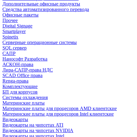
Дополнительные офисные продукты
Средства автоматизированного перевода
Офисные пакеты
Прочее
Digital Signage
Smartplayer
Spinetix
Серверные операционные системы
SQL сервер
САПР
Нанософт Разработка
АСКОН-права
Лира-САПР-права НДС
SCAD Office права
Renga-права
Комплектующие
БП для корпусов
Системы охлаждения
Материнские платы
Материнские платы для процесоров AMD клиентские
Материнские платы для процесоров Intel клиентские
Видеокарты
Видеокарты на чипсетах ATI
Видеокарты на чипсетах NVIDIA
Видеокарты на чипсетах Intel