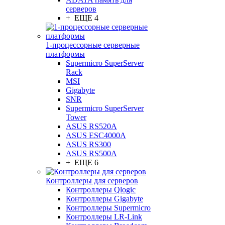
серверов
+ ЕЩЕ 4
1-процессорные серверные
платформы
Supermicro SuperServer
Rack
MSI
Gigabyte
SNR
Supermicro SuperServer
Tower
ASUS RS520A
ASUS ESC4000A
ASUS RS300
ASUS RS500A
+ ЕЩЕ 6
Контроллеры для серверов
Контроллеры Qlogic
Контроллеры Gigabyte
Контроллеры Supermicro
Контроллеры LR-Link