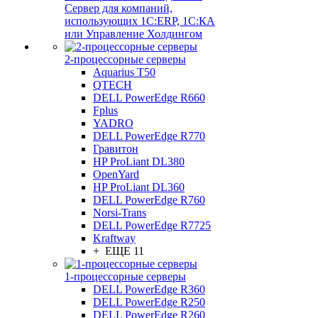
Сервер для компаний,
использующих 1C:ERP, 1С:КА
или Управление Холдингом
2-процессорные серверы
Aquarius T50
QTECH
DELL PowerEdge R660
Fplus
YADRO
DELL PowerEdge R770
Гравитон
HP ProLiant DL380
OpenYard
HP ProLiant DL360
DELL PowerEdge R760
Norsi-Trans
DELL PowerEdge R7725
Kraftway
+ ЕЩЕ 11
1-процессорные серверы
DELL PowerEdge R360
DELL PowerEdge R250
DELL PowerEdge R260