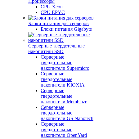
Процессоры
CPU Xeon
CPU EPYC
Блоки питания для серверов
Блоки питания Gigabyte
Серверные твердотельные
накопители SSD
Cерверные
твердотельные
накопители Supermicro
Cерверные
твердотельные
накопители KIOXIA
Cерверные
твердотельные
накопители Memblaze
Cерверные
твердотельные
накопители GS Nanotech
Серверные
твердотельные
накопители OpenYard