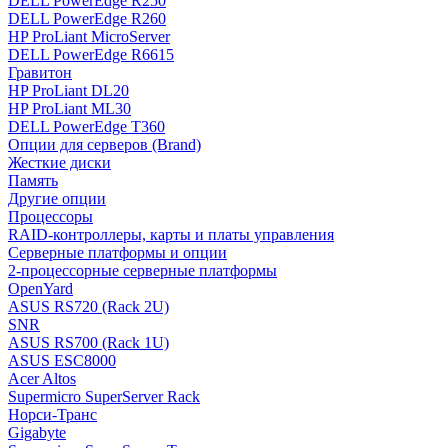
DELL PowerEdge R250
DELL PowerEdge R260
HP ProLiant MicroServer
DELL PowerEdge R6615
Гравитон
HP ProLiant DL20
HP ProLiant ML30
DELL PowerEdge T360
Опции для серверов (Brand)
Жесткие диски
Память
Другие опции
Процессоры
RAID-контроллеры, карты и платы управления
Серверные платформы и опции
2-процессорные серверные платформы
OpenYard
ASUS RS720 (Rack 2U)
SNR
ASUS RS700 (Rack 1U)
ASUS ESC8000
Acer Altos
Supermicro SuperServer Rack
Норси-Транс
Gigabyte