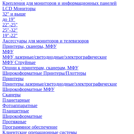
Крепления для мониторов и информационных панелей
LCD Мониторы
32" и выше
до 19"
22"-25"
25"-32"
19"-22"
Аксессуары для мониторов и телевизоров
Принтеры, сканеры, МФУ
МФУ
МФУ лазерные/светодиодные/электрографические
МФУ Струйные
Опции к принтерам, сканерам, МФУ
Широкоформатные Принтеры/Плоттеры
Принтеры
Принтеры лазерные/светодиодные/электрографические
Широкоформатные МФУ
Сканеры
Планетарные
Фотоаппаратные
Планшетные
Широкоформатные
Протяжные
Программное обеспечение
Клиентские операционные системы