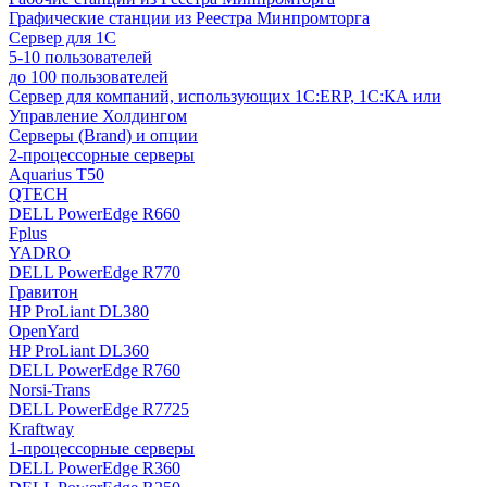
Графические станции из Реестра Минпромторга
Сервер для 1С
5-10 пользователей
до 100 пользователей
Сервер для компаний, использующих 1C:ERP, 1С:КА или
Управление Холдингом
Серверы (Brand) и опции
2-процессорные серверы
Aquarius T50
QTECH
DELL PowerEdge R660
Fplus
YADRO
DELL PowerEdge R770
Гравитон
HP ProLiant DL380
OpenYard
HP ProLiant DL360
DELL PowerEdge R760
Norsi-Trans
DELL PowerEdge R7725
Kraftway
1-процессорные серверы
DELL PowerEdge R360