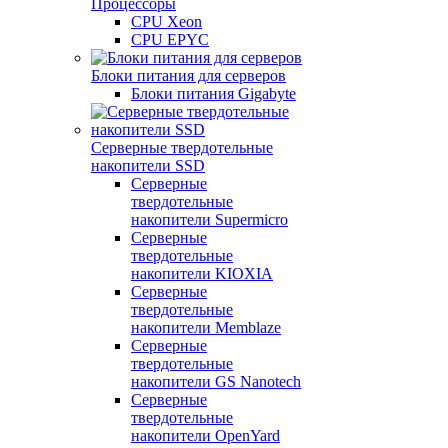
Процессоры
CPU Xeon
CPU EPYC
Блоки питания для серверов
Блоки питания Gigabyte
Серверные твердотельные
накопители SSD
Cерверные
твердотельные
накопители Supermicro
Cерверные
твердотельные
накопители KIOXIA
Cерверные
твердотельные
накопители Memblaze
Cерверные
твердотельные
накопители GS Nanotech
Серверные
твердотельные
накопители OpenYard