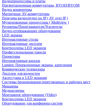
Видеопроцессоры и платы
Презентационные коммутаторы, BYOD/BYOM
Видео конвертеры
Матричные AV-коммутаторы
Передача видео/аудио по IP ( AV over IP )
Мультиоконные процессоры ( Multiview )
Ресиверы/Проигрыватели/Усилители
Видео-отображающее оборудование
LED экраны
Интерактивные столы
Интерактивные дисплеи
Контроллеры LED экранов
Профессиональные панели
Проекторы
Интерактивные киоски
Lumien: Проекционные экраны, крепления
Коммерческие телевизоры
Дисплеи для видеостен
Аксессуары к LED экранам
Системы бронирования переговорных и рабочих мест
Микшеры
Медиаплееры
Монтажное оборудование (Video)
Контроллеры LED экранов
Оборудование для конференц-систем