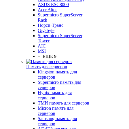
ASUS ESC8000
Acer Altos
Supermicro SuperServer
Rack
Норси-Транс
Gigabyte
Supermicro SuperServer
Tower
AIC
MSI
+ ЕЩЕ 9
Память для серверов
Kingston память для
серверов
Supermicro память для
серверов
Hynix память для
серверов
ТМИ память для серверов
Micron память для
серверов
Samsung память для
серверов
ADATA память для