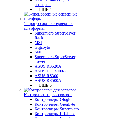
серверов
+ ЕЩЕ 4
1-процессорные серверные
платформы
Supermicro SuperServer
Rack
MSI
Gigabyte
SNR
Supermicro SuperServer
Tower
ASUS RS520A
ASUS ESC4000A
ASUS RS300
ASUS RS500A
+ ЕЩЕ 6
Контроллеры для серверов
Контроллеры Qlogic
Контроллеры Gigabyte
Контроллеры Supermicro
Контроллеры LR-Link