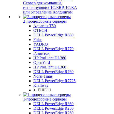
Сервер для компаний,
использующих 1C:ERP, 1С:КА
или Управление Холдингом
2-процессорные серверы
Aquarius T50
QTECH
DELL PowerEdge R660
Fplus
YADRO
DELL PowerEdge R770
Гравитон
HP ProLiant DL380
OpenYard
HP ProLiant DL360
DELL PowerEdge R760
Norsi-Trans
DELL PowerEdge R7725
Kraftway
+ ЕЩЕ 11
1-процессорные серверы
DELL PowerEdge R360
DELL PowerEdge R250
DELL PowerEdge R260