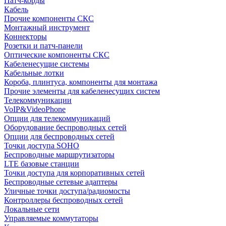
Патч-корды
Кабель
Прочие компоненты СКС
Монтажный инструмент
Коннекторы
Розетки и патч-панели
Оптические компоненты СКС
Кабеленесущие системы
Кабельные лотки
Короба, плинтуса, компоненты для монтажа
Прочие элементы для кабеленесущих систем
Телекоммуникации
VoIP&VideoPhone
Опции для телекоммуникаций
Оборудование беспроводных сетей
Опции для беспроводных сетей
Точки доступа SOHO
Беспроводные маршрутизаторы
LTE базовые станции
Точки доступа для корпоративных сетей
Беспроводные сетевые адаптеры
Уличные точки доступа/радиомосты
Контроллеры беспроводных сетей
Локальные сети
Управляемые коммутаторы