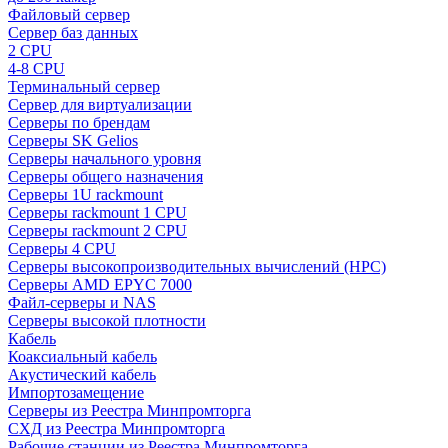
Файловый сервер
Сервер баз данных
2 CPU
4-8 CPU
Терминальный сервер
Сервер для виртуализации
Серверы по брендам
Серверы SK Gelios
Серверы начального уровня
Серверы общего назначения
Серверы 1U rackmount
Серверы rackmount 1 CPU
Серверы rackmount 2 CPU
Серверы 4 CPU
Серверы высокопроизводительных вычислений (HPC)
Серверы AMD EPYC 7000
Файл-серверы и NAS
Серверы высокой плотности
Кабель
Коаксиальный кабель
Акустический кабель
Импортозамещение
Серверы из Реестра Минпромторга
СХД из Реестра Минпромторга
Рабочие станции из Реестра Минпромторга