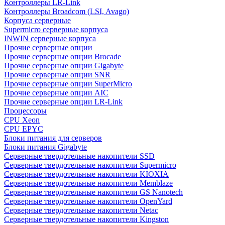
Контроллеры LR-Link
Контроллеры Broadcom (LSI, Avago)
Корпуса серверные
Supermicro серверные корпуса
INWIN серверные корпуса
Прочие серверные опции
Прочие серверные опции Brocade
Прочие серверные опции Gigabyte
Прочие серверные опции SNR
Прочие серверные опции SuperMicro
Прочие серверные опции AIC
Прочие серверные опции LR-Link
Процессоры
CPU Xeon
CPU EPYC
Блоки питания для серверов
Блоки питания Gigabyte
Серверные твердотельные накопители SSD
Cерверные твердотельные накопители Supermicro
Cерверные твердотельные накопители KIOXIA
Cерверные твердотельные накопители Memblaze
Cерверные твердотельные накопители GS Nanotech
Серверные твердотельные накопители OpenYard
Серверные твердотельные накопители Netac
Cерверные твердотельные накопители Kingston