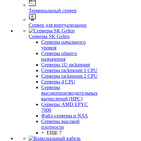
Терминальный сервер
Сервер для виртуализации
Серверы SK Gelios
Серверы начального
уровня
Серверы общего
назначения
Серверы 1U rackmount
Серверы rackmount 1 CPU
Серверы rackmount 2 CPU
Серверы 4 CPU
Серверы
высокопроизводительных
вычислений (HPC)
Серверы AMD EPYC
7000
Файл-серверы и NAS
Серверы высокой
плотности
+ ЕЩЕ 7