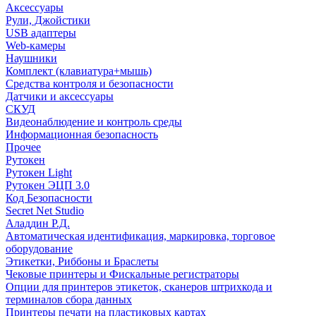
Аксессуары
Рули, Джойстики
USB адаптеры
Web-камеры
Наушники
Комплект (клавиатура+мышь)
Средства контроля и безопасности
Датчики и аксессуары
СКУД
Видеонаблюдение и контроль среды
Информационная безопасность
Прочее
Рутокен
Рутокен Light
Рутокен ЭЦП 3.0
Код Безопасности
Secret Net Studio
Аладдин Р.Д.
Автоматическая идентификация, маркировка, торговое
оборудование
Этикетки, Риббоны и Браслеты
Чековые принтеры и Фискальные регистраторы
Опции для принтеров этикеток, сканеров штрихкода и
терминалов сбора данных
Принтеры печати на пластиковых картах