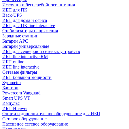
Источники бесперебойного питания
ИБП для ПК
Back-UPS
ИБП для дома и офиса
ИБП для ПК linе interactive
Стабилизаторы напряжения
Зарядные станции
Батареи APC
Батареи универсальные
ИБП для серверов и сетевых устройств
ИБП line interactive RM
ИБП online
ИБП linе interactive
Сетевые фильтры
ИБП большой мощности
Symmetra
Бастион
Powercom Vanguard
Smart UPS VT
Импульс
ИБП Huawei
Опции и дополнительное оборудование для ИБП
Сетевое оборудование
Пассивное сетевое оборудование