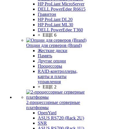
HP ProLiant MicroServer
DELL PowerEdge R6615
Гравитон
HP ProLiant DL20
HP ProLiant ML30
DELL PowerEdge T360
+ ЕЩЕ 6
Опции для серверов (Brand)
Жесткие диски
Память
Другие опции
Процессоры
RAID-контроллеры,
карты и платы
управления
+ ЕЩЕ 2
2-процессорные серверные
платформы
OpenYard
ASUS RS720 (Rack 2U)
SNR
ASUS RS700 (Rack 1U)