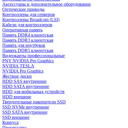
Аксессуары и дополнительное оборудование
Оптические приводы
Контроллеры для серверов
Контроллеры Broadcom (LSI)
Кабели для контроллеров
Оперативная память
Память DDR4 клиентская
Память DDR3 клиентская
Память для ноутбуков
Память DDR5 клиентская
Видеокарты профессиональные
PNY NVIDIA Pro Graphics
NVIDIA TESLA
NVIDIA Pro Graphics
Жесткие диски
HDD SAS внутренние
HDD SATA внутренние
HDD для мобильных устройств
HDD внешние
Твердотельные накопители SSD
SSD NVMe внутренние
SSD SATA внутренние
SSD внешние
Корпуса
Процессоры