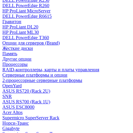
DELL PowerEdge R250
DELL PowerEdge R260
HP ProLiant MicroServer
DELL PowerEdge R6615
Гравитон
HP ProLiant DL20
HP ProLiant ML30
DELL PowerEdge T360
Опции для серверов (Brand)
Жесткие диски
Память
Другие опции
Процессоры
RAID-контроллеры, карты и платы управления
Серверные платформы и опции
2-процессорные серверные платформы
OpenYard
ASUS RS720 (Rack 2U)
SNR
ASUS RS700 (Rack 1U)
ASUS ESC8000
Acer Altos
Supermicro SuperServer Rack
Норси-Транс
Gigabyte