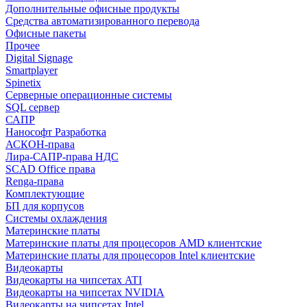
Дополнительные офисные продукты
Средства автоматизированного перевода
Офисные пакеты
Прочее
Digital Signage
Smartplayer
Spinetix
Серверные операционные системы
SQL сервер
САПР
Нанософт Разработка
АСКОН-права
Лира-САПР-права НДС
SCAD Office права
Renga-права
Комплектующие
БП для корпусов
Системы охлаждения
Материнские платы
Материнские платы для процесоров AMD клиентские
Материнские платы для процесоров Intel клиентские
Видеокарты
Видеокарты на чипсетах ATI
Видеокарты на чипсетах NVIDIA
Видеокарты на чипсетах Intel