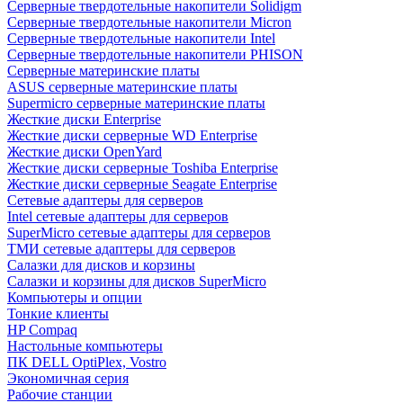
Cерверные твердотельные накопители Solidigm
Cерверные твердотельные накопители Micron
Cерверные твердотельные накопители Intel
Cерверные твердотельные накопители PHISON
Серверные материнские платы
ASUS серверные материнские платы
Supermicro серверные материнские платы
Жесткие диски Enterprise
Жесткие диски серверные WD Enterprise
Жесткие диски OpenYard
Жесткие диски серверные Toshiba Enterprise
Жесткие диски серверные Seagate Enterprise
Сетевые адаптеры для серверов
Intel сетевые адаптеры для серверов
SuperMicro сетевые адаптеры для серверов
ТМИ сетевые адаптеры для серверов
Салазки для дисков и корзины
Салазки и корзины для дисков SuperMicro
Компьютеры и опции
Тонкие клиенты
HP Compaq
Настольные компьютеры
ПК DELL OptiPlex, Vostro
Экономичная серия
Рабочие станции