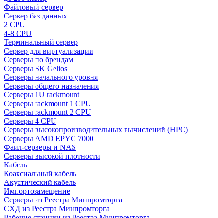
Файловый сервер
Сервер баз данных
2 CPU
4-8 CPU
Терминальный сервер
Сервер для виртуализации
Серверы по брендам
Серверы SK Gelios
Серверы начального уровня
Серверы общего назначения
Серверы 1U rackmount
Серверы rackmount 1 CPU
Серверы rackmount 2 CPU
Серверы 4 CPU
Серверы высокопроизводительных вычислений (HPC)
Серверы AMD EPYC 7000
Файл-серверы и NAS
Серверы высокой плотности
Кабель
Коаксиальный кабель
Акустический кабель
Импортозамещение
Серверы из Реестра Минпромторга
СХД из Реестра Минпромторга
Рабочие станции из Реестра Минпромторга