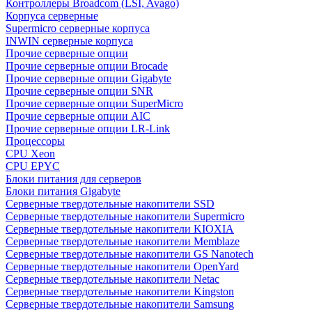
Контроллеры Broadcom (LSI, Avago)
Корпуса серверные
Supermicro серверные корпуса
INWIN серверные корпуса
Прочие серверные опции
Прочие серверные опции Brocade
Прочие серверные опции Gigabyte
Прочие серверные опции SNR
Прочие серверные опции SuperMicro
Прочие серверные опции AIC
Прочие серверные опции LR-Link
Процессоры
CPU Xeon
CPU EPYC
Блоки питания для серверов
Блоки питания Gigabyte
Серверные твердотельные накопители SSD
Cерверные твердотельные накопители Supermicro
Cерверные твердотельные накопители KIOXIA
Cерверные твердотельные накопители Memblaze
Cерверные твердотельные накопители GS Nanotech
Серверные твердотельные накопители OpenYard
Серверные твердотельные накопители Netac
Cерверные твердотельные накопители Kingston
Cерверные твердотельные накопители Samsung