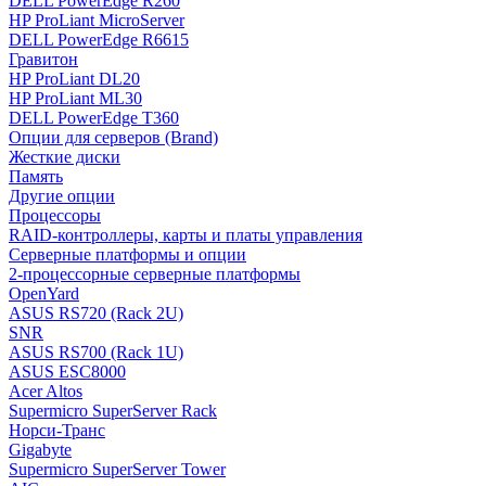
DELL PowerEdge R260
HP ProLiant MicroServer
DELL PowerEdge R6615
Гравитон
HP ProLiant DL20
HP ProLiant ML30
DELL PowerEdge T360
Опции для серверов (Brand)
Жесткие диски
Память
Другие опции
Процессоры
RAID-контроллеры, карты и платы управления
Серверные платформы и опции
2-процессорные серверные платформы
OpenYard
ASUS RS720 (Rack 2U)
SNR
ASUS RS700 (Rack 1U)
ASUS ESC8000
Acer Altos
Supermicro SuperServer Rack
Норси-Транс
Gigabyte
Supermicro SuperServer Tower