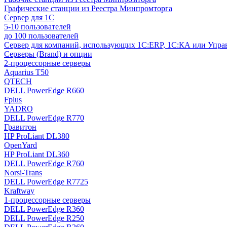
Графические станции из Реестра Минпромторга
Сервер для 1С
5-10 пользователей
до 100 пользователей
Сервер для компаний, использующих 1C:ERP, 1С:КА или Упр
Серверы (Brand) и опции
2-процессорные серверы
Aquarius T50
QTECH
DELL PowerEdge R660
Fplus
YADRO
DELL PowerEdge R770
Гравитон
HP ProLiant DL380
OpenYard
HP ProLiant DL360
DELL PowerEdge R760
Norsi-Trans
DELL PowerEdge R7725
Kraftway
1-процессорные серверы
DELL PowerEdge R360
DELL PowerEdge R250