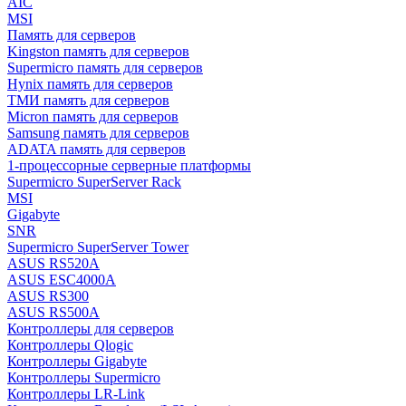
AIC
MSI
Память для серверов
Kingston память для серверов
Supermicro память для серверов
Hynix память для серверов
ТМИ память для серверов
Micron память для серверов
Samsung память для серверов
ADATA память для серверов
1-процессорные серверные платформы
Supermicro SuperServer Rack
MSI
Gigabyte
SNR
Supermicro SuperServer Tower
ASUS RS520A
ASUS ESC4000A
ASUS RS300
ASUS RS500A
Контроллеры для серверов
Контроллеры Qlogic
Контроллеры Gigabyte
Контроллеры Supermicro
Контроллеры LR-Link