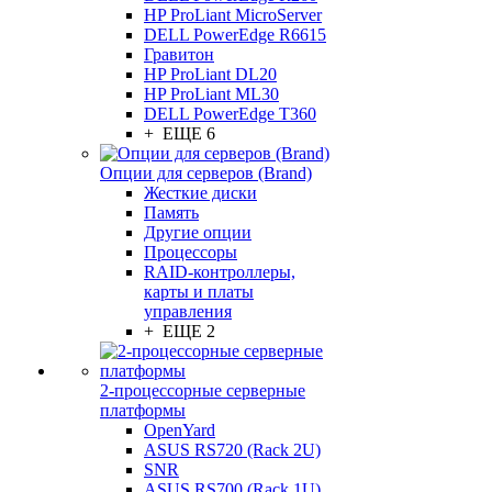
HP ProLiant MicroServer
DELL PowerEdge R6615
Гравитон
HP ProLiant DL20
HP ProLiant ML30
DELL PowerEdge T360
+ ЕЩЕ 6
Опции для серверов (Brand)
Жесткие диски
Память
Другие опции
Процессоры
RAID-контроллеры,
карты и платы
управления
+ ЕЩЕ 2
2-процессорные серверные
платформы
OpenYard
ASUS RS720 (Rack 2U)
SNR
ASUS RS700 (Rack 1U)