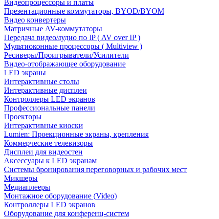
Видеопроцессоры и платы
Презентационные коммутаторы, BYOD/BYOM
Видео конвертеры
Матричные AV-коммутаторы
Передача видео/аудио по IP ( AV over IP )
Мультиоконные процессоры ( Multiview )
Ресиверы/Проигрыватели/Усилители
Видео-отображающее оборудование
LED экраны
Интерактивные столы
Интерактивные дисплеи
Контроллеры LED экранов
Профессиональные панели
Проекторы
Интерактивные киоски
Lumien: Проекционные экраны, крепления
Коммерческие телевизоры
Дисплеи для видеостен
Аксессуары к LED экранам
Системы бронирования переговорных и рабочих мест
Микшеры
Медиаплееры
Монтажное оборудование (Video)
Контроллеры LED экранов
Оборудование для конференц-систем