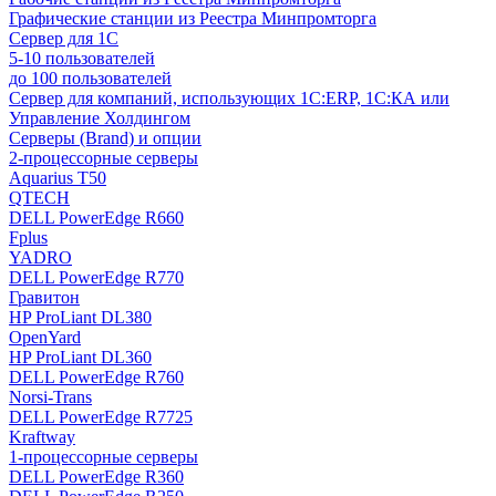
Графические станции из Реестра Минпромторга
Сервер для 1С
5-10 пользователей
до 100 пользователей
Сервер для компаний, использующих 1C:ERP, 1С:КА или
Управление Холдингом
Серверы (Brand) и опции
2-процессорные серверы
Aquarius T50
QTECH
DELL PowerEdge R660
Fplus
YADRO
DELL PowerEdge R770
Гравитон
HP ProLiant DL380
OpenYard
HP ProLiant DL360
DELL PowerEdge R760
Norsi-Trans
DELL PowerEdge R7725
Kraftway
1-процессорные серверы
DELL PowerEdge R360