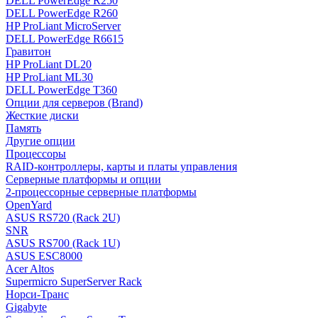
DELL PowerEdge R250
DELL PowerEdge R260
HP ProLiant MicroServer
DELL PowerEdge R6615
Гравитон
HP ProLiant DL20
HP ProLiant ML30
DELL PowerEdge T360
Опции для серверов (Brand)
Жесткие диски
Память
Другие опции
Процессоры
RAID-контроллеры, карты и платы управления
Серверные платформы и опции
2-процессорные серверные платформы
OpenYard
ASUS RS720 (Rack 2U)
SNR
ASUS RS700 (Rack 1U)
ASUS ESC8000
Acer Altos
Supermicro SuperServer Rack
Норси-Транс
Gigabyte