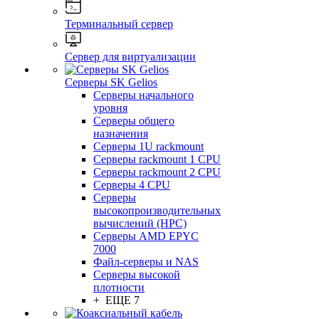
Терминальный сервер
Сервер для виртуализации
Серверы SK Gelios
Серверы начального
уровня
Серверы общего
назначения
Серверы 1U rackmount
Серверы rackmount 1 CPU
Серверы rackmount 2 CPU
Серверы 4 CPU
Серверы
высокопроизводительных
вычислений (HPC)
Серверы AMD EPYC
7000
Файл-серверы и NAS
Серверы высокой
плотности
+ ЕЩЕ 7