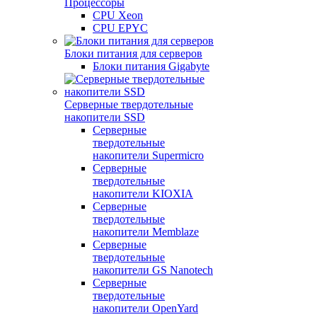
Процессоры
CPU Xeon
CPU EPYC
Блоки питания для серверов
Блоки питания Gigabyte
Серверные твердотельные
накопители SSD
Cерверные
твердотельные
накопители Supermicro
Cерверные
твердотельные
накопители KIOXIA
Cерверные
твердотельные
накопители Memblaze
Cерверные
твердотельные
накопители GS Nanotech
Серверные
твердотельные
накопители OpenYard