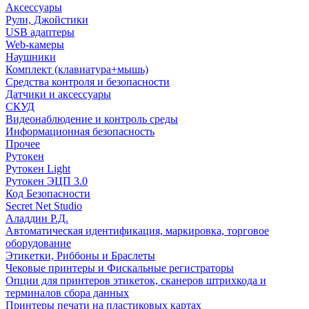
Аксессуары
Рули, Джойстики
USB адаптеры
Web-камеры
Наушники
Комплект (клавиатура+мышь)
Средства контроля и безопасности
Датчики и аксессуары
СКУД
Видеонаблюдение и контроль среды
Информационная безопасность
Прочее
Рутокен
Рутокен Light
Рутокен ЭЦП 3.0
Код Безопасности
Secret Net Studio
Аладдин Р.Д.
Автоматическая идентификация, маркировка, торговое
оборудование
Этикетки, Риббоны и Браслеты
Чековые принтеры и Фискальные регистраторы
Опции для принтеров этикеток, сканеров штрихкода и
терминалов сбора данных
Принтеры печати на пластиковых картах