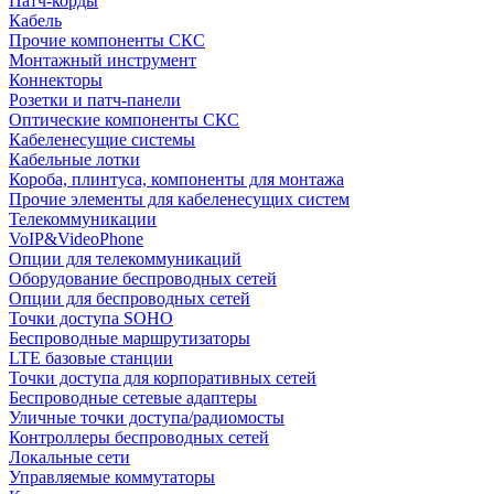
Патч-корды
Кабель
Прочие компоненты СКС
Монтажный инструмент
Коннекторы
Розетки и патч-панели
Оптические компоненты СКС
Кабеленесущие системы
Кабельные лотки
Короба, плинтуса, компоненты для монтажа
Прочие элементы для кабеленесущих систем
Телекоммуникации
VoIP&VideoPhone
Опции для телекоммуникаций
Оборудование беспроводных сетей
Опции для беспроводных сетей
Точки доступа SOHO
Беспроводные маршрутизаторы
LTE базовые станции
Точки доступа для корпоративных сетей
Беспроводные сетевые адаптеры
Уличные точки доступа/радиомосты
Контроллеры беспроводных сетей
Локальные сети
Управляемые коммутаторы