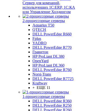
Сервер для компаний,
использующих 1C:ERP, 1С:КА
или Управление Холдингом
2-процессорные серверы
Aquarius T50
QTECH
DELL PowerEdge R660
Fplus
YADRO
DELL PowerEdge R770
Гравитон
HP ProLiant DL380
OpenYard
HP ProLiant DL360
DELL PowerEdge R760
Norsi-Trans
DELL PowerEdge R7725
Kraftway
+ ЕЩЕ 11
1-процессорные серверы
DELL PowerEdge R360
DELL PowerEdge R250
DELL PowerEdge R260