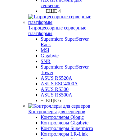
серверов
+ ЕЩЕ 4
1-процессорные серверные
платформы
Supermicro SuperServer
Rack
MSI
Gigabyte
SNR
Supermicro SuperServer
Tower
ASUS RS520A
ASUS ESC4000A
ASUS RS300
ASUS RS500A
+ ЕЩЕ 6
Контроллеры для серверов
Контроллеры Qlogic
Контроллеры Gigabyte
Контроллеры Supermicro
Контроллеры LR-Link