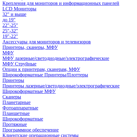
Крепления для мониторов и информационных панелей
LCD Мониторы
32" и выше
до 19"
22"-25"
25"-32"
19"-22"
Аксессуары для мониторов и телевизоров
Принтеры, сканеры, МФУ
МФУ
МФУ лазерные/светодиодные/электрографические
МФУ Струйные
Опции к принтерам, сканерам, МФУ
Широкоформатные Принтеры/Плоттеры
Принтеры
Принтеры лазерные/светодиодные/электрографические
Широкоформатные МФУ
Сканеры
Планетарные
Фотоаппаратные
Планшетные
Широкоформатные
Протяжные
Программное обеспечение
Клиентские операционные системы