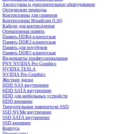
Аксессуары и дополнительное оборудование
Оптические приводы
Контроллеры для серверов
Контроллеры Broadcom (LSI)
Кабели для контроллеров
Оперативная память
Память DDR4 клиентская
Память DDR3 клиентская
Память для ноутбуков
Память DDR5 клиентская
Видеокарты профессиональные
PNY NVIDIA Pro Graphics
NVIDIA TESLA
NVIDIA Pro Graphics
Жесткие диски
HDD SAS внутренние
HDD SATA внутренние
HDD для мобильных устройств
HDD внешние
Твердотельные накопители SSD
SSD NVMe внутренние
SSD SATA внутренние
SSD внешние
Корпуса
Процессоры