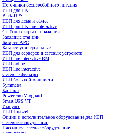
Источники бесперебойного питания
ИБП для ПК
Back-UPS
ИБП для дома и офиса
ИБП для ПК linе interactive
Стабилизаторы напряжения
Зарядные станции
Батареи APC
Батареи универсальные
ИБП для серверов и сетевых устройств
ИБП line interactive RM
ИБП online
ИБП linе interactive
Сетевые фильтры
ИБП большой мощности
Symmetra
Бастион
Powercom Vanguard
Smart UPS VT
Импульс
ИБП Huawei
Опции и дополнительное оборудование для ИБП
Сетевое оборудование
Пассивное сетевое оборудование