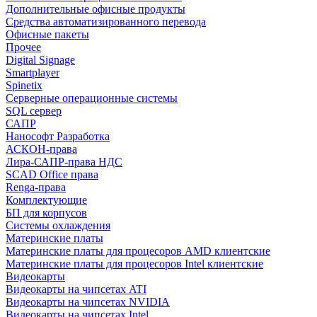
Дополнительные офисные продукты
Средства автоматизированного перевода
Офисные пакеты
Прочее
Digital Signage
Smartplayer
Spinetix
Серверные операционные системы
SQL сервер
САПР
Нанософт Разработка
АСКОН-права
Лира-САПР-права НДС
SCAD Office права
Renga-права
Комплектующие
БП для корпусов
Системы охлаждения
Материнские платы
Материнские платы для процесоров AMD клиентские
Материнские платы для процесоров Intel клиентские
Видеокарты
Видеокарты на чипсетах ATI
Видеокарты на чипсетах NVIDIA
Видеокарты на чипсетах Intel