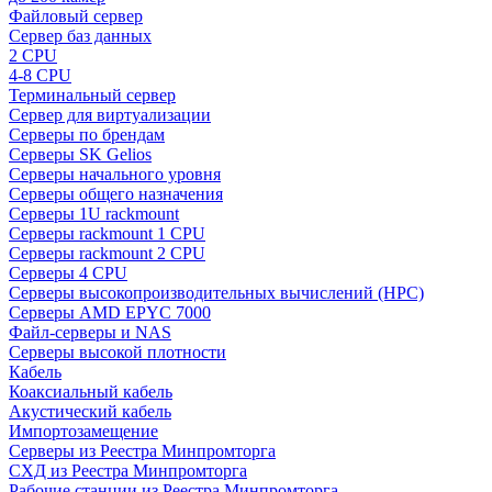
Файловый сервер
Сервер баз данных
2 CPU
4-8 CPU
Терминальный сервер
Сервер для виртуализации
Серверы по брендам
Серверы SK Gelios
Серверы начального уровня
Серверы общего назначения
Серверы 1U rackmount
Серверы rackmount 1 CPU
Серверы rackmount 2 CPU
Серверы 4 CPU
Серверы высокопроизводительных вычислений (HPC)
Серверы AMD EPYC 7000
Файл-серверы и NAS
Серверы высокой плотности
Кабель
Коаксиальный кабель
Акустический кабель
Импортозамещение
Серверы из Реестра Минпромторга
СХД из Реестра Минпромторга
Рабочие станции из Реестра Минпромторга