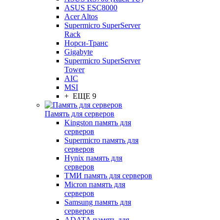
ASUS ESC8000
Acer Altos
Supermicro SuperServer
Rack
Норси-Транс
Gigabyte
Supermicro SuperServer
Tower
AIC
MSI
+ ЕЩЕ 9
Память для серверов
Kingston память для
серверов
Supermicro память для
серверов
Hynix память для
серверов
ТМИ память для серверов
Micron память для
серверов
Samsung память для
серверов
ADATA память для