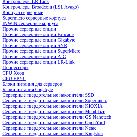
Контроллеры LR-Link
Контроллеры Broadcom (LSI, Avago)
Корпуса серверные
Supermicro серверные корпуса
INWIN серверные корпуса
Прочие серверные опции
Прочие серверные опции Brocade
Прочие серверные опции Gigabyte
Прочие серверные опции SNR
Прочие серверные опции SuperMicro
Прочие серверные опции AIC
Прочие серверные опции LR-Link
Процессоры
CPU Xeon
CPU EPYC
Блоки питания для серверов
Блоки питания Gigabyte
Серверные твердотельные накопители SSD
Cерверные твердотельные накопители Supermicro
Cерверные твердотельные накопители KIOXIA
Cерверные твердотельные накопители Memblaze
Cерверные твердотельные накопители GS Nanotech
Серверные твердотельные накопители OpenYard
Серверные твердотельные накопители Netac
Cерверные твердотельные накопители Kingston