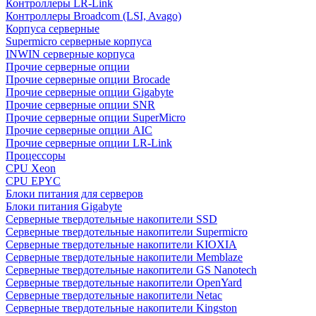
Контроллеры LR-Link
Контроллеры Broadcom (LSI, Avago)
Корпуса серверные
Supermicro серверные корпуса
INWIN серверные корпуса
Прочие серверные опции
Прочие серверные опции Brocade
Прочие серверные опции Gigabyte
Прочие серверные опции SNR
Прочие серверные опции SuperMicro
Прочие серверные опции AIC
Прочие серверные опции LR-Link
Процессоры
CPU Xeon
CPU EPYC
Блоки питания для серверов
Блоки питания Gigabyte
Серверные твердотельные накопители SSD
Cерверные твердотельные накопители Supermicro
Cерверные твердотельные накопители KIOXIA
Cерверные твердотельные накопители Memblaze
Cерверные твердотельные накопители GS Nanotech
Серверные твердотельные накопители OpenYard
Серверные твердотельные накопители Netac
Cерверные твердотельные накопители Kingston