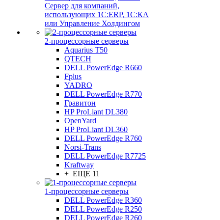
Сервер для компаний,
использующих 1C:ERP, 1С:КА
или Управление Холдингом
2-процессорные серверы
Aquarius T50
QTECH
DELL PowerEdge R660
Fplus
YADRO
DELL PowerEdge R770
Гравитон
HP ProLiant DL380
OpenYard
HP ProLiant DL360
DELL PowerEdge R760
Norsi-Trans
DELL PowerEdge R7725
Kraftway
+ ЕЩЕ 11
1-процессорные серверы
DELL PowerEdge R360
DELL PowerEdge R250
DELL PowerEdge R260