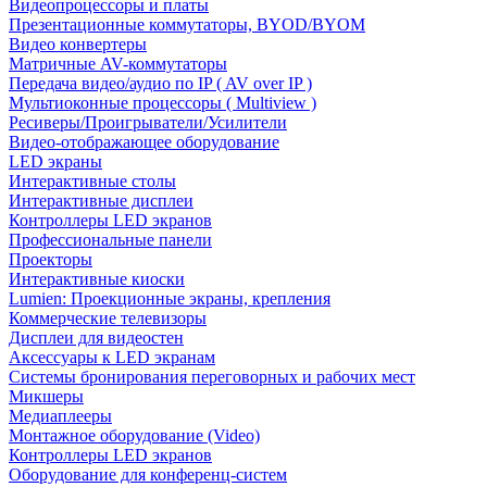
Видеопроцессоры и платы
Презентационные коммутаторы, BYOD/BYOM
Видео конвертеры
Матричные AV-коммутаторы
Передача видео/аудио по IP ( AV over IP )
Мультиоконные процессоры ( Multiview )
Ресиверы/Проигрыватели/Усилители
Видео-отображающее оборудование
LED экраны
Интерактивные столы
Интерактивные дисплеи
Контроллеры LED экранов
Профессиональные панели
Проекторы
Интерактивные киоски
Lumien: Проекционные экраны, крепления
Коммерческие телевизоры
Дисплеи для видеостен
Аксессуары к LED экранам
Системы бронирования переговорных и рабочих мест
Микшеры
Медиаплееры
Монтажное оборудование (Video)
Контроллеры LED экранов
Оборудование для конференц-систем