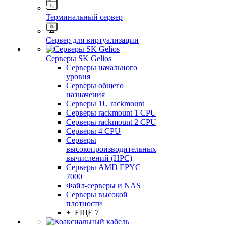
Терминальный сервер
Сервер для виртуализации
Серверы SK Gelios
Серверы начального
уровня
Серверы общего
назначения
Серверы 1U rackmount
Серверы rackmount 1 CPU
Серверы rackmount 2 CPU
Серверы 4 CPU
Серверы
высокопроизводительных
вычислений (HPC)
Серверы AMD EPYC
7000
Файл-серверы и NAS
Серверы высокой
плотности
+ ЕЩЕ 7