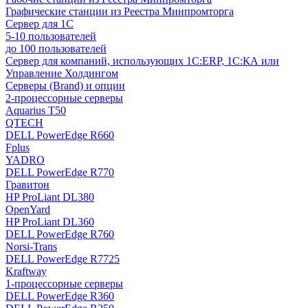
Графические станции из Реестра Минпромторга
Сервер для 1С
5-10 пользователей
до 100 пользователей
Сервер для компаний, использующих 1C:ERP, 1С:КА или
Управление Холдингом
Серверы (Brand) и опции
2-процессорные серверы
Aquarius T50
QTECH
DELL PowerEdge R660
Fplus
YADRO
DELL PowerEdge R770
Гравитон
HP ProLiant DL380
OpenYard
HP ProLiant DL360
DELL PowerEdge R760
Norsi-Trans
DELL PowerEdge R7725
Kraftway
1-процессорные серверы
DELL PowerEdge R360