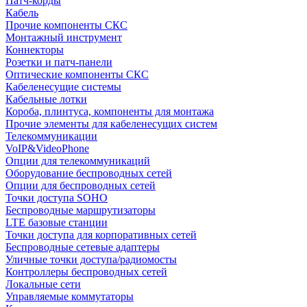
Патч-корды
Кабель
Прочие компоненты СКС
Монтажный инструмент
Коннекторы
Розетки и патч-панели
Оптические компоненты СКС
Кабеленесущие системы
Кабельные лотки
Короба, плинтуса, компоненты для монтажа
Прочие элементы для кабеленесущих систем
Телекоммуникации
VoIP&VideoPhone
Опции для телекоммуникаций
Оборудование беспроводных сетей
Опции для беспроводных сетей
Точки доступа SOHO
Беспроводные маршрутизаторы
LTE базовые станции
Точки доступа для корпоративных сетей
Беспроводные сетевые адаптеры
Уличные точки доступа/радиомосты
Контроллеры беспроводных сетей
Локальные сети
Управляемые коммутаторы