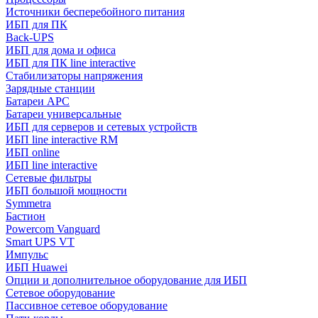
Источники бесперебойного питания
ИБП для ПК
Back-UPS
ИБП для дома и офиса
ИБП для ПК linе interactive
Стабилизаторы напряжения
Зарядные станции
Батареи APC
Батареи универсальные
ИБП для серверов и сетевых устройств
ИБП line interactive RM
ИБП online
ИБП linе interactive
Сетевые фильтры
ИБП большой мощности
Symmetra
Бастион
Powercom Vanguard
Smart UPS VT
Импульс
ИБП Huawei
Опции и дополнительное оборудование для ИБП
Сетевое оборудование
Пассивное сетевое оборудование