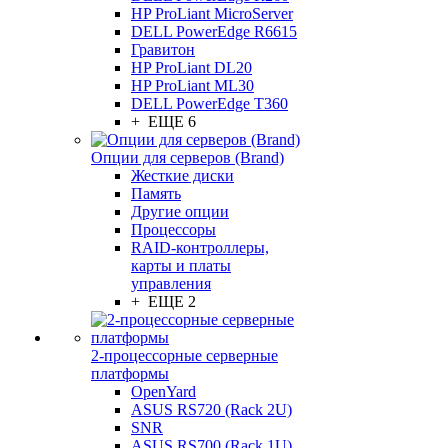
HP ProLiant MicroServer
DELL PowerEdge R6615
Гравитон
HP ProLiant DL20
HP ProLiant ML30
DELL PowerEdge T360
+ ЕЩЕ 6
Опции для серверов (Brand)
Жесткие диски
Память
Другие опции
Процессоры
RAID-контроллеры,
карты и платы
управления
+ ЕЩЕ 2
2-процессорные серверные
платформы
OpenYard
ASUS RS720 (Rack 2U)
SNR
ASUS RS700 (Rack 1U)