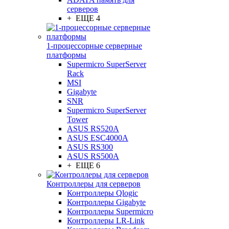
серверов
+ ЕЩЕ 4
1-процессорные серверные
платформы
Supermicro SuperServer
Rack
MSI
Gigabyte
SNR
Supermicro SuperServer
Tower
ASUS RS520A
ASUS ESC4000A
ASUS RS300
ASUS RS500A
+ ЕЩЕ 6
Контроллеры для серверов
Контроллеры Qlogic
Контроллеры Gigabyte
Контроллеры Supermicro
Контроллеры LR-Link