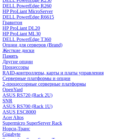
DELL PowerEdge R250
DELL PowerEdge R260
HP ProLiant MicroServer
DELL PowerEdge R6615
Гравитон
HP ProLiant DL20
HP ProLiant ML30
DELL PowerEdge T360
Опции для серверов (Brand)
Жесткие диски
Память
Другие опции
Процессоры
RAID-контроллеры, карты и платы управления
Серверные платформы и опции
2-процессорные серверные платформы
OpenYard
ASUS RS720 (Rack 2U)
SNR
ASUS RS700 (Rack 1U)
ASUS ESC8000
Acer Altos
Supermicro SuperServer Rack
Норси-Транс
Gigabyte