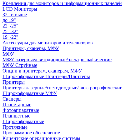
Крепления для мониторов и информационных панелей
LCD Мониторы
32" и выше
до 19"
22"-25"
25"-32"
19"-22"
Аксессуары для мониторов и телевизоров
Принтеры, сканеры, МФУ
МФУ
МФУ лазерные/светодиодные/электрографические
МФУ Струйные
Опции к принтерам, сканерам, МФУ
Широкоформатные Принтеры/Плоттеры
Принтеры
Принтеры лазерные/светодиодные/электрографические
Широкоформатные МФУ
Сканеры
Планетарные
Фотоаппаратные
Планшетные
Широкоформатные
Протяжные
Программное обеспечение
Клиентские операционные системы