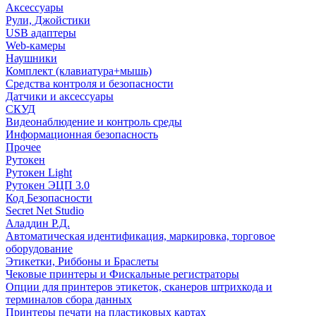
Аксессуары
Рули, Джойстики
USB адаптеры
Web-камеры
Наушники
Комплект (клавиатура+мышь)
Средства контроля и безопасности
Датчики и аксессуары
СКУД
Видеонаблюдение и контроль среды
Информационная безопасность
Прочее
Рутокен
Рутокен Light
Рутокен ЭЦП 3.0
Код Безопасности
Secret Net Studio
Аладдин Р.Д.
Автоматическая идентификация, маркировка, торговое
оборудование
Этикетки, Риббоны и Браслеты
Чековые принтеры и Фискальные регистраторы
Опции для принтеров этикеток, сканеров штрихкода и
терминалов сбора данных
Принтеры печати на пластиковых картах