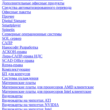
Дополнительные офисные продукты
Средства автоматизированного перевода
Офисные пакеты
Прочее
Digital Signage
Smartplayer
Spinetix
Серверные операционные системы
SQL сервер
САПР
Нанософт Разработка
АСКОН-права
Лира-САПР-права НДС
SCAD Office права
Renga-права
Комплектующие
БП для корпусов
Системы охлаждения
Материнские платы
Материнские платы для процесоров AMD клиентские
Материнские платы для процесоров Intel клиентские
Видеокарты
Видеокарты на чипсетах ATI
Видеокарты на чипсетах NVIDIA
Видеокарты на чипсетах Intel