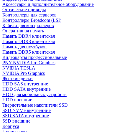
Аксессуары и дополнительное оборудование
Оптические приводы
Контроллеры для серверов
Контроллеры Broadcom (LSI)
Кабели для контроллеров
Оперативная память
Память DDR4 клиентская
Память DDR3 клиентская
Память для ноутбуков
Память DDR5 клиентская
Видеокарты профессиональные
PNY NVIDIA Pro Graphics
NVIDIA TESLA
NVIDIA Pro Graphics
Жесткие диски
HDD SAS внутренние
HDD SATA внутренние
HDD для мобильных устройств
HDD внешние
Твердотельные накопители SSD
SSD NVMe внутренние
SSD SATA внутренние
SSD внешние
Корпуса
Процессоры