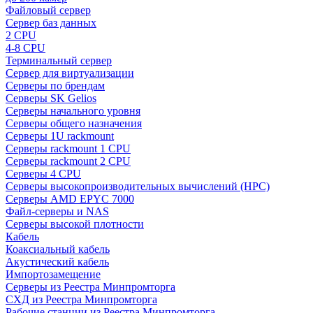
Файловый сервер
Сервер баз данных
2 CPU
4-8 CPU
Терминальный сервер
Сервер для виртуализации
Серверы по брендам
Серверы SK Gelios
Серверы начального уровня
Серверы общего назначения
Серверы 1U rackmount
Серверы rackmount 1 CPU
Серверы rackmount 2 CPU
Серверы 4 CPU
Серверы высокопроизводительных вычислений (HPC)
Серверы AMD EPYC 7000
Файл-серверы и NAS
Серверы высокой плотности
Кабель
Коаксиальный кабель
Акустический кабель
Импортозамещение
Серверы из Реестра Минпромторга
СХД из Реестра Минпромторга
Рабочие станции из Реестра Минпромторга