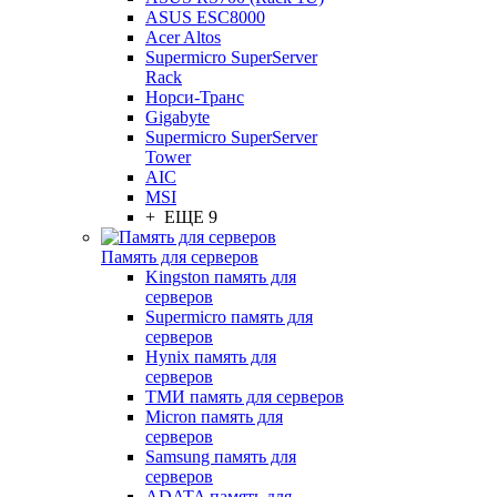
ASUS ESC8000
Acer Altos
Supermicro SuperServer
Rack
Норси-Транс
Gigabyte
Supermicro SuperServer
Tower
AIC
MSI
+ ЕЩЕ 9
Память для серверов
Kingston память для
серверов
Supermicro память для
серверов
Hynix память для
серверов
ТМИ память для серверов
Micron память для
серверов
Samsung память для
серверов
ADATA память для